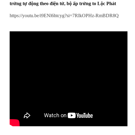
trứng tự động theo điện tử, bộ ấp trứng to Lộc Phát
https://youtu.be/i9ENl6htcyg?si=7RIkOPHz-RmBDR8Q