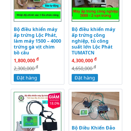
Bộ điều khiển máy
Bộ điều khiển máy
ấp trứng Lộc Phát,
ấp trứng công
làm máy 1500 – 4000
nghiệp, tủ công
trứng gà vịt chim
suất lớn Lộc Phát
bồ câu
TUMATCN
đ
đ
1,800,000
4,300,000
đ
đ
2,300,000
4,650,000
Đặt hàng
Đặt hàng
18.0%
Bộ Điều Khiển Đảo