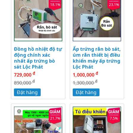
18.1%
23.1%
Đồng hồ nhiệt độ tự
Ấp trứng rắn bò sát,
động chính xác
úm rắn thiết bị điều
nhất ấp trứng bò
khiển máy ấp trứng
sát Lộc Phát
Lộc Phát
đ
đ
729,000
1,000,000
đ
đ
890,000
1,300,000
Đặt hàng
Đặt hàng
21.7%
7.5%