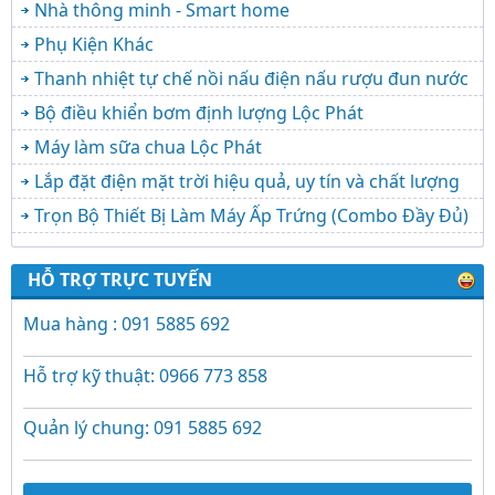
Nhà thông minh - Smart home
Phụ Kiện Khác
Thanh nhiệt tự chế nồi nấu điện nấu rượu đun nước
Bộ điều khiển bơm định lượng Lộc Phát
Máy làm sữa chua Lộc Phát
Lắp đặt điện mặt trời hiệu quả, uy tín và chất lượng
Trọn Bộ Thiết Bị Làm Máy Ấp Trứng (Combo Đầy Đủ)
HỖ TRỢ TRỰC TUYẾN
Mua hàng : 091 5885 692
Hỗ trợ kỹ thuật: 0966 773 858
Quản lý chung: 091 5885 692