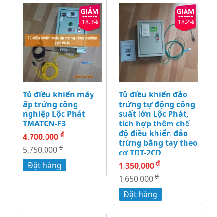
18.3%
18.2%
Tủ điều khiển máy
Tủ điều khiển đảo
ấp trứng công
trứng tự động công
nghiệp Lộc Phát
suất lớn Lộc Phát,
TMATCN-F3
tích hợp thêm chế
độ điều khiển đảo
đ
4,700,000
trứng bằng tay theo
đ
5,750,000
cơ TDT-2CD
đ
Đặt hàng
1,350,000
đ
1,650,000
Đặt hàng