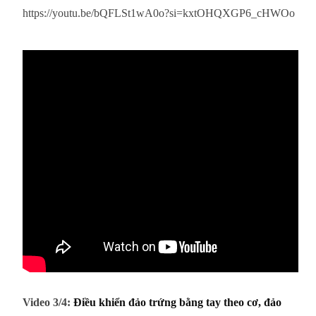
https://youtu.be/bQFLSt1wA0o?si=kxtOHQXGP6_cHWOo
Video 3/4:
Điều khiển đảo trứng bằng tay theo cơ, đảo