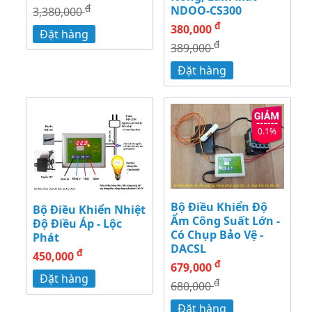
đ
NDOO-CS300
3,380,000
đ
380,000
Đặt hàng
đ
389,000
Đặt hàng
0.1%
Bộ Điều Khiển Độ
Bộ Điều Khiển Nhiệt
Ẩm Công Suất Lớn -
Độ Điều Áp - Lộc
Có Chụp Bảo Vệ -
Phát
DACSL
đ
450,000
đ
679,000
Đặt hàng
đ
680,000
Đặt hàng