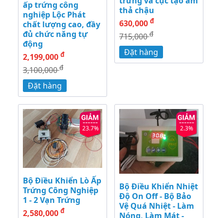
trứng và cục tạo ẩm
ấp trứng công
thả chậu
nghiệp Lộc Phát
đ
630,000
chất lượng cao, đầy
đủ chức năng tự
đ
715,000
động
Đặt hàng
đ
2,199,000
đ
3,100,000
Đặt hàng
23.7%
2.3%
Bộ Điều Khiển Lò Ấp
Bộ Điều Khiển Nhiệt
Trứng Công Nghiệp
Độ On Off - Bộ Bảo
1 - 2 Vạn Trứng
Vệ Quá Nhiệt - Làm
đ
2,580,000
Nóng, Làm Mát -