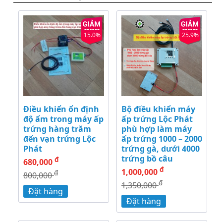
15.0%
25.9%
Điều khiển ổn định
Bộ điều khiển máy
độ ẩm trong máy ấp
ấp trứng Lộc Phát
trứng hàng trăm
phù hợp làm máy
đến vạn trứng Lộc
ấp trứng 1000 – 2000
Phát
trứng gà, dưới 4000
trứng bồ câu
đ
680,000
đ
1,000,000
đ
800,000
đ
1,350,000
Đặt hàng
Đặt hàng