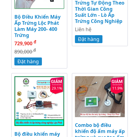
Trứng Tự Động Theo
Thời Gian Công
Suất Lớn - Lò Ấp
Bộ Điều Khiển Máy
Trứng Công Nghiệp
Ấp Trứng Lộc Phát
Làm Máy 200- 400
Liên hệ
Trứng
Đặt hàng
đ
729,900
đ
890,000
Đặt hàng
29.1%
11.9%
Combo bộ điều
khiển độ ẩm máy ấp
Bộ điều khiển máy