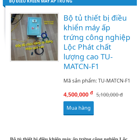
BỘ ĐIỀU KHIỂN MÁY ẤP TRỨNG
Bộ tủ thiết bị điều
khiển máy ấp
trứng công nghiệp
Lộc Phát chất
lượng cao TU-
MATCN-F1
Mã sản phẩm: TU-MATCN-F1
đ
4,500,000
5,100,000 đ
Mua hàng
Bộ tủ thiết bị điều khiển máy ấp trứng công nghiệp Lộc