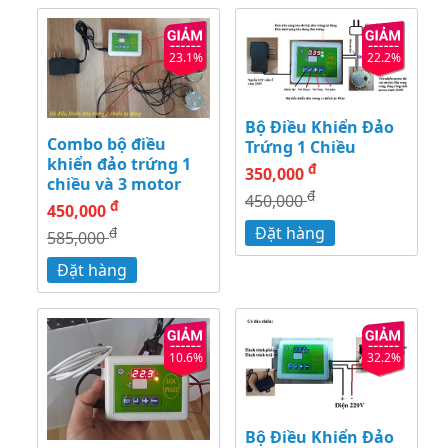
23.1%
22.2%
Bộ Điều Khiển Đảo
Combo bộ điều
Trứng 1 Chiều
khiển đảo trứng 1
đ
350,000
chiều và 3 motor
đ
450,000
đ
450,000
Đặt hàng
đ
585,000
Đặt hàng
10.6%
32.2%
Bộ Điều Khiển Đảo