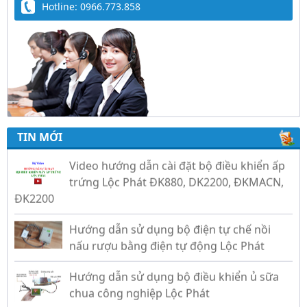
Hotline: 0966.773.858
Trứng Giả Lộc Phát Có Nước - Giải Pháp Ấp
Hiệu Quả Cho Gà, Vịt, Bồ Câu
Video hướng dẫn cài đặt bộ điều khiển ấp
TIN MỚI
trứng Lộc Phát ĐK880, DK2200, ĐKMACN,
ĐK2200
Hướng dẫn sử dụng bộ điện tự chế nồi
nấu rượu bằng điện tự động Lộc Phát
Hướng dẫn sử dụng bộ điều khiển ủ sữa
chua công nghiệp Lộc Phát
Hướng dẫn sử dụng bộ điều khiển độ ẩm
gold, nhiệt độ và ánh sáng tự động Lộc