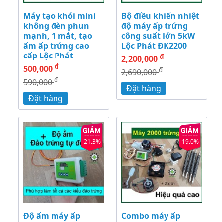
Máy tạo khói mini
Bộ điều khiển nhiệt
không đèn phun
độ máy ấp trứng
mạnh, 1 mắt, tạo
công suất lớn 5kW
ẩm ấp trứng cao
Lộc Phát ĐK2200
cấp Lộc Phát
đ
2,200,000
đ
500,000
đ
2,690,000
đ
590,000
Đặt hàng
Đặt hàng
21.3%
19.0%
Độ ẩm máy ấp
Combo máy ấp