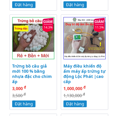
Đặt hàng
Đặt hàng
14.3%
11.5%
Trứng bồ câu giả
Máy điều khiển độ
mới 100 % bằng
ẩm máy ấp trứng tự
nhựa đặc cho chim
động Lộc Phát |cao
ấp
cấp
đ
đ
3,000
1,000,000
đ
đ
3,500
1,130,000
Đặt hàng
Đặt hàng