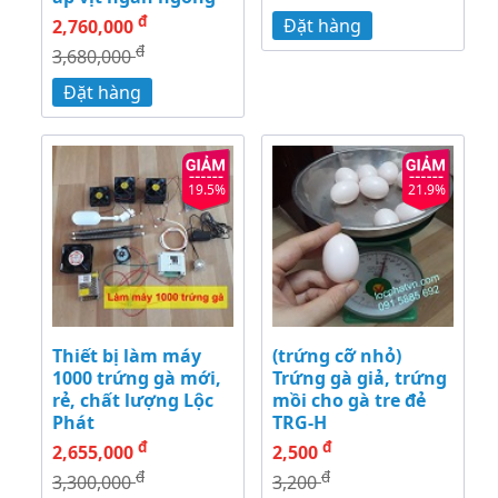
đ
Đặt hàng
2,760,000
đ
3,680,000
Đặt hàng
19.5%
21.9%
Thiết bị làm máy
(trứng cỡ nhỏ)
1000 trứng gà mới,
Trứng gà giả, trứng
rẻ, chất lượng Lộc
mồi cho gà tre đẻ
Phát
TRG-H
đ
đ
2,655,000
2,500
đ
đ
3,300,000
3,200