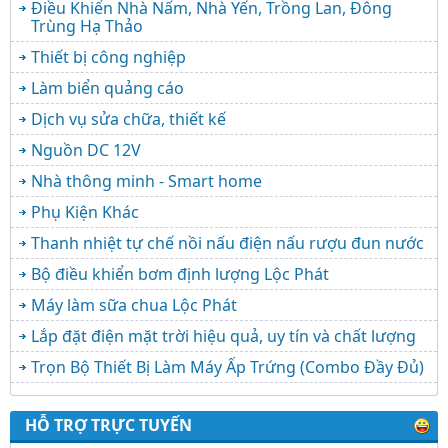
Điều Khiển Nhà Nấm, Nhà Yến, Trồng Lan, Đông
Trùng Hạ Thảo
Thiết bị công nghiệp
Làm biển quảng cáo
Dịch vụ sửa chữa, thiết kế
Nguồn DC 12V
Nhà thông minh - Smart home
Phụ Kiện Khác
Thanh nhiệt tự chế nồi nấu điện nấu rượu đun nước
Bộ điều khiển bơm định lượng Lộc Phát
Máy làm sữa chua Lộc Phát
Lắp đặt điện mặt trời hiệu quả, uy tín và chất lượng
Trọn Bộ Thiết Bị Làm Máy Ấp Trứng (Combo Đầy Đủ)
HỖ TRỢ TRỰC TUYẾN