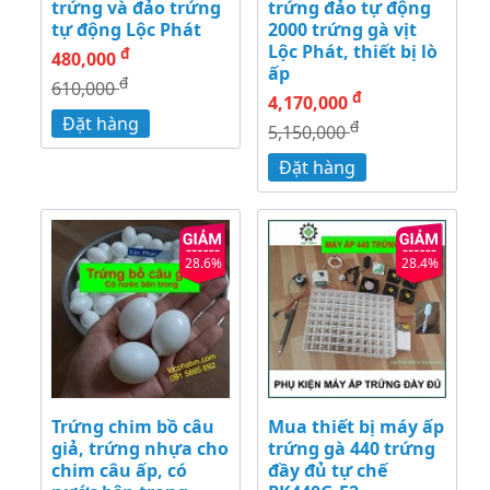
trứng và đảo trứng
trứng đảo tự động
tự động Lộc Phát
2000 trứng gà vịt
Lộc Phát, thiết bị lò
đ
480,000
ấp
đ
610,000
đ
4,170,000
Đặt hàng
đ
5,150,000
Đặt hàng
28.6%
28.4%
Trứng chim bồ câu
Mua thiết bị máy ấp
giả, trứng nhựa cho
trứng gà 440 trứng
chim câu ấp, có
đầy đủ tự chế