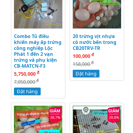
Combo Tủ điều
20 trứng vịt nhựa
khiển máy ấp trứng
có nước bên trong
công nghiệp Lộc
CB20TRV-TR
Phát 1 đến 2 vạn
đ
100,000
trứng và phụ kiện
đ
158,000
CB-MATCN-F3
đ
Đặt hàng
5,750,000
đ
7,050,000
Đặt hàng
36.7%
28.8%