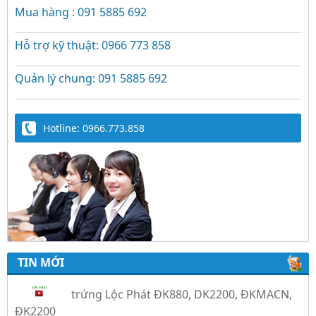
Mua hàng : 091 5885 692
Hỗ trợ kỹ thuật: 0966 773 858
Quản lý chung: 091 5885 692
Hotline: 0966.773.858
Trứng Giả Lộc Phát Có Nước - Giải Pháp Ấp
Hiệu Quả Cho Gà, Vịt, Bồ Câu
Video hướng dẫn cài đặt bộ điều khiển ấp
trứng Lộc Phát ĐK880, DK2200, ĐKMACN,
ĐK2200
TIN MỚI
Hướng dẫn sử dụng bộ điện tự chế nồi
nấu rượu bằng điện tự động Lộc Phát