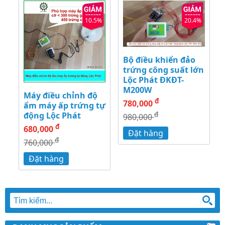
10.5%
20.4%
Bộ điều khiển đảo
trứng công suất lớn
Lộc Phát ĐKĐT-
M200W
Máy điều chỉnh độ
đ
780,000
ẩm máy ấp trứng tự
đ
động Lộc Phát
980,000
đ
680,000
Đặt hàng
đ
760,000
Đặt hàng