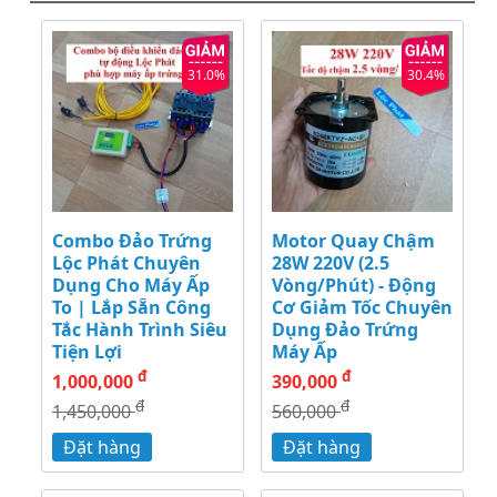
31.0%
30.4%
Combo Đảo Trứng
Motor Quay Chậm
Lộc Phát Chuyên
28W 220V (2.5
Dụng Cho Máy Ấp
Vòng/Phút) - Động
To | Lắp Sẵn Công
Cơ Giảm Tốc Chuyên
Tắc Hành Trình Siêu
Dụng Đảo Trứng
Tiện Lợi
Máy Ấp
đ
đ
1,000,000
390,000
đ
đ
1,450,000
560,000
Đặt hàng
Đặt hàng