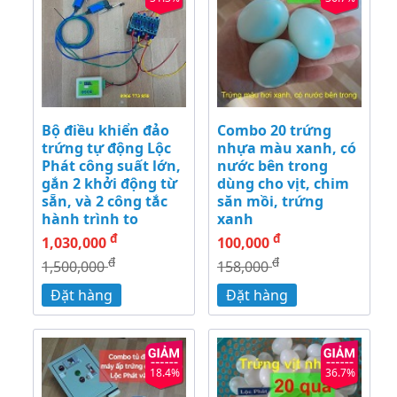
Bộ điều khiển đảo
Combo 20 trứng
trứng tự động Lộc
nhựa màu xanh, có
Phát công suất lớn,
nước bên trong
gắn 2 khởi động từ
dùng cho vịt, chim
sẵn, và 2 công tắc
săn mồi, trứng
hành trình to
xanh
đ
đ
1,030,000
100,000
đ
đ
1,500,000
158,000
Đặt hàng
Đặt hàng
18.4%
36.7%