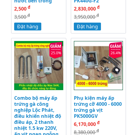
nước bên trong
PK440G-F2
đ
đ
2,500
2,830,000
đ
đ
3,500
3,950,000
Đặt hàng
Đặt hàng
25.0%
26.4%
Combo bộ máy ấp
Phụ kiện máy ấp
trứng gà công
trứng cỡ 4000 - 6000
nghiệp Lộc Phát,
trứng gà vịt
điều khiển nhiệt độ
PK5000GV
điều áp, 2 thanh
đ
6,170,000
nhiệt 1.5 kw 220V,
đ
8,380,000
ấp vịt ngan ngỗng