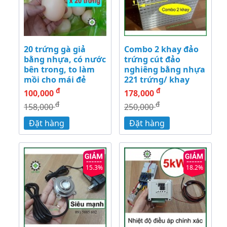
20 trứng gà giả
Combo 2 khay đảo
bằng nhựa, có nước
trứng cút đảo
bên trong, to làm
nghiêng bằng nhựa
mồi cho mái đẻ
221 trứng/ khay
đ
đ
100,000
178,000
đ
đ
158,000
250,000
Đặt hàng
Đặt hàng
15.3%
18.2%