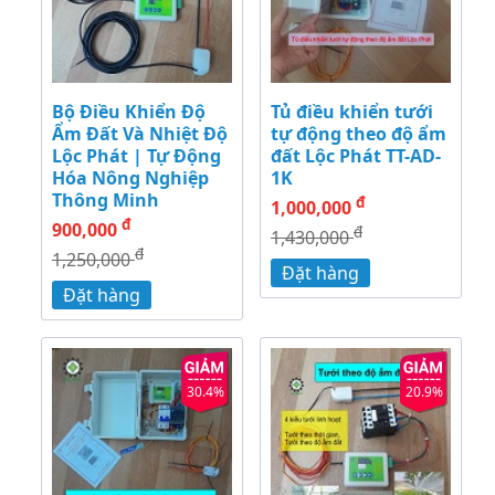
Bộ Điều Khiển Độ
Tủ điều khiển tưới
Ẩm Đất Và Nhiệt Độ
tự động theo độ ẩm
Lộc Phát | Tự Động
đất Lộc Phát TT-AD-
Hóa Nông Nghiệp
1K
Thông Minh
đ
1,000,000
đ
900,000
đ
1,430,000
đ
1,250,000
Đặt hàng
Đặt hàng
30.4%
20.9%