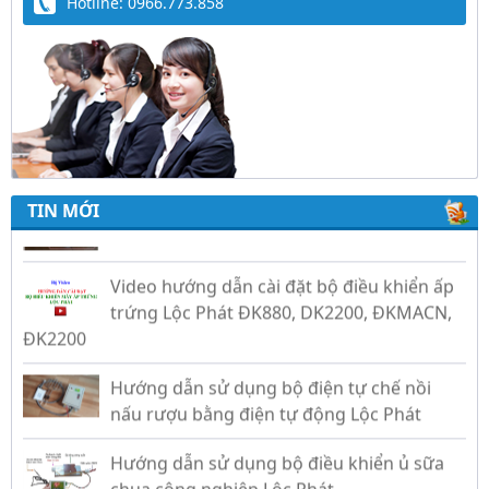
Hotline: 0966.773.858
Trứng Giả Lộc Phát Có Nước - Giải Pháp Ấp
Hiệu Quả Cho Gà, Vịt, Bồ Câu
TIN MỚI
Video hướng dẫn cài đặt bộ điều khiển ấp
trứng Lộc Phát ĐK880, DK2200, ĐKMACN,
ĐK2200
Hướng dẫn sử dụng bộ điện tự chế nồi
nấu rượu bằng điện tự động Lộc Phát
Hướng dẫn sử dụng bộ điều khiển ủ sữa
chua công nghiệp Lộc Phát
Hướng dẫn sử dụng bộ điều khiển độ ẩm