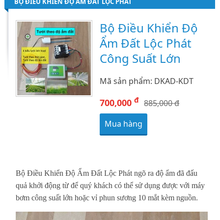
BỘ ĐIỀU KHIỂN ĐỘ ẨM ĐẤT LỘC PHÁT
Bộ Điều Khiển Độ
Ẩm Đất Lộc Phát
Công Suất Lớn
Mã sản phẩm: DKAD-KDT
đ
700,000
885,000 đ
Mua hàng
Bộ Điều Khiển Độ Ẩm Đất Lộc Phát ngõ ra độ ẩm đã đấu
quả khởi động từ để quý khách có thể sử dụng được với máy
bơm công suất lớn hoặc vỉ phun sương 10 mắt kèm nguồn.