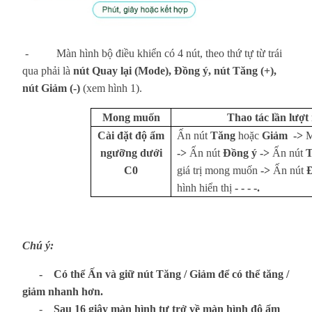
-
Màn hình bộ điều khiển có 4 nút, theo thứ tự từ trái
qua phải là
nút Quay lại (Mode), Đồng ý, nút Tăng (+),
nút Giảm (-)
(xem hình 1).
Mong muốn
Thao tác lần lượt
Cài đặt độ ẩm
Ấn nút
Tăng
hoặc
Giảm ->
M
ngưỡng dưới
->
Ấn nút
Đồng ý ->
Ấn nút
T
C0
giá trị mong muốn
->
Ấn nút
Đ
hình hiển thị
- - - -.
Chú ý:
- Có thể Ấn và giữ nút Tăng / Giảm để có thể tăng /
giảm nhanh hơn.
-
Sau 16 giây màn hình tự trở về màn hình độ ẩm