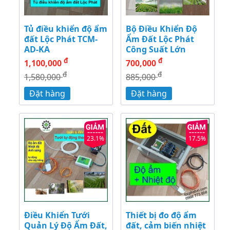
Tủ điều khiển độ ẩm
Bộ Điều Khiển Độ
đất Lộc Phát TCM-
Ẩm Đất Lộc Phát
AD-KA
Công Suất Lớn
đ
đ
1,100,000
700,000
đ
đ
1,580,000
885,000
Đặt hàng
Đặt hàng
23.1%
17.5%
Điều Khiển Tưới
Thiết bị đo độ ẩm
Quản Lý Độ Ẩm Đất,
đất, cảm biến nhiệt