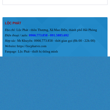
LỘC PHÁT
Địa chỉ:
Lộc Phát - thôn Thượng, Xã Mao Điền, thành phố Hải Phòng
Điện thoại / zalo:
0966.773.858
-
091.5885.692
Hợp tác:
Mr Khuyên: 0966.773.858 - thời gian gọi (8h:00 - 22h:00)
Website
:
https://locphatvn.com
Fanpage:
Lộc Phát - thiết bị thông minh