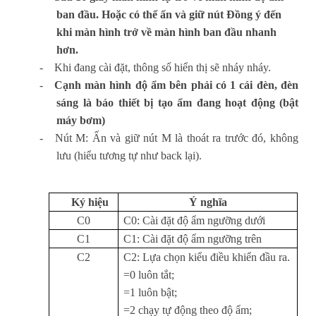
ban đầu. Hoặc có thể ấn và giữ nút Đồng ý đến
khi màn hình trở về màn hình ban đầu nhanh
hơn.
-
Khi đang cài đặt, thông số hiển thị sẽ nháy nháy.
-
Cạnh màn hình độ ẩm bên phải có 1 cái đèn, đèn
sáng là báo thiết bị tạo ẩm đang hoạt động (bật
máy bơm)
-
Nút M: Ấn và giữ nút M là thoát ra trước đó, không
lưu (hiểu tương tự như back lại).
Ký hiệu
Ý nghĩa
C0
C0: Cài đặt độ ẩm ngưỡng dưới
C1
C1: Cài đặt độ ẩm ngưỡng trên
C2
C2: Lựa chọn kiểu điều khiển đầu ra.
=0 luôn tắt;
=1 luôn bật;
=2 chạy tự động theo độ ẩm;