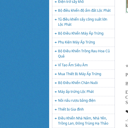
Điện trở sấy khô
Bộ điều khiển độ ẩm đất Lộc Phát
Tủ điều khiển sấy công suất lớn
Lộc Phát
Bộ Điều Khiển Máy Ấp Trứng
Phụ Kiện Máy Ấp Trứng
Bộ Điều Khiển Trồng Rau Hoa Củ
Quả
Vỉ Tạo Ẩm Siêu Âm
⭐
Mua Thiết Bị Máy Ấp Trứng
P
Bộ Điều Khiển Chăn Nuôi
B
Máy ấp trứng Lộc Phát
Đ
C
Nồi nấu rượu bằng điện
S
Thiết bị Gia đình
❤
Điều Khiển Nhà Nấm, Nhà Yến,
-
Trồng Lan, Đông Trùng Hạ Thảo
k