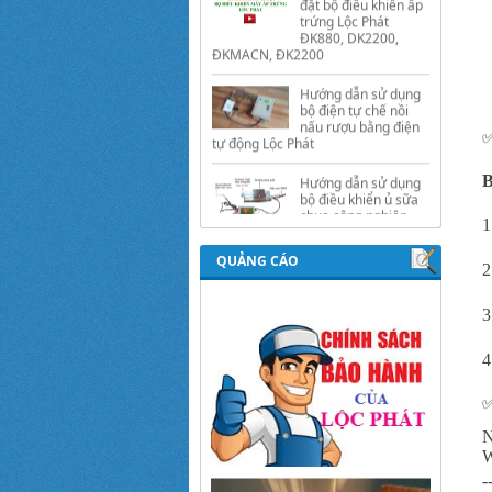
Hướng dẫn sử dụng
bộ điện tự chế nồi
nấu rượu bằng điện
tự động Lộc Phát
Hướng dẫn sử dụng
bộ điều khiển ủ sữa
chua công nghiệp
Lộc Phát
B
Hướng dẫn sử dụng
1
bộ điều khiển độ ẩm
gold, nhiệt độ và ánh
QUẢNG CÁO
sáng tự động Lộc
2
Phát
3
4
N
-