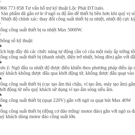
✅
966 773 858 Tư vấn hỗ trợ kỹ thuật Lộc Phát ĐT/zalo.
 Sản phẩm đã gắn rơ le ở ngõ ra độ ẩm để thiết bị bền hơn khi quý vị sử
 Nhiệt độ chính xác: thay đổi công suất thiết bị ra nhiệt, nhiệt độ cực k
✅
ổng công suất thiết bị ra nhiệt Max 5000W.
✅
hông số kỹ thuật:
️
ích hợp đầy đủ các chức năng tự động cần có của một máy ấp trứng tố
ổng công suất thiết bị (thanh nhiệt, điện trở nhiệt, bóng đèn) gắn với 
️
ưu ý: Ngõ đầu ra nhiệt độ được điều khiển theo phương pháp điều áp nên
uý khách không được đấu qua khởi động từ, không được đấu quạt vào 
️
ổng công suất thiết bị (cục tạo ẩm thả chậu, vỉ tạo ẩm, máy tạo ẩm) 
hởi động từ nếu quý khách sử dụng vỉ tạo ẩm sóng siêu âm.
️
ổng công suất thiết bị (quạt 220V) gắn với ngõ ra quạt hút Max 40W
️
ổng công suất thiết bị (động cơ đảo trứng/ motor đảo) gắn với ngõ ra
uý khách dùng motor đảo công suất lớn.