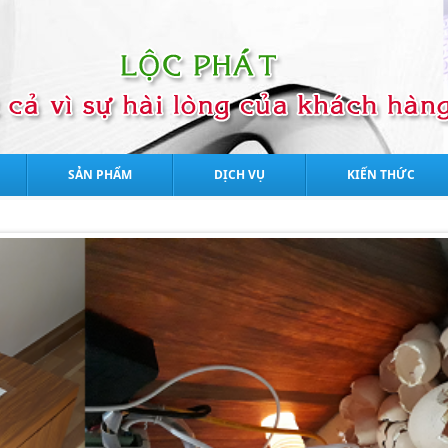
SẢN PHẨM
DỊCH VỤ
KIẾN THỨC