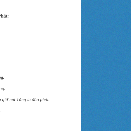
Phát:
ng.
ng.
n giữ nút Tăng là đảo phải.
.