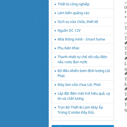
Thiết bị công nghiệp
0
*
Làm biển quảng cáo
*
Dịch vụ sửa chữa, thiết kế
T
Nguồn DC 12V
T
Nhà thông minh - Smart home
☘
Phụ Kiện Khác
T
T
Thanh nhiệt tự chế nồi nấu điện
☘
nấu rượu đun nước
L
q
Bộ điều khiển bơm định lượng Lộc
☘
Phát
T
k
Máy làm sữa chua Lộc Phát
☘
Lắp đặt điện mặt trời hiệu quả, uy
T
tín và chất lượng
☘
T
Trọn Bộ Thiết Bị Làm Máy Ấp
q
Trứng (Combo Đầy Đủ)