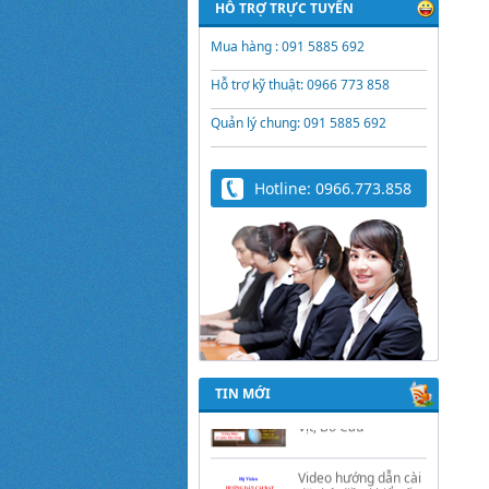
HỖ TRỢ TRỰC TUYẾN
Mua hàng : 091 5885 692
Hỗ trợ kỹ thuật: 0966 773 858
Quản lý chung: 091 5885 692
Hotline: 0966.773.858
Trứng Giả Lộc Phát
Có Nước - Giải Pháp
Ấp Hiệu Quả Cho Gà,
Vịt, Bồ Câu
TIN MỚI
Video hướng dẫn cài
đặt bộ điều khiển ấp
trứng Lộc Phát
ĐK880, DK2200,
ĐKMACN, ĐK2200