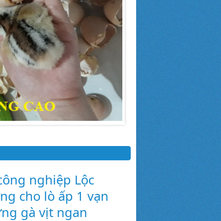
công nghiệp Lộc
ợng cho lò ấp 1 vạn
ứng gà vịt ngan