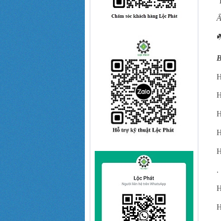
Ấ
☘
B
H
H
H
H
H
.
H
H