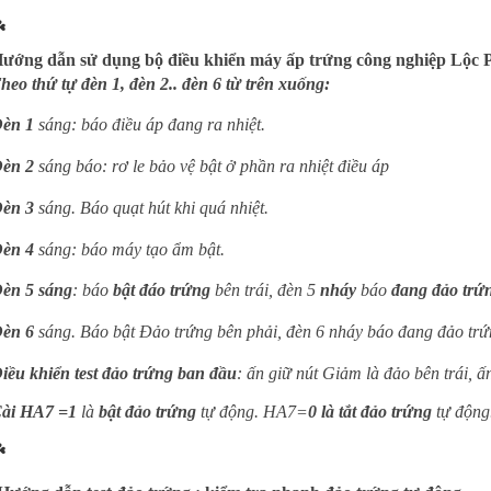
️
ướng dẫn sử dụng bộ điều khiển máy ấp trứng công nghiệp Lộc 
heo thứ tự đèn 1, đèn 2.. đèn 6 từ trên xuống:
èn 1
sáng: báo điều áp đang ra nhiệt.
èn 2
sáng báo: rơ le bảo vệ bật ở phần ra nhiệt điều áp
èn 3
sáng. Báo quạt hút khi quá nhiệt.
èn 4
sáng: báo máy tạo ẩm bật.
èn 5
sáng
: báo
bật đáo trứng
bên trái, đèn 5
nháy
báo
đang đảo trứ
èn 6
sáng. Báo bật Đảo trứng bên phải, đèn 6 nháy báo đang đảo trứ
iều khiển test đảo trứng ban đầu
: ấn giữ nút Giảm là đảo bên trái, ấ
ài HA7 =1
là
bật đảo trứng
tự động. HA7=
0 là tắt đảo trứng
tự động
️