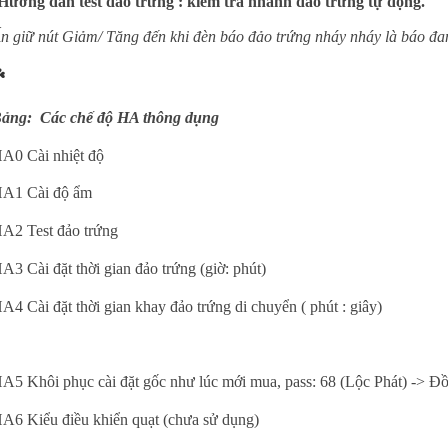
Hướng dẫn test đảo trứng : kiểm tra nhanh đảo trứng tự động.
n giữ nút Giảm/ Tăng đến khi đèn báo đảo trứng nháy nháy là báo đan
️
ảng: Các chế độ HA thông dụng
A0 Cài nhiệt độ
A1 Cài độ ẩm
A2 Test đảo trứng
A3 Cài đặt thời gian đảo trứng (giờ: phút)
A4 Cài đặt thời gian khay đảo trứng di chuyển ( phút : giây)
A5 Khôi phục cài đặt gốc như lúc mới mua, pass: 68 (Lộc Phát) -> Đ
A6 Kiểu điều khiển quạt (chưa sử dụng)