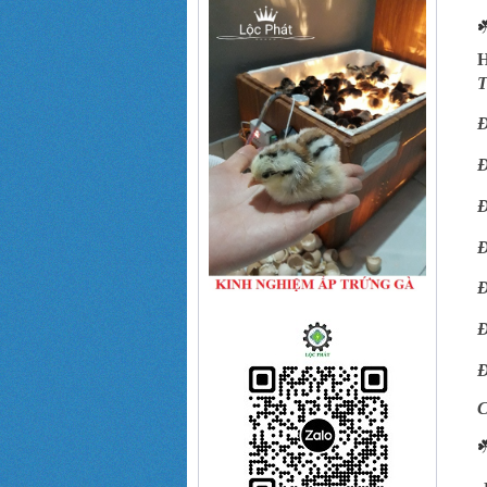
☘
H
T
Đ
Đ
Đ
Đ
Đ
Đ
Đ
C
☘