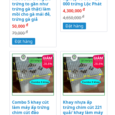
trứng to gần như
000 trứng Lộc Phát
trứng gà thật) làm
đ
4,300,000
mồi cho gà mái đẻ,
đ
4,650,000
trứng gà giả
đ
Đặt hàng
50,000
đ
79,000
Đặt hàng
28.8%
28.8%
Combo 5 khay cút
Khay nhựa ấp
làm máy ấp trứng
trứng chim cút 221
chim cút đảo
quả/ khay làm máy