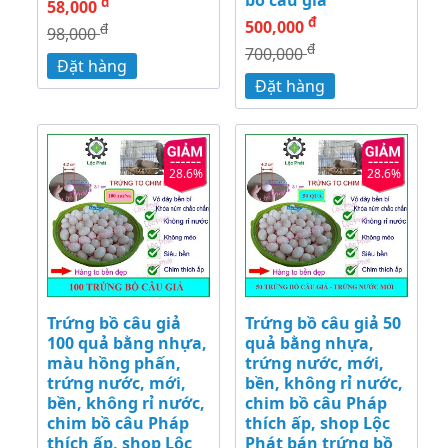
đ
58,000
đ
500,000
đ
98,000
đ
700,000
Đặt hàng
Đặt hàng
28.6%
28.6%
Trứng bồ câu giả
Trứng bồ câu giả 50
100 quả bằng nhựa,
quả bằng nhựa,
màu hồng phấn,
trứng nước, mới,
trứng nước, mới,
bền, không rỉ nước,
bền, không rỉ nước,
chim bồ câu Pháp
chim bồ câu Pháp
thích ấp, shop Lộc
thích ấp, shop Lộc
Phát bán trứng bồ