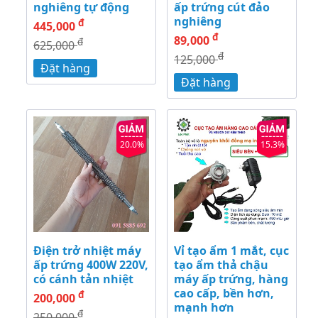
nghiêng tự động
ấp trứng cút đảo
nghiêng
đ
445,000
đ
89,000
đ
625,000
đ
125,000
Đặt hàng
Đặt hàng
20.0%
15.3%
Điện trở nhiệt máy
Vỉ tạo ẩm 1 mắt, cục
ấp trứng 400W 220V,
tạo ẩm thả chậu
có cánh tản nhiệt
máy ấp trứng, hàng
cao cấp, bền hơn,
đ
200,000
mạnh hơn
đ
250,000