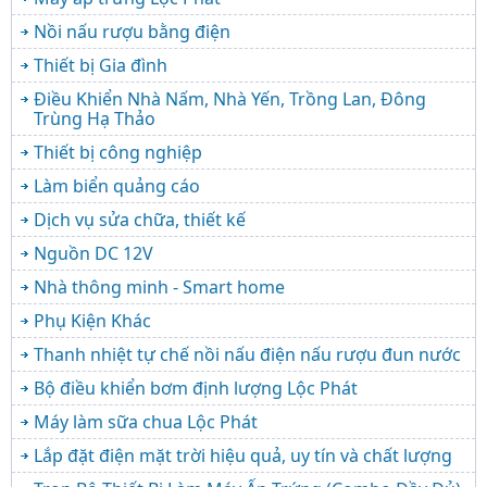
Nồi nấu rượu bằng điện
Thiết bị Gia đình
Điều Khiển Nhà Nấm, Nhà Yến, Trồng Lan, Đông
Trùng Hạ Thảo
Thiết bị công nghiệp
Làm biển quảng cáo
Dịch vụ sửa chữa, thiết kế
Nguồn DC 12V
Nhà thông minh - Smart home
Phụ Kiện Khác
Thanh nhiệt tự chế nồi nấu điện nấu rượu đun nước
Bộ điều khiển bơm định lượng Lộc Phát
Máy làm sữa chua Lộc Phát
Lắp đặt điện mặt trời hiệu quả, uy tín và chất lượng