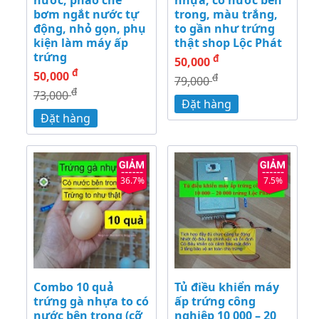
bơm ngắt nước tự
trong, màu trắng,
động, nhỏ gọn, phụ
to gần như trứng
kiện làm máy ấp
thật shop Lộc Phát
trứng
đ
50,000
đ
50,000
đ
79,000
đ
73,000
Đặt hàng
Đặt hàng
36.7%
7.5%
Combo 10 quả
Tủ điều khiển máy
trứng gà nhựa to có
ấp trứng công
nước bên trong (cỡ
nghiệp 10 000 – 20