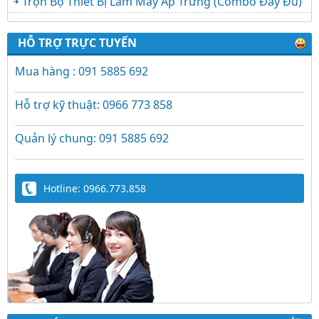
Trọn Bộ Thiết Bị Làm Máy Ấp Trứng (Combo Đầy Đủ)
HỖ TRỢ TRỰC TUYẾN
Mua hàng : 091 5885 692
Hỗ trợ kỹ thuật: 0966 773 858
Quản lý chung: 091 5885 692
Hotline: 0966.773.858
Trứng Giả Lộc Phát Có Nước - Giải Pháp Ấp
Hiệu Quả Cho Gà, Vịt, Bồ Câu