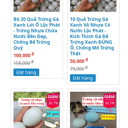
Bộ 20 Quả Trứng Gà
10 Quả Trứng Gà
Xanh Lót Ổ Lộc Phát
Xanh Vỏ Nhựa Có
- Trứng Nhựa Chứa
Nước Lộc Phát -
Nước Bền Đẹp,
Kích Thích Gà Đẻ
Chống Bể Trứng
Trứng Xanh ĐÚNG
Quý
Ổ, Chống Mổ Trứng
Thật
đ
100,000
đ
50,000
đ
158,000
đ
79,000
Đặt hàng
Đặt hàng
36.7%
36.7%