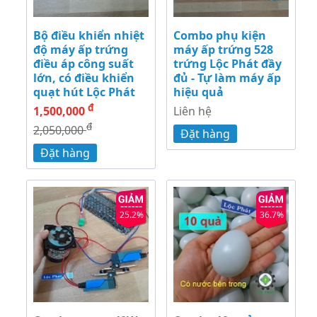
Bộ điều khiển nhiệt
Combo phụ kiện
độ máy ấp trứng
máy ấp trứng 528
điều áp công suất
trứng Lộc Phát đầy
lớn, có điều khiển
đủ - Tự làm máy ấp
quạt hút Lộc Phát
hiệu quả
đ
1,500,000
Liên hệ
đ
2,050,000
Đặt hàng
Đặt hàng
25.2%
36.7%