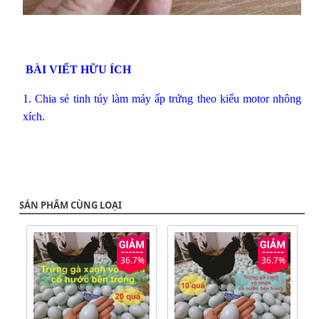
BÀI VIẾT HỮU ÍCH
1.
Chia sẻ tinh túy làm máy ấp trứng theo kiểu motor nhông
xích.
SẢN PHẨM CÙNG LOẠI
36.7%
36.7%