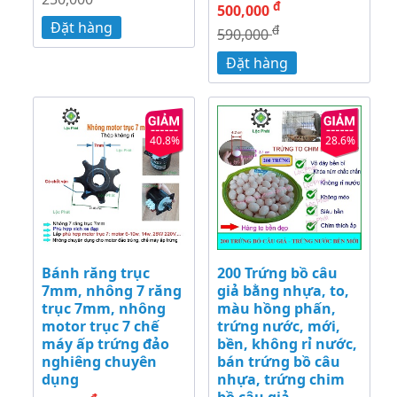
đ
500,000
Đặt hàng
đ
590,000
Đặt hàng
40.8%
28.6%
Bánh răng trục
200 Trứng bồ câu
7mm, nhông 7 răng
giả bằng nhựa, to,
trục 7mm, nhông
màu hồng phấn,
motor trục 7 chế
trứng nước, mới,
máy ấp trứng đảo
bền, không rỉ nước,
nghiêng chuyên
bán trứng bồ câu
dụng
nhựa, trứng chim
bồ câu giả