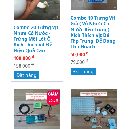
Combo 10 Trứng Vịt
Giả ( Vỏ Nhựa Có
Combo 20 Trứng Vịt
Nước Bên Trong) –
Nhựa Có Nước -
Kích Thích Vịt Đẻ
Trứng Mồi Lót Ổ
Tập Trung, Dễ Dàng
Kích Thích Vịt Đẻ
Thu Hoạch
Hiệu Quả Cao
đ
50,000
đ
100,000
đ
79,000
đ
158,000
Đặt hàng
Đặt hàng
26.8%