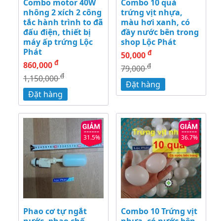
Combo motor 40W
Combo 10 quả
nhông 2 xích 2 công
trứng vịt nhựa,
tắc hành trình to đã
màu hơi xanh, có
đấu điện, thiết bị
đầy nước bên trong
máy ấp trứng Lộc
shop Lộc Phát
Phát
đ
50,000
đ
860,000
đ
79,000
đ
1,150,000
Đặt hàng
Đặt hàng
31.5%
36.7%
Phao cơ tự ngắt
Combo 10 Trứng vịt
nước, phao chế
nhựa, có nước bên