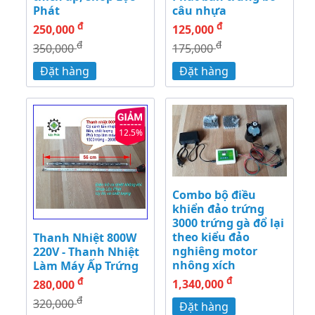
Phát
câu nhựa
đ
đ
250,000
125,000
đ
đ
350,000
175,000
Đặt hàng
Đặt hàng
12.5%
Combo bộ điều
khiển đảo trứng
3000 trứng gà đổ lại
theo kiểu đảo
Thanh Nhiệt 800W
nghiêng motor
220V - Thanh Nhiệt
nhông xích
Làm Máy Ấp Trứng
đ
đ
1,340,000
280,000
đ
320,000
Đặt hàng