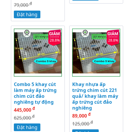
đ
79,000
Đặt hàng
28.8%
28.8%
Combo 5 khay cút
Khay nhựa ấp
làm máy ấp trứng
trứng chim cút 221
chim cút đảo
quả/ khay làm máy
nghiêng tự động
ấp trứng cút đảo
nghiêng
đ
445,000
đ
89,000
đ
625,000
đ
125,000
Đặt hàng