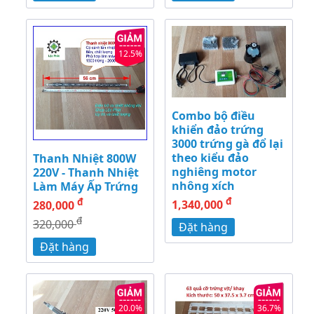
12.5%
Combo bộ điều
khiển đảo trứng
3000 trứng gà đổ lại
theo kiểu đảo
Thanh Nhiệt 800W
nghiêng motor
220V - Thanh Nhiệt
nhông xích
Làm Máy Ấp Trứng
đ
đ
1,340,000
280,000
đ
320,000
Đặt hàng
Đặt hàng
20.0%
36.7%