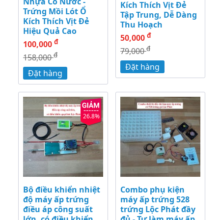
Nhựa Có Nước -
Kích Thích Vịt Đẻ
Trứng Mồi Lót Ổ
Tập Trung, Dễ Dàng
Kích Thích Vịt Đẻ
Thu Hoạch
Hiệu Quả Cao
đ
50,000
đ
100,000
đ
79,000
đ
158,000
Đặt hàng
Đặt hàng
26.8%
Bộ điều khiển nhiệt
Combo phụ kiện
độ máy ấp trứng
máy ấp trứng 528
điều áp công suất
trứng Lộc Phát đầy
lớn, có điều khiển
đủ - Tự làm máy ấp