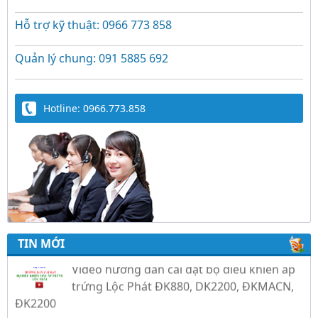
Hỗ trợ kỹ thuật: 0966 773 858
Quản lý chung: 091 5885 692
Hotline: 0966.773.858
Trứng Giả Lộc Phát Có Nước - Giải Pháp Ấp
Hiệu Quả Cho Gà, Vịt, Bồ Câu
Video hướng dẫn cài đặt bộ điều khiển ấp
TIN MỚI
trứng Lộc Phát ĐK880, DK2200, ĐKMACN,
ĐK2200
Hướng dẫn sử dụng bộ điện tự chế nồi