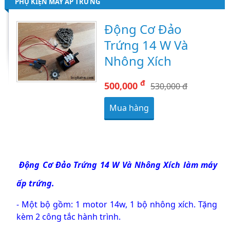
PHỤ KIỆN MÁY ẤP TRỨNG
Động Cơ Đảo
Trứng 14 W Và
Nhông Xích
đ
500,000
530,000 đ
Mua hàng
Động Cơ Đảo Trứng 14 W Và Nhông Xích làm máy
ấp trứng.
- Một bộ gồm: 1 motor 14w, 1 bộ nhông xích.
Tặng
kèm 2 công tắc hành trình.