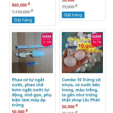
đ
860,000
đ
79,000
đ
1,150,000
Đặt hàng
Đặt hàng
31.5%
36.7%
Phao cơ tự ngắt
Combo 10 Trứng vịt
nước, phao chế
nhựa, có nước bên
bơm ngắt nước tự
trong, màu trắng,
động, nhỏ gọn, phụ
to gần như trứng
kiện làm máy ấp
thật shop Lộc Phát
trứng
đ
50,000
đ
50,000
đ