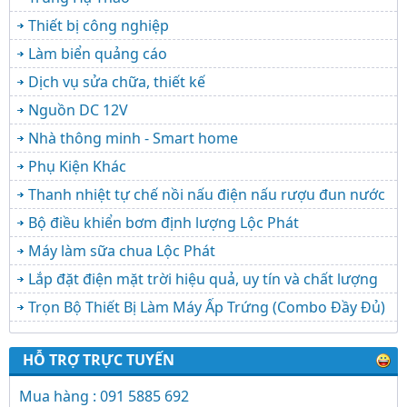
Thiết bị công nghiệp
Làm biển quảng cáo
Dịch vụ sửa chữa, thiết kế
Nguồn DC 12V
Nhà thông minh - Smart home
Phụ Kiện Khác
Thanh nhiệt tự chế nồi nấu điện nấu rượu đun nước
Bộ điều khiển bơm định lượng Lộc Phát
Máy làm sữa chua Lộc Phát
Lắp đặt điện mặt trời hiệu quả, uy tín và chất lượng
Trọn Bộ Thiết Bị Làm Máy Ấp Trứng (Combo Đầy Đủ)
HỖ TRỢ TRỰC TUYẾN
Mua hàng : 091 5885 692