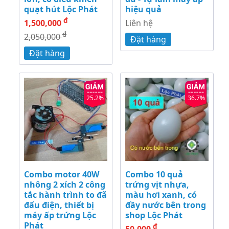
quạt hút Lộc Phát
hiệu quả
đ
1,500,000
Liên hệ
đ
2,050,000
Đặt hàng
Đặt hàng
25.2%
36.7%
Combo motor 40W
Combo 10 quả
nhông 2 xích 2 công
trứng vịt nhựa,
tắc hành trình to đã
màu hơi xanh, có
đấu điện, thiết bị
đầy nước bên trong
máy ấp trứng Lộc
shop Lộc Phát
Phát
đ
50,000