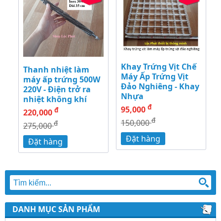
Khay Trứng Vịt Chế
Thanh nhiệt làm
Máy Ấp Trứng Vịt
máy ấp trứng 500W
Đảo Nghiêng - Khay
220V - Điện trở ra
Nhựa
nhiệt không khí
đ
95,000
đ
220,000
đ
150,000
đ
275,000
Đặt hàng
Đặt hàng
DANH MỤC SẢN PHẨM