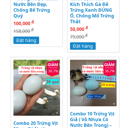
Nước Bền Đẹp,
Kích Thích Gà Đẻ
Chống Bể Trứng
Trứng Xanh ĐÚNG
Quý
Ổ, Chống Mổ Trứng
Thật
đ
100,000
đ
50,000
đ
158,000
đ
79,000
Đặt hàng
Đặt hàng
36.7%
36.7%
Combo 10 Trứng Vịt
Giả ( Vỏ Nhựa Có
Combo 20 Trứng Vịt
Nước Bên Trong) –