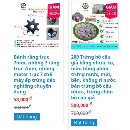
40.8%
28.6%
Bánh răng trục
200 Trứng bồ câu
7mm, nhông 7 răng
giả bằng nhựa, to,
trục 7mm, nhông
màu hồng phấn,
motor trục 7 chế
trứng nước, mới,
máy ấp trứng đảo
bền, không rỉ nước,
nghiêng chuyên
bán trứng bồ câu
dụng
nhựa, trứng chim
bồ câu giả
đ
58,000
đ
500,000
đ
98,000
đ
700,000
Đặt hàng
Đặt hàng