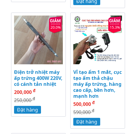
Đặt hàng
20.0%
15.3%
Điện trở nhiệt máy
Vỉ tạo ẩm 1 mắt, cục
ấp trứng 400W 220V,
tạo ẩm thả chậu
có cánh tản nhiệt
máy ấp trứng, hàng
cao cấp, bền hơn,
đ
200,000
mạnh hơn
đ
250,000
đ
500,000
Đặt hàng
đ
590,000
Đặt hàng