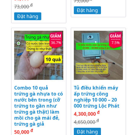
79,000
đ
73,000
Đặt hàng
Đặt hàng
36.7%
7.5%
Combo 10 quả
Tủ điều khiển máy
trứng gà nhựa to có
ấp trứng công
nước bên trong (cỡ
nghiệp 10 000 – 20
trứng to gần như
000 trứng Lộc Phát
trứng gà thật) làm
đ
4,300,000
mồi cho gà mái đẻ,
đ
4,650,000
trứng gà giả
đ
Đặt hàng
50,000