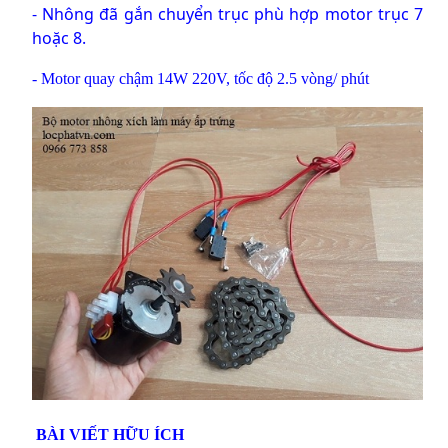
- Nhông đã gắn chuyển trục phù hợp motor trục 7
hoặc 8.
- Motor quay chậm 14W 220V, tốc độ 2.5 vòng/ phút
BÀI VIẾT HỮU ÍCH