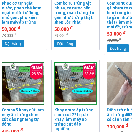
Phao cơ tự ngắt
Combo 10 Trứng vịt
Combo 10 qu
nước, phao chế bơm
nhựa, có nước bên
gà nhựa to c
ngắt nước tự động,
trong, màu trắng, to
bên trong (c
nhỏ gọn, phụ kiện
gần như trứng thật
to gần như t
làm máy ấp trứng
shop Lộc Phát
thật) làm mồ
mái đẻ, trứn
đ
đ
50,000
50,000
đ
50,000
đ
đ
73,000
79,000
đ
79,000
Đặt hàng
Đặt hàng
Đặt hàng
28.8%
28.8%
Combo 5 khay cút làm
Khay nhựa ấp trứng
Điện trở nhi
máy ấp trứng chim
chim cút 221 quả/
ấp trứng 400
cút đảo nghiêng tự
khay làm máy ấp
có cánh tản 
động
trứng cút đảo
đ
200,000
nghiêng
đ
445,000
đ