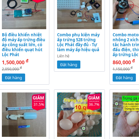
Bộ điều khiển nhiệt
Combo phụ kiện máy
Combo moto
độ máy ấp trứng điều
ấp trứng 528 trứng
nhông 2 xích
áp công suất lớn, có
Lộc Phát đầy đủ - Tự
tắc hành trì
điều khiển quạt hút
làm máy ấp hiệu quả
đấu điện, thi
Lộc Phát
ấp trứng Lộc
Liên hệ
đ
đ
1,500,000
860,000
Đặt hàng
đ
đ
2,050,000
1,150,000
Đặt hàng
Đặt hàng
31.5%
36.7%