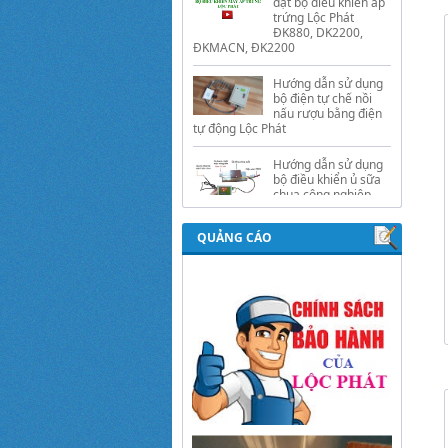
Hướng dẫn sử dụng
bộ điện tự chế nồi
nấu rượu bằng điện
tự động Lộc Phát
Hướng dẫn sử dụng
bộ điều khiển ủ sữa
chua công nghiệp
Lộc Phát
Hướng dẫn sử dụng
bộ điều khiển độ ẩm
gold, nhiệt độ và ánh
sáng tự động Lộc
QUẢNG CÁO
Phát