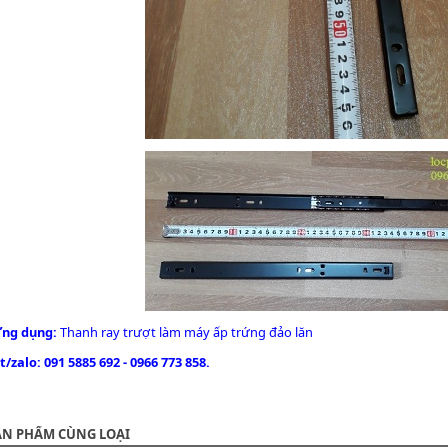
ng dụng:
Thanh ray trượt làm máy ấp trứng đảo lăn
t/zalo: 091 5885 692 - 0966 773 858.
ẢN PHẨM CÙNG LOẠI