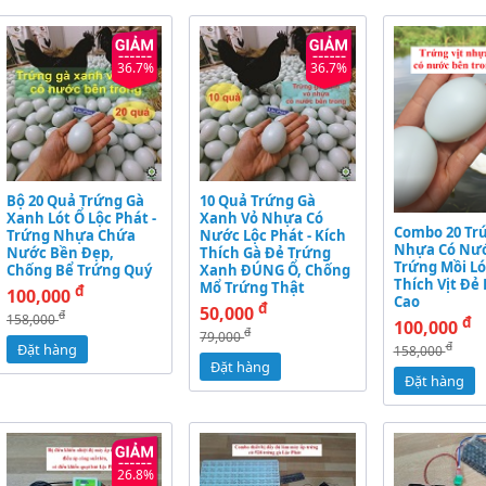
36.7%
36.7%
Bộ 20 Quả Trứng Gà
10 Quả Trứng Gà
Xanh Lót Ổ Lộc Phát -
Xanh Vỏ Nhựa Có
Combo 20 Trứ
Trứng Nhựa Chứa
Nước Lộc Phát - Kích
Nhựa Có Nướ
Nước Bền Đẹp,
Thích Gà Đẻ Trứng
Trứng Mồi Ló
Chống Bể Trứng Quý
Xanh ĐÚNG Ổ, Chống
Thích Vịt Đẻ
Mổ Trứng Thật
đ
100,000
Cao
đ
50,000
đ
158,000
đ
100,000
đ
79,000
đ
Đặt hàng
158,000
Đặt hàng
Đặt hàng
26.8%