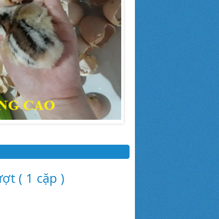
ợt ( 1 cặp )