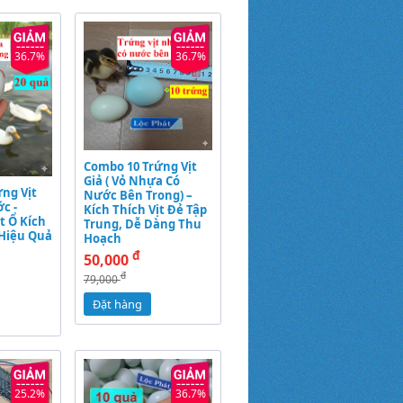
36.7%
36.7%
Combo 10 Trứng Vịt
Giả ( Vỏ Nhựa Có
ng Vịt
Nước Bên Trong) –
c -
Kích Thích Vịt Đẻ Tập
t Ổ Kích
Trung, Dễ Dàng Thu
 Hiệu Quả
Hoạch
đ
50,000
đ
79,000
Đặt hàng
25.2%
36.7%