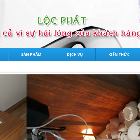
SẢN PHẨM
DỊCH VỤ
KIẾN THỨC