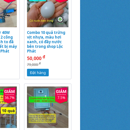
r 40W
Combo 10 quả trứng
 2 công
vịt nhựa, màu hơi
nh to đã
xanh, có đầy nước
ết bị máy
bên trong shop Lộc
 Phát
Phát
đ
50,000
đ
79,000
Đặt hàng
36.7%
7.5%