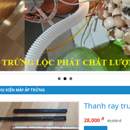
HỤ KIỆN MÁY ẤP TRỨNG
Thanh ray trư
đ
28,000
45,000 đ