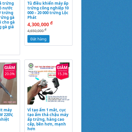
ả trứng
Tủ điều khiển máy ấp
ó nước
trứng công nghiệp 10
ỡ trứng
000 – 20 000 trứng Lộc
rứng gà
Phát
i cho gà
đ
4,300,000
g gà giả
đ
4,650,000
Đặt hàng
20.0%
15.3%
ệt máy
Vỉ tạo ẩm 1 mắt, cục
W 220V,
tạo ẩm thả chậu máy
nhiệt
ấp trứng, hàng cao
cấp, bền hơn, mạnh
hơn