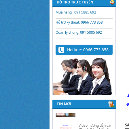
HỖ TRỢ TRỰC TUYẾN
Mua hàng : 091 5885 692
Hỗ trợ kỹ thuật: 0966 773 858
Quản lý chung: 091 5885 692
Hotline: 0966.773.858
Trứng Giả Lộc Phát
Có Nước - Giải Pháp
Ấp Hiệu Quả Cho Gà,
Vịt, Bồ Câu
Ứ
TIN MỚI
Đ
Video hướng dẫn cài
đặt bộ điều khiển ấp
trứng Lộc Phát
ĐK880, DK2200,
ĐKMACN, ĐK2200
S