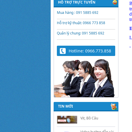
HỖ TRỢ TRỰC TUYẾN
B
t
Mua hàng : 091 5885 692
d
t
Hỗ trợ kỹ thuật: 0966 773 858
I
Quản lý chung: 091 5885 692
L
-
Hotline: 0966.773.858
Trứng Giả Lộc Phát
Có Nước - Giải Pháp
Ấp Hiệu Quả Cho Gà,
Vịt, Bồ Câu
TIN MỚI
Video hướng dẫn cài
đặt bộ điều khiển ấp
trứng Lộc Phát
ĐK880, DK2200,
ĐKMACN, ĐK2200