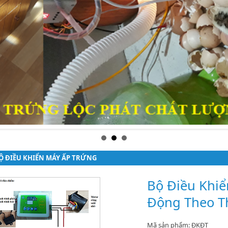
Ộ ĐIỀU KHIỂN MÁY ẤP TRỨNG
Bộ Điều Khiể
Động Theo T
Mã sản phẩm: ĐKĐT