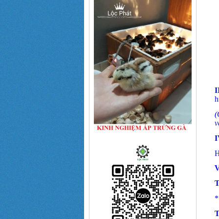
I
h
(
v
I
H
V
T
*
T