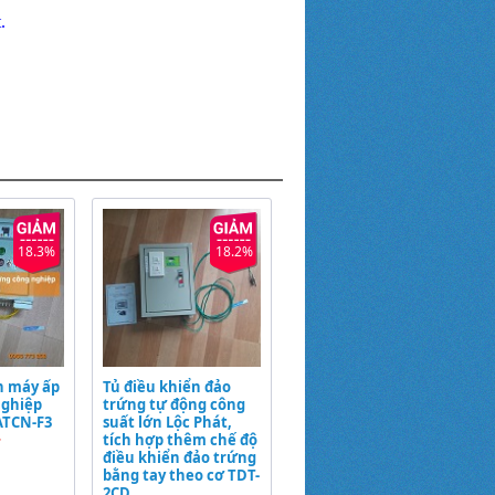
.
18.3%
18.2%
n máy ấp
Tủ điều khiển đảo
nghiệp
trứng tự động công
ATCN-F3
suất lớn Lộc Phát,
tích hợp thêm chế độ
đ
điều khiển đảo trứng
bằng tay theo cơ TDT-
2CD