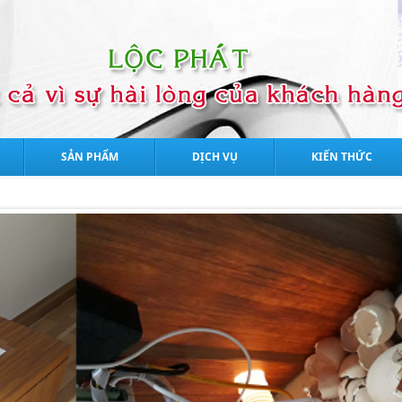
SẢN PHẨM
DỊCH VỤ
KIẾN THỨC