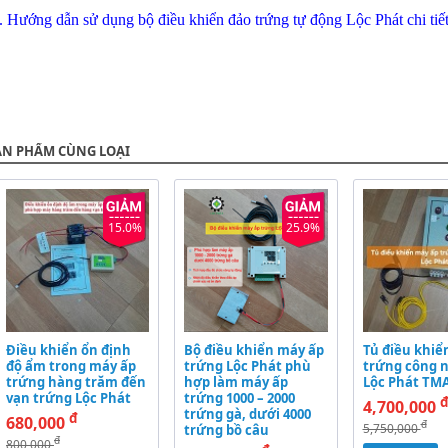
.
Hướng dẫn sử dụng bộ điều khiển đảo trứng tự động Lộc Phát chi tiết
ẢN PHẨM CÙNG LOẠI
15.0%
25.9%
Điều khiển ổn định
Bộ điều khiển máy ấp
Tủ điều khiể
độ ẩm trong máy ấp
trứng Lộc Phát phù
trứng công 
trứng hàng trăm đến
hợp làm máy ấp
Lộc Phát TM
vạn trứng Lộc Phát
trứng 1000 – 2000
4,700,000
trứng gà, dưới 4000
đ
680,000
đ
5,750,000
trứng bồ câu
đ
800,000