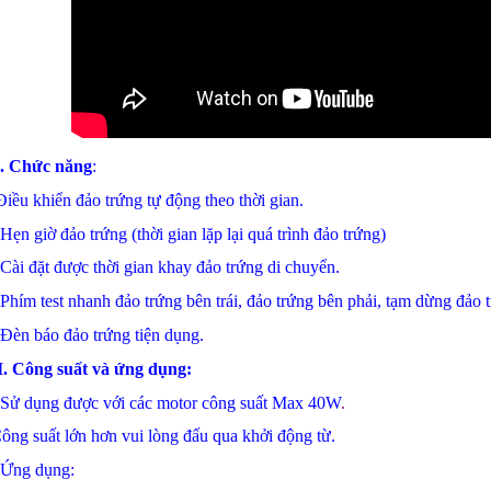
I. Chức năng
:
iều khiển đảo trứng tự động theo thời gian.
 Hẹn giờ đảo trứng (thời gian lặp lại quá trình đảo trứng)
 Cài đặt được thời gian khay đảo trứng di chuyển.
 Phím test nhanh đảo trứng bên trái, đảo trứng bên phải, tạm dừng đảo tr
 Đèn báo đảo trứng tiện dụng.
I. Công suất và ứng dụng:
 Sử dụng được với các motor công suất Max 40W
.
ông suất lớn hơn vui lòng đấu qua khởi động từ.
 Ứng dụng: