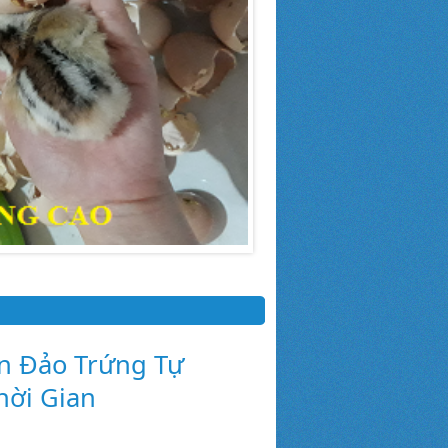
n Đảo Trứng Tự
hời Gian