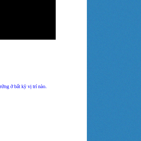
ứng ở bất kỳ vị trí nào.