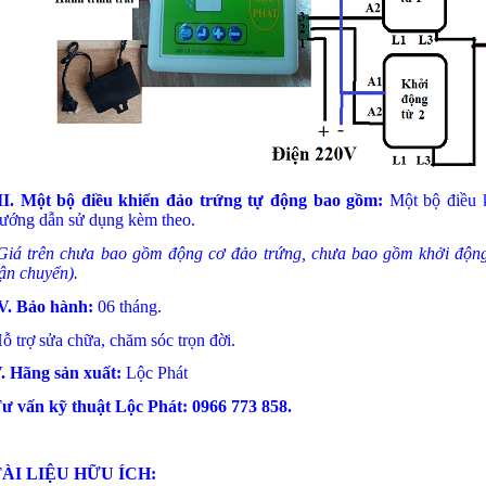
II. Một bộ điều khiển đảo trứng tự động bao gồm:
Một bộ điều k
ướng dẫn sử dụng kèm theo.
Giá trên chưa bao gồm động cơ đảo trứng, chưa bao gồm khởi động
ận chuyển).
V. Bảo hành:
06 tháng.
ỗ trợ sửa chữa, chăm sóc trọn đời.
. Hãng sản xuất:
Lộc Phát
ư vấn kỹ thuật Lộc Phát: 0966 773 858.
ÀI LIỆU HỮU ÍCH: