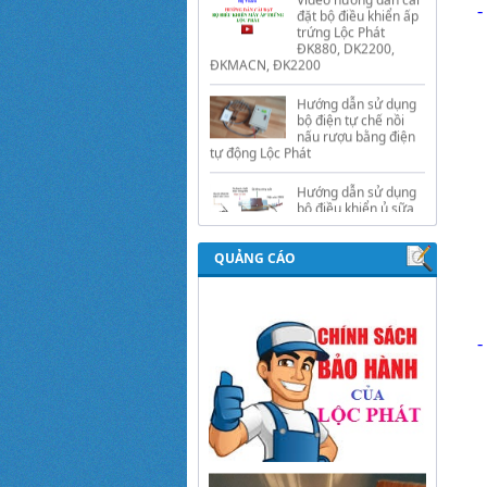
-
Hướng dẫn sử dụng
bộ điện tự chế nồi
nấu rượu bằng điện
tự động Lộc Phát
Hướng dẫn sử dụng
bộ điều khiển ủ sữa
chua công nghiệp
Lộc Phát
Hướng dẫn sử dụng
bộ điều khiển độ ẩm
gold, nhiệt độ và ánh
QUẢNG CÁO
sáng tự động Lộc
Phát
-