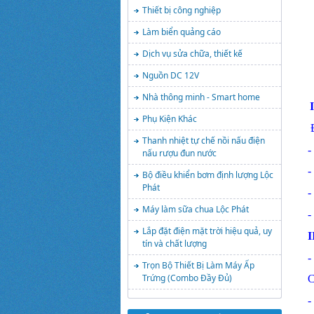
Thiết bị công nghiệp
Làm biển quảng cáo
Dịch vụ sửa chữa, thiết kế
Nguồn DC 12V
Nhà thông minh - Smart home
Phụ Kiện Khác
Đ
Thanh nhiệt tự chế nồi nấu điện
-
nấu rượu đun nước
-
Bộ điều khiển bơm định lượng Lộc
Phát
-
Máy làm sữa chua Lộc Phát
-
Lắp đặt điện mặt trời hiệu quả, uy
I
tín và chất lượng
-
Trọn Bộ Thiết Bị Làm Máy Ấp
Trứng (Combo Đầy Đủ)
C
-