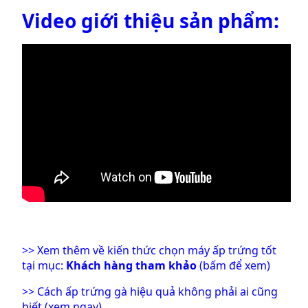
Video giới thiệu sản phẩm:
>> Xem thêm về kiến thức chọn máy ấp trứng tốt
tại mục:
Khách hàng tham khảo
(bấm để xem)
>>
Cách ấp trứng gà hiệu quả không phải ai cũng
biết (xem ngay)