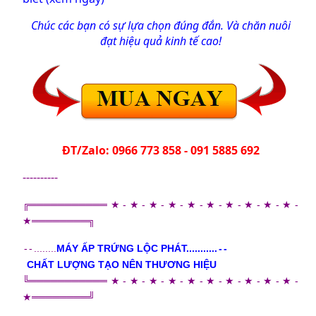
Chúc các bạn có sự lựa chọn đúng đắn. Và chăn nuôi
đạt hiệu quả kinh tế cao!
ĐT/Zalo: 0966 773 858 - 091 5885 692
----------
╔═════
═══
═══★-★-★-★-★-★-★-★-★-★-
★═
═══
════╗
-
-
........
MÁY ẤP TRỨNG LỘC PHÁT...........
-
-
CHẤT LƯỢNG TẠO NÊN THƯƠNG HIỆU
╚══════
═══
══★-★-★-★-★-★-★-★-★-★-
★══
═══
═══╝