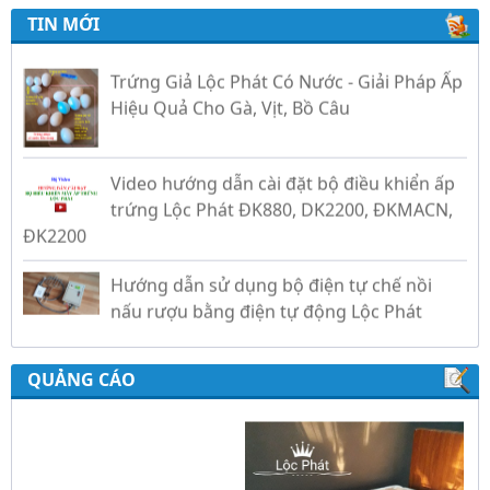
TIN MỚI
Trứng Giả Lộc Phát Có Nước - Giải Pháp Ấp
Hiệu Quả Cho Gà, Vịt, Bồ Câu
Video hướng dẫn cài đặt bộ điều khiển ấp
trứng Lộc Phát ĐK880, DK2200, ĐKMACN,
ĐK2200
Hướng dẫn sử dụng bộ điện tự chế nồi
nấu rượu bằng điện tự động Lộc Phát
Hướng dẫn sử dụng bộ điều khiển ủ sữa
chua công nghiệp Lộc Phát
QUẢNG CÁO
Hướng dẫn sử dụng bộ điều khiển độ ẩm
gold, nhiệt độ và ánh sáng tự động Lộc
Phát