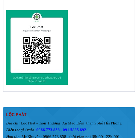
LỘC PHÁT
Địa chỉ:
Lộc Phát - thôn Thượng, Xã Mao Điền, thành phố Hải Phòng
Điện thoại / zalo:
0966.773.858
-
091.5885.692
Hợp tác:
Mr Khuyên: 0966.773.858 - thời gian gọi (8h:00 - 22h:00)