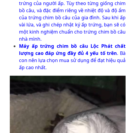
trứng của người ấp. Tùy theo từng giống chim
bồ câu, và đặc điểm riêng về nhiệt độ và độ ẩm
của trứng chim bồ câu của gia đình. Sau khi ấp
vài lứa, và ghi chép nhật ký ấp trứng, bạn sẽ có
một kinh nghiệm chuẩn cho trứng chim bồ câu
nhà mình.
Máy ấp trứng chim bồ câu Lộc Phát chất
lượng cao
đáp ứng đầy đủ 4 yếu tố trên
. Bà
con nên lựa chọn mua sử dụng để đạt hiệu quả
ấp cao nhất.