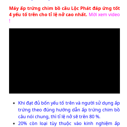
Máy ấp trứng chim bồ câu
Lộc Phát đáp ứng tốt
4 yếu tố trên cho tỉ lệ nở cao nhất.
Mời xem video
!
Khi đạt đủ bốn yếu tố trên và người sử dụng ấp
trứng theo đúng
hướng dẫn ấp trứng chim bồ
câu
nói chung, thì tỉ lệ nở sẽ trên 80 %.
20% còn loại tùy thuộc vào kinh nghiệm ấp