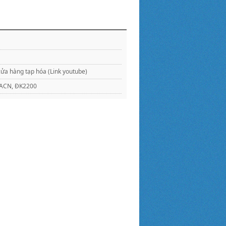
ửa hàng tạp hóa (Link youtube)
KMACN, ĐK2200