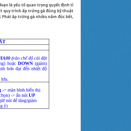
oạn là yếu tố quan trọng quyết định tỉ
ết quy trình ấp trứng gà đúng kỹ thuật
c Phát ấp trứng gà nhiều năm đúc kết,
ÁT
HA00 (
vào chế độ cài đặt
ng)
hoặc
DOWN
(giảm)
nh hơn đạt đến nhiệt độ
 lưu.
g
-> màn hình hiển thị:
chọn) -> ấn nút
UP
giữ nút để tăng/giảm
g ý)