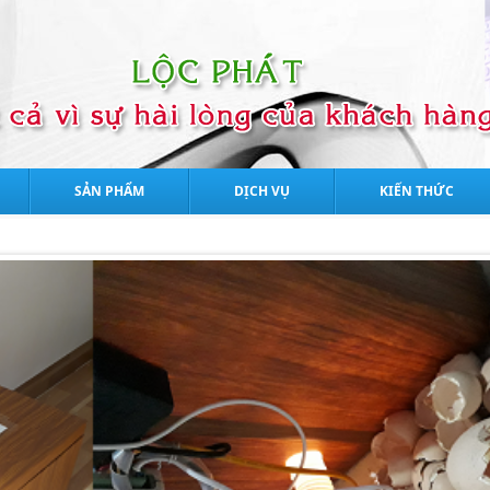
SẢN PHẨM
DỊCH VỤ
KIẾN THỨC