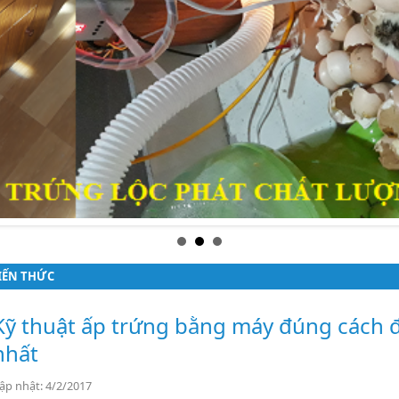
IẾN THỨC
Kỹ thuật ấp trứng bằng máy đúng cách đ
nhất
ập nhật: 4/2/2017