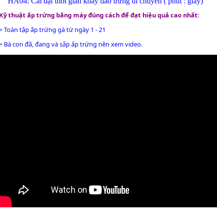
HA04: Cài đặt thời gian khay đảo trứng di chuyển ( phút : giây)
Kỹ thuật ấp trứng bằng máy đúng cách để đạt hiệu quả cao nhất:
> Toàn tập ấp trứng gà từ ngày 1 - 21
> Bà con đã, đang và sắp ấp trứng nên xem video.