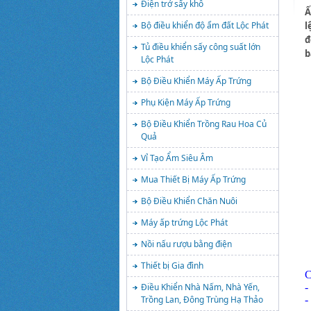
Điện trở sấy khô
Ấ
l
Bộ điều khiển độ ẩm đất Lộc Phát
đ
Tủ điều khiển sấy công suất lớn
b
Lộc Phát
Bộ Điều Khiển Máy Ấp Trứng
Phụ Kiện Máy Ấp Trứng
Bộ Điều Khiển Trồng Rau Hoa Củ
Quả
Vỉ Tạo Ẩm Siêu Âm
Mua Thiết Bị Máy Ấp Trứng
Bộ Điều Khiển Chăn Nuôi
Máy ấp trứng Lộc Phát
Nồi nấu rượu bằng điện
Thiết bị Gia đình
C
-
Điều Khiển Nhà Nấm, Nhà Yến,
-
Trồng Lan, Đông Trùng Hạ Thảo