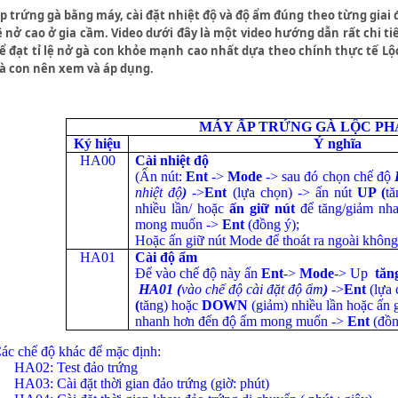
p trứng gà bằng máy, cài đặt nhiệt độ và độ ẩm đúng theo từng giai đ
ệ nở cao ở gia cầm. Video dưới đây là một video hướng dẫn rất chi ti
ể đạt tỉ lệ nở gà con khỏe mạnh cao nhất dựa theo chính thực tế Lộ
à con nên xem và áp dụng.
MÁY ẤP TRỨNG GÀ LỘC PH
Ký hiệu
Ý nghĩa
HA00
Cài nhiệt độ
(Ấn nút:
Ent
->
Mode
-> sau đó chọn chế độ
nhiệt độ
)
->
Ent
(lựa chọn) -> ấn nút
UP (
tă
nhiều lần/ hoặc
ấn giữ nút
để tăng/giảm nha
mong muốn ->
Ent
(đồng ý);
Hoặc ấn giữ nút Mode để thoát ra ngoài không
HA01
Cài độ ẩm
Để vào chế độ này ấn
Ent
->
Mode
-> Up
tăn
HA01 (
vào chế độ cài đặt độ ẩm
)
->
Ent
(lựa 
(
tăng)
hoặc
DOWN
(giảm)
nhiều lần hoặc ấn 
nhanh hơn đến độ ẩm mong muốn ->
Ent
(đồn
ác chế độ khác để mặc định:
HA02: Test đảo trứng
HA03: Cài đặt thời gian đảo trứng (giờ: phút)