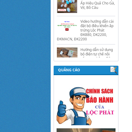
Video hướng dẫn cài
đặt bộ điều khiển ấp
trứng Lộc Phát
ĐK880, DK2200,
ĐKMACN, ĐK2200
Hướng dẫn sử dụng
bộ điện tự chế nồi
nấu rượu bằng điện
tự động Lộc Phát
Hướng dẫn sử dụng
bộ điều khiển ủ sữa
chua công nghiệp
QUẢNG CÁO
Lộc Phát
Hướng dẫn sử dụng
bộ điều khiển độ ẩm
gold, nhiệt độ và ánh
sáng tự động Lộc
Phát