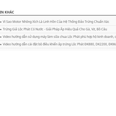
IN KHÁC
Vì Sao Motor Nhông Xích Là Linh Hồn Của Hệ Thống Đảo Trứng Chuẩn Xác
Trứng Giả Lộc Phát Có Nước - Giải Pháp Ấp Hiệu Quả Cho Gà, Vịt, Bồ Câu
Video hướng dẫn sử dụng máy làm sữa chua Lộc Phát phù hợp hộ kinh doanh, c
Video hướng dẫn cài đặt bộ điều khiển ấp trứng Lộc Phát ĐK880, DK2200, Đ