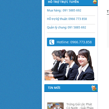
HỖ TRỢ TRỰC TUYẾN
Mua hàng : 091 5885 692
T
Hỗ trợ kỹ thuật: 0966 773 858
Quản lý chung: 091 5885 692
Hotline: 0966.773.858
TIN MỚI
Trứng Giả Lộc Phát
Có Nước - Giải Pháp
Ấp Hiệu Quả Cho Gà,
Vịt, Bồ Câu