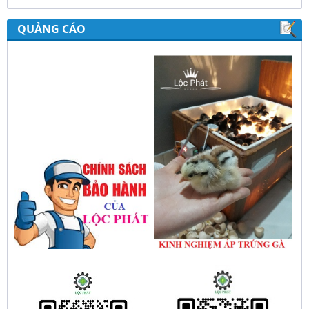
chua công nghiệp Lộc Phát
QUẢNG CÁO
Hướng dẫn sử dụng bộ điều khiển độ ẩm
gold, nhiệt độ và ánh sáng tự động Lộc
Phát