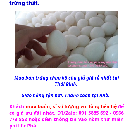
trứng thật.
Mua bán trứng chim bồ câu giả giá rẻ nhất tại
Thái Bình.
Giao hàng tận nơi. Thanh toán tại nhà.
Khách
mua buôn, sỉ số lượng vui lòng liên hệ
để
có giá ưu đãi nhất. ĐT/Zalo: 091 5885 692 - 0966
773 858 hoặc điền thông tin vào
hòm thư miễn
phí Lộc Phát
.