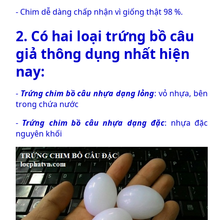
- Chim dễ dàng chấp nhận vì giống thật 98 %.
2. Có hai loại
trứng bồ câu
giả
thông dụng nhất hiện
nay:
-
Trứng chim bồ câu nhựa dạng lỏng
: vỏ nhựa, bên
trong chứa nước
-
Trứng chim bồ câu nhựa dạng đặc
: nhựa đặc
nguyên khối