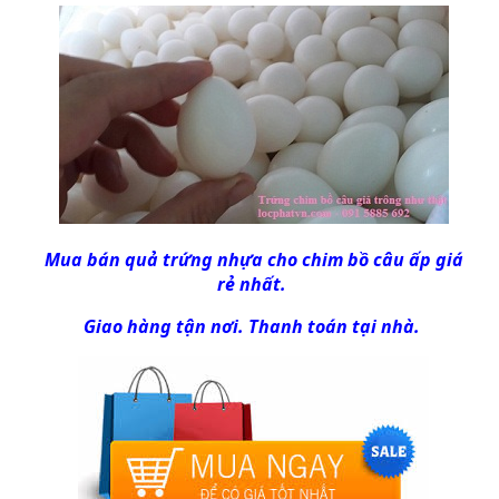
Mua bán
quả trứng nhựa
cho chim bồ câu ấp giá
rẻ nhất.
Giao hàng tận nơi. Thanh toán tại nhà.