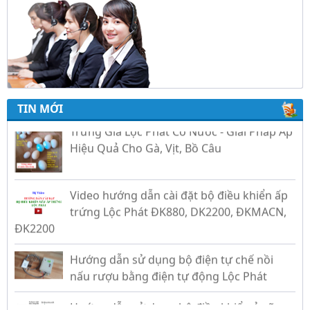
TIN MỚI
Trứng Giả Lộc Phát Có Nước - Giải Pháp Ấp
Hiệu Quả Cho Gà, Vịt, Bồ Câu
Video hướng dẫn cài đặt bộ điều khiển ấp
trứng Lộc Phát ĐK880, DK2200, ĐKMACN,
ĐK2200
Hướng dẫn sử dụng bộ điện tự chế nồi
nấu rượu bằng điện tự động Lộc Phát
Hướng dẫn sử dụng bộ điều khiển ủ sữa
chua công nghiệp Lộc Phát