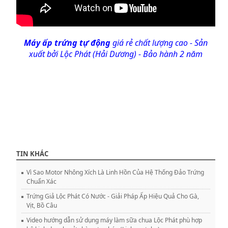
Máy ấp trứng tự động
giá rẻ chất lượng cao - Sản
xuất bởi Lộc Phát (Hải Dương) - Bảo hành 2 năm
TIN KHÁC
Vì Sao Motor Nhông Xích Là Linh Hồn Của Hệ Thống Đảo Trứng
Chuẩn Xác
Trứng Giả Lộc Phát Có Nước - Giải Pháp Ấp Hiệu Quả Cho Gà,
Vịt, Bồ Câu
Video hướng dẫn sử dụng máy làm sữa chua Lộc Phát phù hợp