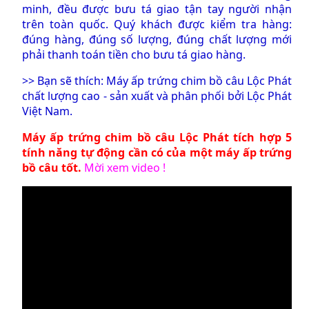
minh, đều được bưu tá giao tận tay người nhận
trên toàn quốc. Quý khách được kiểm tra hàng:
đúng hàng, đúng số lượng, đúng chất lượng mới
phải thanh toán tiền cho bưu tá giao hàng.
>> Bạn sẽ thích:
Máy ấp trứng chim bồ câu Lộc Phát
chất lượng cao - sản xuất và phân phối bởi Lộc Phát
Việt Nam.
Máy ấp trứng chim bồ câu
Lộc Phát tích hợp 5
tính năng tự động cần có của một
máy ấp trứng
bồ câu tốt
.
Mời xem video !