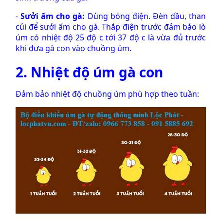
-
Sưởi ấm cho gà:
Dùng bóng điện. Đèn dầu, than
củi để sưởi ấm cho gà. Thắp điện trước đảm bảo lò
úm có nhiệt độ 25 độ c tới 37 độ c là vừa đủ trước
khi đưa gà con vào chuồng úm.
2. Nhiệt độ úm gà con
Đảm bảo nhiệt độ chuồng úm phù hợp theo tuần: