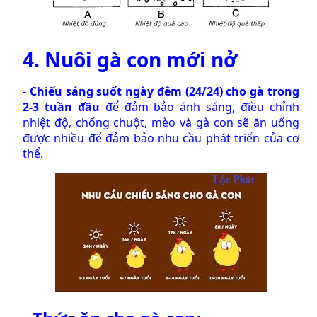
4. Nuôi gà con mới nở
-
Chiếu sáng suốt ngày đêm (24/24) cho gà trong
2-3 tuần đầu
để đảm bảo ánh sáng, điều chỉnh
nhiệt độ, chống chuột, mèo và gà con sẽ ăn uống
được nhiều để đảm bảo nhu cầu phát triển của cơ
thể.