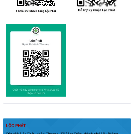
LỘC PHÁT
Địa chỉ:
Lộc Phát - thôn Thượng, Xã Mao Điền, thành phố Hải Phòng