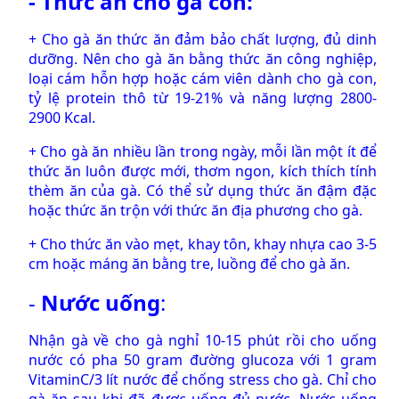
- Thức ăn cho gà con:
+ Cho gà ăn thức ăn đảm bảo chất lượng, đủ dinh
dưỡng. Nên cho gà ăn bằng thức ăn công nghiệp,
loại cám hỗn hợp hoặc cám viên dành cho gà con,
tỷ lệ protein thô từ 19-21% và năng lượng 2800-
2900 Kcal.
+ Cho gà ăn nhiều lần trong ngày, mỗi lần một ít để
thức ăn luôn được mới, thơm ngon, kích thích tính
thèm ăn của gà. Có thể sử dụng thức ăn đậm đặc
hoặc thức ăn trộn với thức ăn địa phương cho gà.
+ Cho thức ăn vào mẹt, khay tôn, khay nhựa cao 3-5
cm hoặc máng ăn bằng tre, luồng để cho gà ăn.
-
Nước uống
:
Nhận gà về cho gà nghỉ 10-15 phút rồi cho uống
nước có pha 50 gram đường glucoza với 1 gram
VitaminC/3 lít nước để chống stress cho gà. Chỉ cho
gà ăn sau khi đã được uống đủ nước. Nước uống