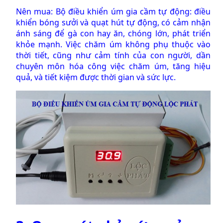
Nên mua:
Bộ điều khiển úm gia cầm tự động: điều
khiển bóng sưởi và quạt hút tự động, có cảm nhận
ánh sáng để gà con hay ăn, chóng lớn, phát triển
khỏe mạnh
. Việc chăm úm không phụ thuộc vào
thời tiết, cũng như cảm tính của con người, dần
chuyên môn hóa công việc chăm úm, tăng hiệu
quả, và tiết kiệm được thời gian và sức lực.