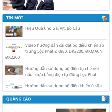
Trứng Giả Lộc Phát Có Nước - Giải Pháp Ấp
TIN MỚI
Hiệu Quả Cho Gà, Vịt, Bồ Câu
Video hướng dẫn cài đặt bộ điều khiển ấp
trứng Lộc Phát ĐK880, DK2200, ĐKMACN,
ĐK2200
Hướng dẫn sử dụng bộ điện tự chế nồi
nấu rượu bằng điện tự động Lộc Phát
Hướng dẫn sử dụng bộ điều khiển ủ sữa
chua công nghiệp Lộc Phát
Hướng dẫn sử dụng bộ điều khiển độ ẩm
QUẢNG CÁO
gold, nhiệt độ và ánh sáng tự động Lộc
Phát