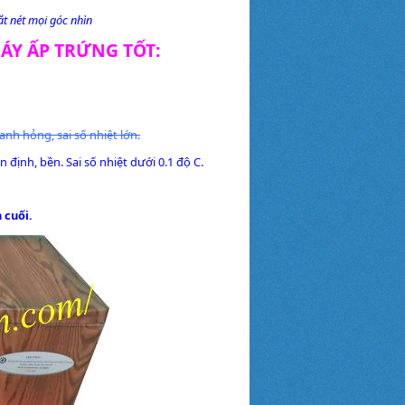
ắt nét mọi góc nhìn
ÁY ẤP TRỨNG TỐT
:
anh hỏng, sai số nhiệt lớn.
 định, bền. Sai số nhiệt dưới 0.1 độ C.
 cuối.