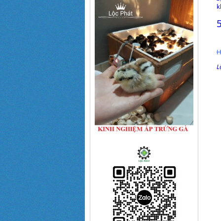
k
H
L