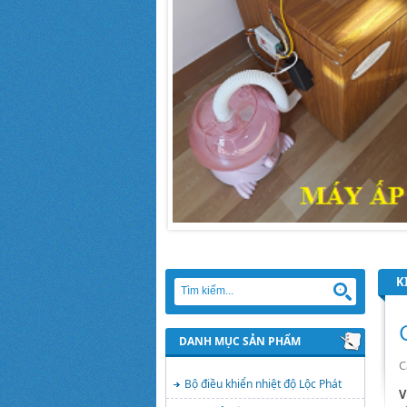
K
DANH MỤC SẢN PHẨM
C
Bộ điều khiển nhiệt độ Lộc Phát
V