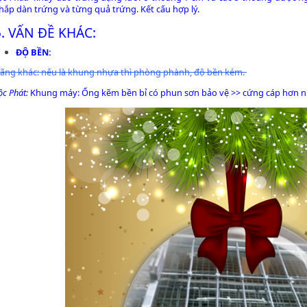
hắp dàn trứng và từng quả trứng.
Kết cấu hợp lý.
5. VẤN ĐỀ KHÁC:
ĐỘ BỀN:
ãng khác: nếu là khung nhựa thì phòng phành, độ bền kém.
ộc Phát:
Khung máy: Ống kẽm bền bỉ có phun sơn bảo vệ >> cứng cáp hơn 