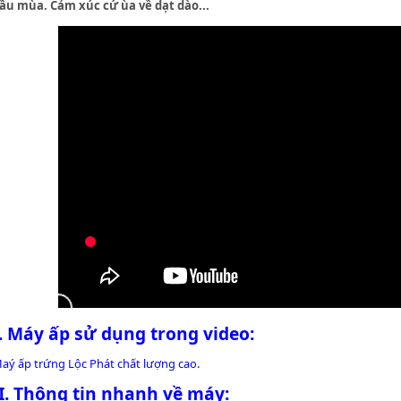
ầu mùa. Cảm xúc cứ ùa về dạt dào...
I. Máy ấp sử dụng trong video:
aý ấp trứng Lộc Phát
chất lượng cao.
II. Thông tin nhanh về máy: