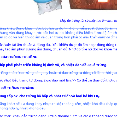
Máy ấp trứng tốt có máy tạo ẩm kèm t
ãng khác: Dùng khay nước bốc hơi tự do >> không kiểm soát được độ ẩm. m
hưng vẫn dùng khay nước bốc hơi tự do, không điều khiển được độ ẩm c
ần có đo và hiển thị độ ẩm và quan trọng hơn phải có
điều khiển được độ ẩm
ộc Phát:
Độ ẩm chuẩn & đúng đủ. Đ
iều khiển được độ ẩm hoạt động đúng t
áy tạo ẩm phun sương ẩm đúng, chuẩn đủ. Nhờ đó tỉ lệ nở dóc vỏ khỏe mạ
. ĐẢO TRỨNG TỰ ĐỘNG
iúp phôi phát triển không bị dính vỏ, và nhiệt dàn đều quả trứng.
 Hãng khác: Đảo trứng bằng tay hoặc có đảo trứng tự động cố định thời gia
ộc Phát:
Đảo trứng tự động: 2 giờ đảo một lần. >> Có thể cài thay đổi thời gi
. ĐỘ THÔNG THOÁNG
ung cấp oxi cho trứng hô hấp và phát triển và loại bỏ khí C0
2.
ãng khác: nếu là dạng khay nhựa thì độ thoáng kém, nhiệt khó đều khắp q
hông hợp lý, nhiệt không đều.
ộc Phát:
khay đảo trứng dạng lưới ô thoáng 1 cm và các ô thoáng được ngh