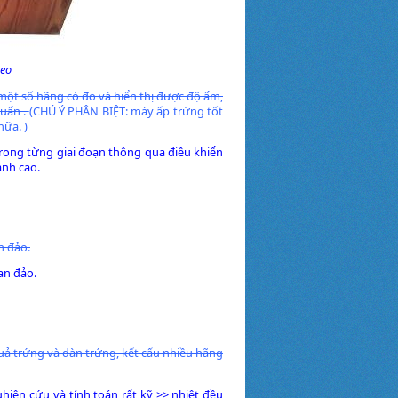
heo
ột số hãng có đo và hiển thị được độ ẩm,
huẩn .
(CHÚ Ý PHÂN BIỆT: máy ấp trứng tốt
nữa. )
rong từng giai đoạn thông qua điều khiển
nh cao.
n đảo.
an đảo.
uả trứng và dàn trứng, kết cấu nhiều hãng
iên cứu và tính toán rất kỹ >> nhiệt đều