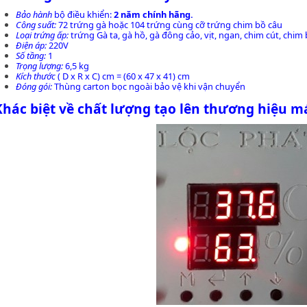
Bảo hành
bộ điều khiển:
2 năm chính hãng.
Công suất:
72 trứng gà hoặc 104 trứng cùng cỡ trứng chim bồ câu
Loại trứng ấp:
trứng Gà ta, gà hồ, gà đông cảo, vịt, ngan, chim cút, chim b
Điện áp:
220V
Số tầng:
1
Trọng lượng:
6,5 kg
Kích thước
( D x R x C) cm
=
(60 x 47 x 41) cm
Đóng gói:
Thùng carton bọc ngoài bảo vệ khi vận chuyển
Khác biệt về chất lượng tạo lên thương hiệu
má