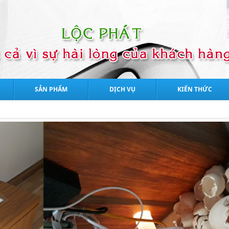
SẢN PHẨM
DỊCH VỤ
KIẾN THỨC