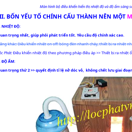
Màn hình bộ điều khiển hiển thị nhiệt độ và độ ẩm sáng s
III. BỐN YẾU TỐ CHÍNH CẤU THÀNH NÊN MỘT
M
. NHIỆT ĐỘ:
uan trọng nhất, giúp phôi phát triển tốt. Yêu cầu độ chính xác cao.
ãng khác: Điều khiển nhiệt on off: bóng đèn nhanh cháy, thiết bị ra nhiệt nh
ộc Phát:
Điều khiển nhiệt độ theo phương pháp điều áp >> Thiết bị ra nhiệt ổn
. ĐỘ ẨM:
uan trọng thứ 2 >> quyết định tỉ lệ nở dóc vỏ, không chết lưu giai đoạn