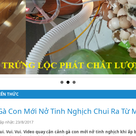
IẾN THỨC
Gà Con Mới Nở Tinh Nghịch Chui Ra Từ 
ập nhật: 23/8/2017
ui. Vui. Vui. Video quay cận cảnh gà con mới nở tinh nghịch khi ấp