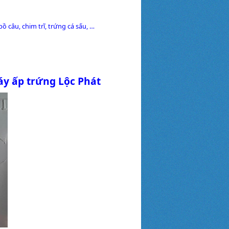
ồ câu, chim trĩ, trứng cá sấu, …
y ấp trứng Lộc Phát