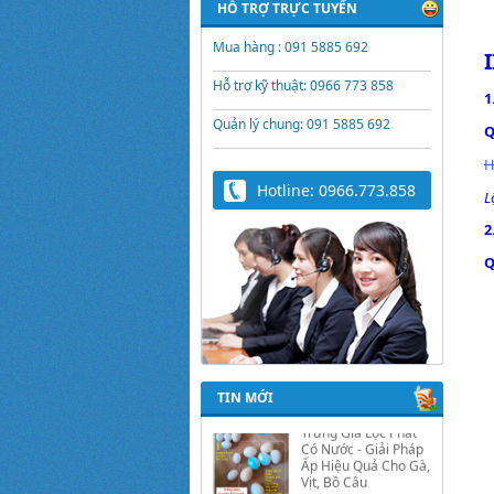
HỖ TRỢ TRỰC TUYẾN
Mua hàng : 091 5885 692
Hỗ trợ kỹ thuật: 0966 773 858
1
Quản lý chung: 091 5885 692
Q
H
Hotline: 0966.773.858
L
2
Q
Trứng Giả Lộc Phát
Có Nước - Giải Pháp
Ấp Hiệu Quả Cho Gà,
TIN MỚI
Vịt, Bồ Câu
Video hướng dẫn cài
đặt bộ điều khiển ấp