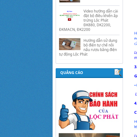
trứng Lộc Phát
ĐK880, DK2200,
ĐKMACN, ĐK2200
Hướng dẫn sử dụng
bộ điện tự chế nồi
nấu rượu bằng điện
H
tự động Lộc Phát
n
c
Hướng dẫn sử dụng
bộ điều khiển ủ sữa
L
chua công nghiệp
m
Lộc Phát
3
Hướng dẫn sử dụng
QUẢNG CÁO
bộ điều khiển độ ẩm
G
gold, nhiệt độ và ánh
sáng tự động Lộc
-
Phát
L
4
C
H
k
L