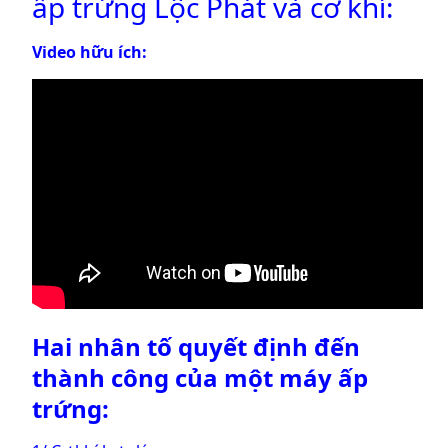
ấp trứng Lộc Phát và cơ khí:
Video hữu ích:
Hai nhân tố quyết định đến
thành công của một máy ấp
trứng: