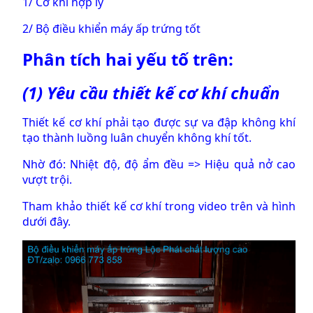
1/ Cơ khí hợp lý
2/ Bộ điều khiển máy ấp trứng tốt
Phân tích hai yếu tố trên:
(1) Yêu cầu thiết kế cơ khí chuẩn
Thiết kế cơ khí phải tạo được sự va đập không khí
tạo thành luồng luân chuyển không khí tốt.
Nhờ đó: Nhiệt độ, độ ẩm đều => Hiệu quả nở cao
vượt trội.
Tham khảo thiết kế cơ khí trong video trên và hình
dưới đây.