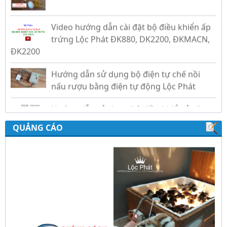
Video hướng dẫn cài đặt bộ điều khiển ấp
trứng Lộc Phát ĐK880, DK2200, ĐKMACN,
ĐK2200
Hướng dẫn sử dụng bộ điện tự chế nồi
nấu rượu bằng điện tự động Lộc Phát
Hướng dẫn sử dụng bộ điều khiển ủ sữa
chua công nghiệp Lộc Phát
QUẢNG CÁO
Hướng dẫn sử dụng bộ điều khiển độ ẩm
gold, nhiệt độ và ánh sáng tự động Lộc
Phát