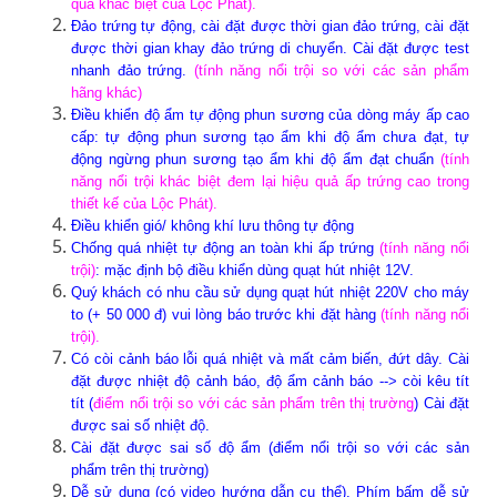
quả khác biệt của Lộc Phát).
Đảo trứng tự động, cài đặt được thời gian đảo trứng, cài đặt
được thời gian khay đảo trứng di chuyển. Cài đặt được test
nhanh đảo trứng.
(tính năng nổi trội so với các sản phẩm
hãng khác)
Điều khiển độ ẩm tự động phun sương của dòng máy ấp cao
cấp: tự động phun sương tạo ẩm khi độ ẩm chưa đạt, tự
động ngừng phun sương tạo ẩm khi độ ẩm đạt chuẩn
(tính
năng nổi trội khác biệt đem lại hiệu quả ấp trứng cao trong
thiết kế của Lộc Phát).
Điều khiển gió/ không khí lưu thông tự động
Chống quá nhiệt tự động an toàn khi ấp trứng
(tính năng nổi
trội)
: mặc định bộ điều khiển dùng quạt hút nhiệt 12V.
Quý khách có nhu cầu sử dụng quạt hút nhiệt 220V cho máy
to (+ 50 000 đ) vui lòng báo trước khi đặt hàng
(tính năng nổi
trội).
Có còi cảnh báo lỗi quá nhiệt và mất cảm biến, đứt dây. Cài
đặt được nhiệt độ cảnh báo, độ ẩm cảnh báo --> còi kêu tít
tít (
điểm nổi trội so với các sản phẩm trên thị trường
) Cài đặt
được sai số nhiệt độ.
Cài đặt được sai số độ ẩm (điểm nổi trội so với các sản
phẩm trên thị trường)
Dễ sử dụng (có video hướng dẫn cụ thể). Phím bấm dễ sử