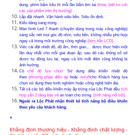
dụng, phím bấm kêu tít mỗi lần bấm êm tai
(khác biệt so với
các sản phẩm trên thị trường)
Lắp đặt nhanh. Vận hành siêu bền. Siêu ổn định.
Kiểu dáng sang trọng.
Màn hình Led 7 thanh (chuyên dùng trong máy công nghiệp)
sáng sắc nét mọi góc độ nhìn, siêu bền, không nhiễu phù hợp
ngay cả trong môi trường công nghiệp
(hơn hẳn LCD).
Việc cài đặt nhiệt độ, độ ẩm, thời gian,... được thực hiện một
lần duy nhất cho mỗi giai đoạn ấp, sau đó các thông số sẽ
được tự động lưu lại, ngay cả khi mất điện cũng không bị
ảnh hưởng.
Có
chế độ lựa chọn
: Sử dụng điều khiển nhiệt độ
theo
phương pháp điều áp
hoặc
on/off
cho Khách hàng lựa
chọn sử dụng theo kinh nghiệm hoặc công nghệ hiện đại.
Tất cả các bộ điều khiển máy ấp trứng của Lộc Phát đều
tích
hợp sẵn 2 tầng bảo vệ
an toàn cho trứng.
(tính năng nổi trội).
Ngoài ra Lộc Phát nhận thiết kế tính năng bộ điều khiển
theo yêu cầu khách hàng.
*
Khẳng định thương hiệu - Khẳng định chất lượng -