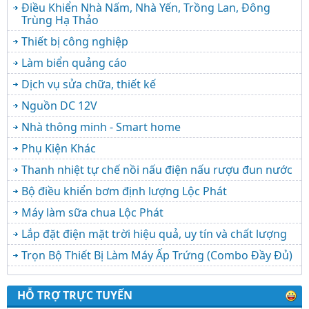
Điều Khiển Nhà Nấm, Nhà Yến, Trồng Lan, Đông
Trùng Hạ Thảo
Thiết bị công nghiệp
Làm biển quảng cáo
Dịch vụ sửa chữa, thiết kế
Nguồn DC 12V
Nhà thông minh - Smart home
Phụ Kiện Khác
Thanh nhiệt tự chế nồi nấu điện nấu rượu đun nước
Bộ điều khiển bơm định lượng Lộc Phát
Máy làm sữa chua Lộc Phát
Lắp đặt điện mặt trời hiệu quả, uy tín và chất lượng
Trọn Bộ Thiết Bị Làm Máy Ấp Trứng (Combo Đầy Đủ)
HỖ TRỢ TRỰC TUYẾN