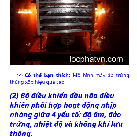
>>
Có thể bạn thích:
Mô hình máy ấp trứng
thùng xốp hiệu quả cao
(2) Bộ điều khiển đầu não điều
khiển phối hợp hoạt động nhịp
nhàng giữa 4 yếu tố: độ ẩm, đảo
trứng, nhiệt độ và không khí lưu
thông.