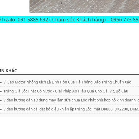
T/zalo: 091 5885 692 ( Chăm sóc Khách hàng) – 0966 773 858
IN KHÁC
Vì Sao Motor Nhông Xích Là Linh Hồn Của Hệ Thống Đảo Trứng Chuẩn Xác
Trứng Giả Lộc Phát Có Nước - Giải Pháp Ấp Hiệu Quả Cho Gà, Vịt, Bồ Câu
Video hướng dẫn sử dụng máy làm sữa chua Lộc Phát phù hợp hộ kinh doanh, c
Video hướng dẫn cài đặt bộ điều khiển ấp trứng Lộc Phát ĐK880, DK2200, Đ