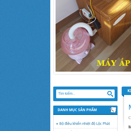
K
DANH MỤC SẢN PHẨM
C
Bộ điều khiển nhiệt độ Lộc Phát
M