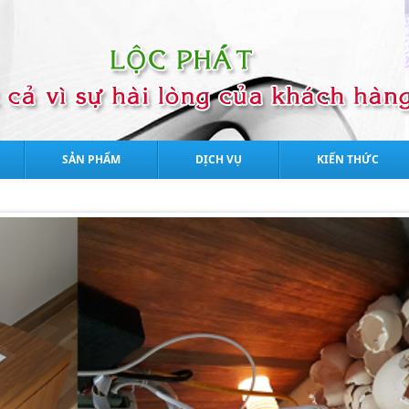
SẢN PHẨM
DỊCH VỤ
KIẾN THỨC