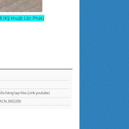
 (Kỹ thuật Lộc Phát)
ửa hàng tạp hóa (Link youtube)
KMACN, ĐK2200