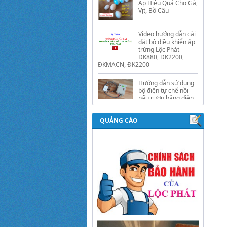
Video hướng dẫn cài
đặt bộ điều khiển ấp
trứng Lộc Phát
ĐK880, DK2200,
ĐKMACN, ĐK2200
Hướng dẫn sử dụng
bộ điện tự chế nồi
nấu rượu bằng điện
tự động Lộc Phát
Hướng dẫn sử dụng
bộ điều khiển ủ sữa
chua công nghiệp
QUẢNG CÁO
Lộc Phát
Hướng dẫn sử dụng
bộ điều khiển độ ẩm
gold, nhiệt độ và ánh
sáng tự động Lộc
Phát