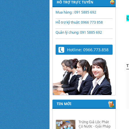
HỖ TRỢ TRỰC TUYẾN
Mua hàng : 091 5885 692
Đ
Hỗ trợ kỹ thuật: 0966 773 858
Quản lý chung: 091 5885 692
Hotline: 0966.773.858
T
TIN MỚI
Trứng Giả Lộc Phát
Có Nước - Giải Pháp
Ấp Hiệu Quả Cho Gà,
Vịt, Bồ Câu