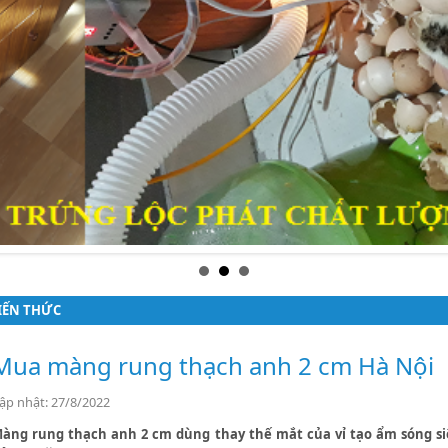
IẾN THỨC
Mua màng rung thạch anh 2 cm Hà Nội
ập nhật: 27/8/2022
àng rung thạch anh 2 cm dùng thay thế mắt của vỉ tạo ẩm sóng siê