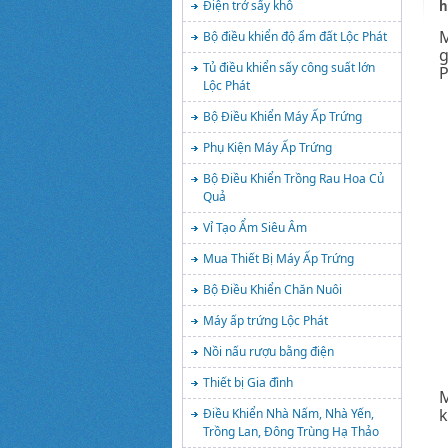
h
Điện trở sấy khô
M
Bộ điều khiển độ ẩm đất Lộc Phát
g
Tủ điều khiển sấy công suất lớn
P
Lộc Phát
Bộ Điều Khiển Máy Ấp Trứng
Phụ Kiện Máy Ấp Trứng
Bộ Điều Khiển Trồng Rau Hoa Củ
Quả
Vỉ Tạo Ẩm Siêu Âm
Mua Thiết Bị Máy Ấp Trứng
Bộ Điều Khiển Chăn Nuôi
Máy ấp trứng Lộc Phát
Nồi nấu rượu bằng điện
Thiết bị Gia đình
k
Điều Khiển Nhà Nấm, Nhà Yến,
Trồng Lan, Đông Trùng Hạ Thảo