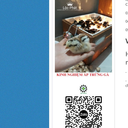
C
0
0
0
-
-
c