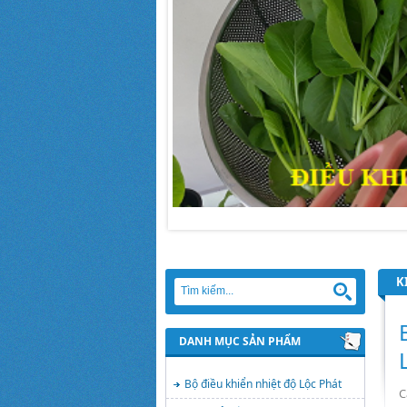
K
DANH MỤC SẢN PHẨM
Bộ điều khiển nhiệt độ Lộc Phát
C