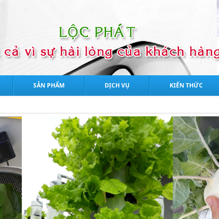
SẢN PHẨM
DỊCH VỤ
KIẾN THỨC