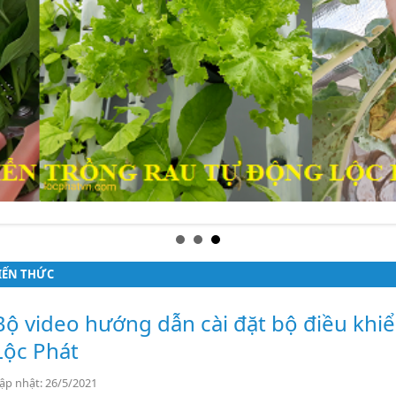
IẾN THỨC
Bộ video hướng dẫn cài đặt bộ điều khi
Lộc Phát
ập nhật: 26/5/2021