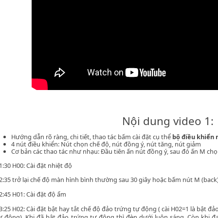
Nội dung video 1:
Hướng dẫn rõ ràng, chi tiết, thao tác bấm cài đặt cụ thể
bộ điều khiển 
4 nút điều khiển: Nút chọn chế độ, nút đồng ý, nút tăng, nút giảm
Cơ bản các thao tác như nhạu: Đầu tiên ấn nút đồng ý, sau đó ấn M chọ
1:30 H00: Cài đặt nhiệt độ
2:35 trở lại chế độ màn hình bình thường sau 30 giây hoặc bấm nút M (back) 
2:45 H01: Cài đặt độ ẩm
3:25 H02: Cài đặt bật hay tắt chế độ đảo trứng tự động ( cài H02=1 là bật đả
ự động). Khi đã bật đảo trứng tự động thì đèn dưới luôn sáng. Còn khi đ