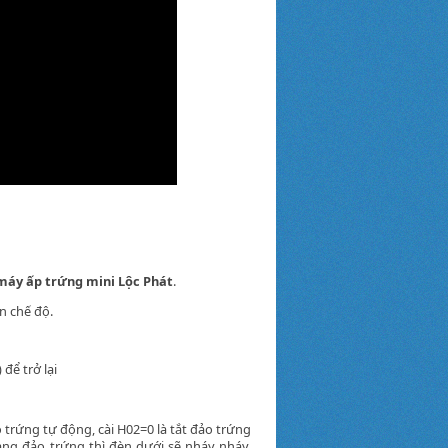
máy ấp trứng mini Lộc Phát
.
n chế độ.
để trở lại
o trứng tự động, cài H02=0 là tắt đảo trứng
ang đảo trứng thì đèn dưới sẽ nháy nháy.