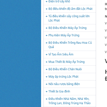
Điện trở sấy khô
H
t
Bộ điều khiển độ ẩm đất Lộc Phát
N
Tủ điều khiển sấy công suất lớn
Lộc Phát
V
Bộ Điều Khiển Máy Ấp Trứng
V
Phụ Kiện Máy Ấp Trứng
V
Bộ Điều Khiển Trồng Rau Hoa Củ
V
Quả
V
Vỉ Tạo Ẩm Siêu Âm
Mua Thiết Bị Máy Ấp Trứng
Bộ Điều Khiển Chăn Nuôi
Máy ấp trứng Lộc Phát
Nồi nấu rượu bằng điện
Thiết bị Gia đình
Điều Khiển Nhà Nấm, Nhà Yến,
Trồng Lan, Đông Trùng Hạ Thảo