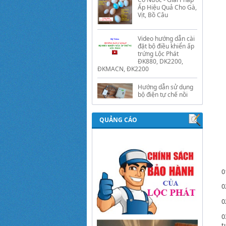
Video hướng dẫn cài
đặt bộ điều khiển ấp
trứng Lộc Phát
ĐK880, DK2200,
ĐKMACN, ĐK2200
Hướng dẫn sử dụng
bộ điện tự chế nồi
nấu rượu bằng điện
tự động Lộc Phát
Hướng dẫn sử dụng
bộ điều khiển ủ sữa
chua công nghiệp
QUẢNG CÁO
Lộc Phát
Hướng dẫn sử dụng
bộ điều khiển độ ẩm
gold, nhiệt độ và ánh
sáng tự động Lộc
0
Phát
0
0
0
t