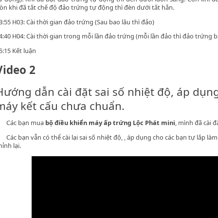
òn khi đã tắt chế độ đảo trứng tự động thì đèn dưới tắt hẳn.
3:55 H03: Cài thời gian đảo trứng (Sau bao lâu thì đảo)
4:40 H04: Cài thời gian trong mỗi lần đảo trứng (mỗi lần đảo thì đảo trứng b
5:15 Kết luận
Video 2
Hướng dẫn cài đặt sai số nhiệt độ, áp dụn
máy kết cấu chưa chuẩn.
Các bạn mua
bộ điều khiển máy ấp trứng Lộc Phát mini
, mình đã cài đặ
Các bạn vẫn có thể cài lại sai số nhiệt độ, , áp dụng cho các bạn tự lắp
hỉnh lại.