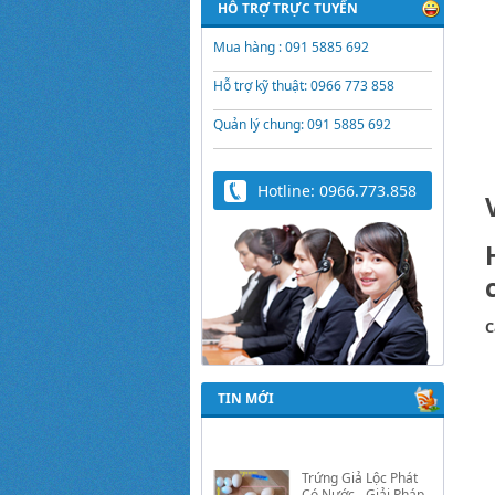
HỖ TRỢ TRỰC TUYẾN
Mua hàng : 091 5885 692
Hỗ trợ kỹ thuật: 0966 773 858
Quản lý chung: 091 5885 692
Hotline: 0966.773.858
C
TIN MỚI
Trứng Giả Lộc Phát
Có Nước - Giải Pháp
Ấp Hiệu Quả Cho Gà,
Vịt, Bồ Câu