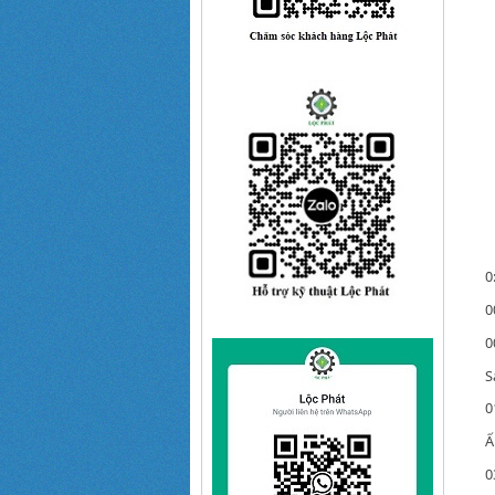
0
0
0
S
0
Ấ
0