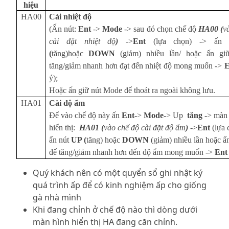
hiệu
HA00
Cài nhiệt độ
(Ấn nút:
Ent
->
Mode
-> sau đó chọn chế độ
HA00 (
v
cài đặt nhiệt độ
)
->
Ent
(lựa chọn) -> ấn
(
tăng)hoặc
DOWN
(giảm)
nhiều lần/ hoặc ấn gi
tăng/giảm nhanh hơn đạt đến nhiệt độ mong muốn ->
ý);
Hoặc ấn giữ nút Mode để thoát ra ngoài không lưu.
HA01
Cài độ ẩm
Để vào chế độ này ấn
Ent
->
Mode
-> Up
tăng
-> màn 
hiển thị:
HA01 (
vào chế độ cài đặt độ ẩm
)
->
Ent
(lựa 
ấn nút
UP (
tăng)
hoặc
DOWN
(giảm)
nhiều lần hoặc ấ
để tăng/giảm nhanh hơn đến độ ẩm mong muốn ->
En
Quý khách nên có một quyển sổ ghi nhật ký
quá trình ấp để có kinh nghiệm ấp cho giống
gà nhà mình
Khi đang chỉnh ở chế độ nào thì dòng dưới
màn hình hiển thị HA đang căn chỉnh.