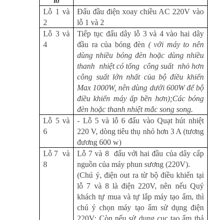
lỗ
Lỗ 1 và
Đấu đầu điện xoay chiều AC 220V vào
2
lỗ 1 và 2
Lỗ 3 và
Tiếp tục đấu dây lỗ 3 và 4 vào hai dây
4
đầu ra của bóng đèn
( với máy to nên
dùng nhiều bóng đèn hoặc dùng nhiều
thanh
nhiệt có tổng
công suất
nhỏ hơn
công suất lớn nhất của bộ điều khiển
Max 1000W, nên dùng dưới 600W để bộ
điều khiển máy ấp bền hơn);Các bóng
đèn hoặc thanh nhiệt mắc song song.
Lỗ 5 và
- Lỗ 5 và lỗ 6 đấu vào Quạt hút nhiệt
6
220 V, dòng tiêu thụ nhỏ hơn 3 A (tương
đương 600 w)
Lỗ 7
và
Lỗ 7 và 8
đấu với hai đầu của dây cấp
8
nguồn của máy phun sương (220V).
(Chú ý, điện out ra từ bộ điều khiển tại
lỗ 7 và 8 là điện 220V, nên nếu Quý
khách tự mua và tự lắp máy tạo ẩm, thì
chú ý chọn máy tạo ẩm sử dụng điện
220V; Còn nếu sử dụng cục tạo ẩm thả