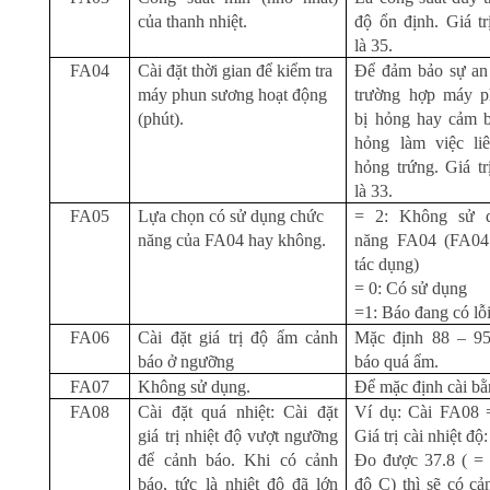
của thanh nhiệt.
độ ổn định. Giá t
là 35.
FA04
Cài đặt thời gian để kiểm tra
Để đảm bảo sự an 
máy phun sương hoạt động
trường hợp máy p
(phút).
bị hỏng hay cảm 
hỏng làm việc li
hỏng trứng. Giá t
là 33.
FA05
Lựa chọn có sử dụng chức
= 2: Không sử 
năng của FA04 hay không.
năng FA04 (FA04
tác dụng)
= 0: Có sử dụng
=1: Báo đang có lỗ
FA06
Cài đặt giá trị độ ẩm cảnh
Mặc định 88 – 95
báo ở ngưỡng
báo quá ẩm.
FA07
Không sử dụng.
Để mặc định cài bằ
FA08
Cài đặt quá nhiệt: Cài đặt
Ví dụ: Cài FA08 
giá trị nhiệt độ vượt ngưỡng
Giá trị cài nhiệt độ
để cảnh báo. Khi có cảnh
Đo được 37.8 ( = 
báo, tức là nhiệt độ đã lớn
độ C) thì sẽ có c