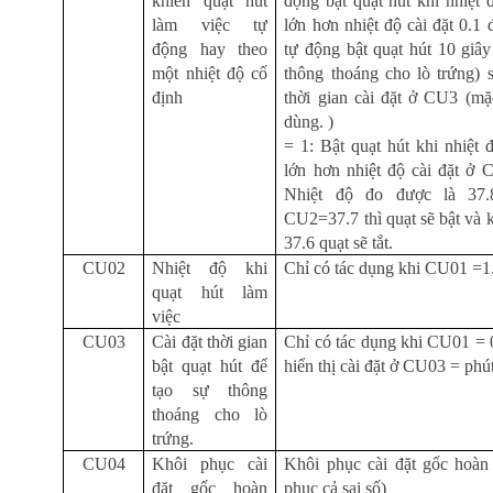
khiển quạt hút
động bật quạt hút khi nhiệt
làm việc tự
lớn hơn nhiệt độ cài đặt 0.1 
động hay theo
tự động bật quạt hút 10 giây
một nhiệt độ cố
thông thoáng cho lò trứng) 
định
thời gian cài đặt ở CU3 (mặ
dùng. )
= 1: Bật quạt hút khi nhiệt
lớn hơn nhiệt độ cài đặt ở 
Nhiệt độ đo được là 37.8
CU2=37.7 thì quạt sẽ bật và k
37.6 quạt sẽ tắt.
CU02
Nhiệt độ khi
Chỉ có tác dụng khi CU01 =1
quạt hút làm
việc
CU03
Cài đặt thời gian
Chỉ có tác dụng khi CU01 = 0
bật quạt hút để
hiển thị cài đặt ở CU03 = phút
tạo sự thông
thoáng cho lò
trứng.
CU04
Khôi phục cài
Khôi phục cài đặt gốc hoàn 
đặt gốc hoàn
phục cả sai số)