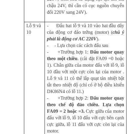
chậu 24V, thì cần có cục nguồn chuyển
đổi 220V sang 24V).
Lỗ 9 và
-
Đấu hai lỗ 9 và 10 vào hai đầu dây
10
của động cơ đảo trứng (motor) (
chú ý
phải là động cơ AC 220V
).
-
- Lựa chọn các cách đấu sau
-
+Trường hợp 1:
Đấu motor quay
theo một chiều
. (cài đặt FA09 =0 hoặc
1). Chân giữa của motor đấu với lỗ 9, lỗ
10 đầu với một cực còn lại của motor .
Lỗ 9 và 11 có thể lắp quạt tản nhiệt bật
tắt theo nhiệt độ (chỉ có ở bộ điều khiển
DK86N4 có lỗ 11.)
-
+Trường hợp 2:
Đấu motor quay
theo chế độ đảo chiều. Lựa chọn
FA09 = 2 hoặc =3.
Cực giữa của motor
đấu với lỗ 9, lỗ 10 đấu với cực bên cạnh
cực giữa, lỗ 11 đấu với cực còn lại của
motor.