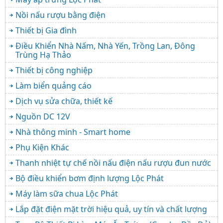
Nồi nấu rượu bằng điện
Thiết bị Gia đình
Điều Khiển Nhà Nấm, Nhà Yến, Trồng Lan, Đông
Trùng Hạ Thảo
Thiết bị công nghiệp
Làm biển quảng cáo
Dịch vụ sửa chữa, thiết kế
Nguồn DC 12V
Nhà thông minh - Smart home
Phụ Kiện Khác
Thanh nhiệt tự chế nồi nấu điện nấu rượu đun nước
Bộ điều khiển bơm định lượng Lộc Phát
Máy làm sữa chua Lộc Phát
Lắp đặt điện mặt trời hiệu quả, uy tín và chất lượng