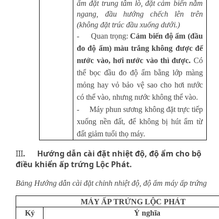
ẩm đặt trung tâm lò, đặt cảm biến nằm
ngang, đầu hướng chếch lên trên
(không đặt trúc đầu xuống dưới.)
-
Quan trọng:
Cảm biến độ ẩm (đầu
đo độ ẩm) màu trắng
không được để
nước vào, hơi nước vào thì được.
Có
thể bọc đầu đo độ ẩm bằng lớp màng
mỏng hay vỏ bảo vệ sao cho hơi nước
có thể vào, nhưng nước không thể vào.
-
Máy phun sương không đặt trực tiếp
xuống nền đất, để không bị hút ẩm từ
đất giảm tuổi thọ máy.
III
. Hướng dẫn cài đặt nhiệt độ, độ ẩm cho bộ
điều khiển ấp trứng Lộc Phát.
Bảng Hướng dẫn cài đặt chỉnh nhiệt độ, độ ẩm máy ấp trứng
MÁY ẤP TRỨNG LỘC PHÁT
Ký
Ý nghĩa