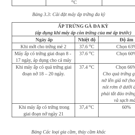
o
C
Bảng 3.3: Cài đặt máy ấp trứng đa kỳ
ẤP TRỨNG GÀ ĐA KỲ
(áp dụng khi máy ấp còn trứng của mẻ ấp trước)
Ngày ấp
Nhiệt độ
Độ ẩm
o
Khi mới cho trứng mẻ 2
Chọn 63
37.6
C
o
Máy ấp có trứng giai đoạn 8 -
Chọn 60
37.6
C
17 ngày, áp dụng cho cả máy
o
Khi máy ấp có quả trứng giai
Chọn 66%
37.4
C
đoạn nở 18 – 20 ngày.
Cho quả trứng g
nở lên giá nở (ho
nót rơm ở dưới 
phải tắt đảo trứn
và sạch má
o
Khi máy ấp có trứng trong
60%
37,4
C
giai đoạn nở ngày 21
Bảng Các loại gia cầm, thủy cầm khác