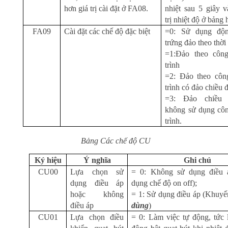
hơn giá trị cài đặt ở FA08.
nhiệt sau 5 giây 
trị nhiệt độ ở bảng h
FA09
Cài đặt các chế độ đặc biệt
=0: Sử dụng độ
trứng đảo theo thời
=1:Đảo theo công
trình
=2: Đảo theo côn
trình có đảo chiều 
=3: Đảo chiều 
không sử dụng côn
trình.
Bảng Các chế độ CU
Ký hiệu
Ý nghĩa
Ghi chú
CU00
Lựa chọn sử
= 0: Không sử dụng điều 
dụng điều áp
dụng chế độ on off);
hoặc không
= 1: Sử dụng điều áp (Khuyế
điều áp
dùng
)
CU01
Lựa chọn điều
= 0: Làm việc tự động, tức 