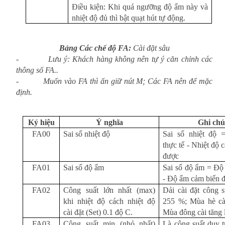
Điều kiện: Khi quá ngưỡng độ ẩm này và
nhiệt độ đủ thì bật quạt hút tự động.
Bảng Các chế độ FA:
Cài đặt sâu
- Lưu ý: Khách hàng không nên tự ý căn chỉnh các
thông số FA..
- Muốn vào FA thì ấn giữ nút M; Các FA nên để mặc
định.
Ký hiệu
Ý nghĩa
Ghi chú
FA00
Sai số nhiệt độ
Sai số nhiệt độ 
thực tế - Nhiệt độ 
được
FA01
Sai số độ ẩm
Sai số độ ẩm = Độ
- Độ ẩm cảm biến 
FA02
Công suất lớn nhất (max)
Dải cài đặt công 
khi nhiệt độ cách nhiệt độ
255 %; Mùa hè cà
cài đặt (Set) 0.1 độ C.
Mùa đông cài tăng 
FA03
Công suất min (nhỏ nhất)
Là công suất duy tr