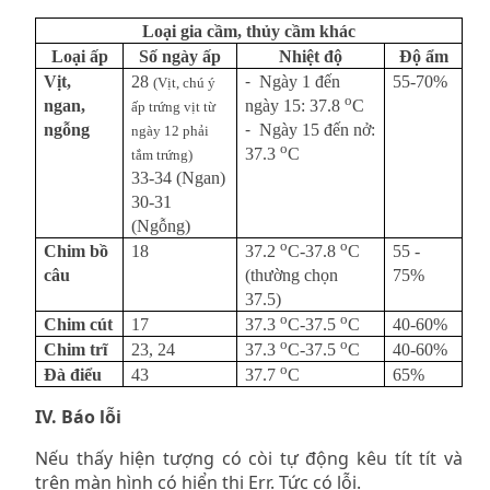
Loại gia cầm, thủy cầm khác
Loại ấp
Số ngày ấp
Nhiệt độ
Độ ẩm
-
Vịt,
28
Ngày 1 đến
55-70%
(Vịt, chú ý
o
ngan,
ngày 15: 37.8
C
ấp trứng vịt từ
-
ngỗng
Ngày 15 đến nở:
ngày 12 phải
o
37.3
C
tắm trứng)
33-34 (Ngan)
30-31
(Ngỗng)
o
o
Chim bồ
18
55 -
37.2
C-37.8
C
câu
75%
(thường chọn
37.5)
o
o
Chim cút
17
40-60%
37.3
C-37.5
C
o
o
Chim trĩ
23, 24
40-60%
37.3
C-37.5
C
o
Đà điểu
43
65%
37.7
C
IV. Báo lỗi
Nếu thấy hiện tượng có còi tự động kêu tít tít và
trên màn hình có hiển thị Err. Tức có lỗi.