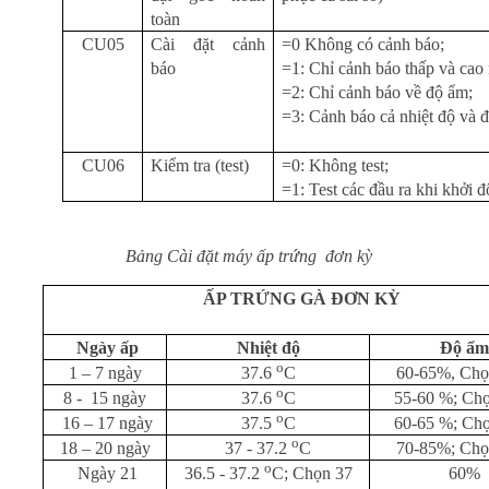
toàn
CU05
Cài đặt cảnh
=0 Không có cảnh báo;
báo
=1: Chỉ cảnh báo thấp và cao 
=2: Chỉ cảnh báo về độ ẩm;
=3: Cảnh báo cả nhiệt độ và 
CU06
Kiểm tra (test)
=0: Không test;
=1: Test các đầu ra khi khởi 
Bảng Cài đặt máy ấp trứng đơn kỳ
ẤP TRỨNG GÀ ĐƠN KỲ
Ngày ấp
Nhiệt độ
Độ ẩ
o
1 – 7 ngày
60-65%, Ch
37.6
C
o
8 -
15 ngày
55-60 %; Ch
37.6
C
o
16 – 17 ngày
60-65 %; Ch
37.5
C
o
18 – 20 ngày
70-85%; Ch
37 - 37.2
C
o
Ngày 21
60%
36.5 - 37.2
C; Chọn 37