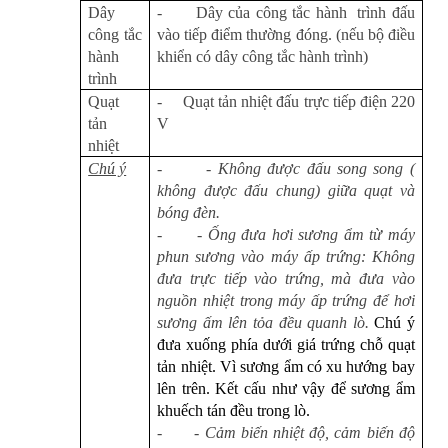
Dây
-
Dây của công tắc hành
trình đấu
công tắc
vào tiếp điểm thường đóng. (nếu bộ điều
hành
khiển có dây công tắc hành trình)
trình
Quạt
-
Quạt tản nhiệt đấu trực tiếp điện 220
tản
V
nhiệt
Chú ý
-
- Không được đấu song song (
không được đấu chung) giữa quạt và
bóng đèn.
-
- Ống đưa hơi sương ẩm từ máy
phun sương vào máy ấp trứng: Không
đưa trực tiếp vào trứng, mà đưa vào
nguồn nhiệt trong máy ấp trứng để hơi
sương ấm lên tỏa đều quanh lò.
Chú ý
đưa xuống phía dưới giá trứng chỗ quạt
tản nhiệt. Vì sương ẩm có xu hướng bay
lên trên. Kết cấu như vậy để sương ẩm
khuếch tán đều trong lò.
-
- Cảm biến nhiệt độ, cảm biến độ