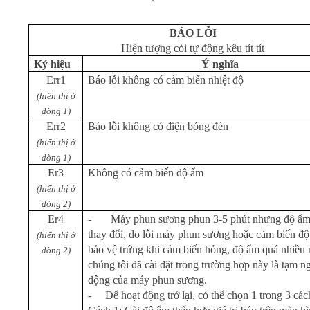
BÁO LỖI
Hiện tượng còi tự động kêu tít tít
Ký hiệu
Ý nghĩa
Err1
Báo lỗi không có cảm biến nhiệt độ
(hiển thị ở
dòng 1)
Err2
Báo lỗi không có điện bóng đèn
(hiển thị ở
dòng 1)
Er3
Không có cảm biến độ ẩm
(hiển thị ở
dòng 2)
Er4
-
Máy phun sương phun 3-5 phút nhưng độ ẩ
thay đổi, do lỗi máy phun sương hoặc cảm biến đ
(hiển thị ở
bảo vệ trứng khi cảm biến hỏng, độ ẩm quá nhiều
dòng 2)
chúng tôi đã cài đặt trong trường hợp này là tạm 
động của máy phun sương.
-
Để hoạt động trở lại, có thể chọn 1 trong 3 các