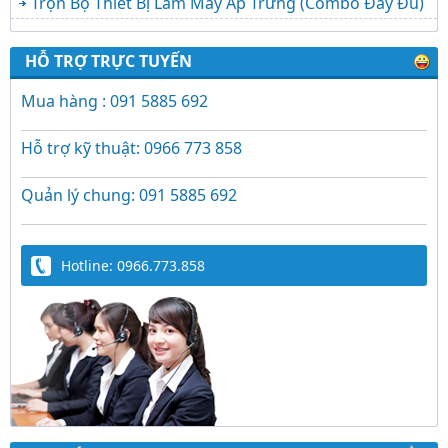
Trọn Bộ Thiết Bị Làm Máy Ấp Trứng (Combo Đầy Đủ)
HỖ TRỢ TRỰC TUYẾN
Mua hàng : 091 5885 692
Hỗ trợ kỹ thuật: 0966 773 858
Quản lý chung: 091 5885 692
Hotline: 0966.773.858
Trứng Giả Lộc Phát Có Nước - Giải Pháp Ấp
Hiệu Quả Cho Gà, Vịt, Bồ Câu
Video hướng dẫn cài đặt bộ điều khiển ấp
trứng Lộc Phát ĐK880, DK2200, ĐKMACN,