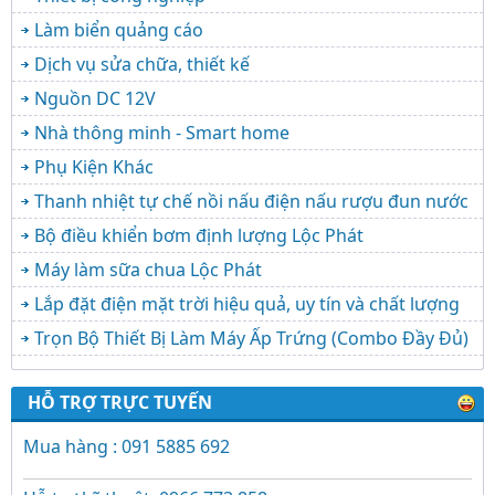
Làm biển quảng cáo
Dịch vụ sửa chữa, thiết kế
Nguồn DC 12V
Nhà thông minh - Smart home
Phụ Kiện Khác
Thanh nhiệt tự chế nồi nấu điện nấu rượu đun nước
Bộ điều khiển bơm định lượng Lộc Phát
Máy làm sữa chua Lộc Phát
Lắp đặt điện mặt trời hiệu quả, uy tín và chất lượng
Trọn Bộ Thiết Bị Làm Máy Ấp Trứng (Combo Đầy Đủ)
HỖ TRỢ TRỰC TUYẾN
Mua hàng : 091 5885 692