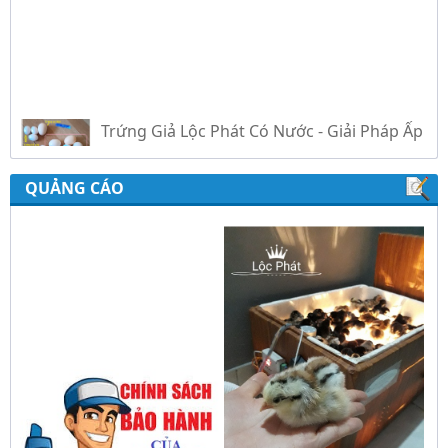
Trứng Giả Lộc Phát Có Nước - Giải Pháp Ấp
Hiệu Quả Cho Gà, Vịt, Bồ Câu
QUẢNG CÁO
Video hướng dẫn cài đặt bộ điều khiển ấp
trứng Lộc Phát ĐK880, DK2200, ĐKMACN,
ĐK2200
Hướng dẫn sử dụng bộ điện tự chế nồi
nấu rượu bằng điện tự động Lộc Phát
Hướng dẫn sử dụng bộ điều khiển ủ sữa
chua công nghiệp Lộc Phát
Hướng dẫn sử dụng bộ điều khiển độ ẩm