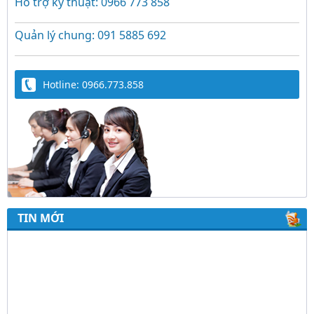
Hỗ trợ kỹ thuật: 0966 773 858
Quản lý chung: 091 5885 692
Hotline: 0966.773.858
TIN MỚI