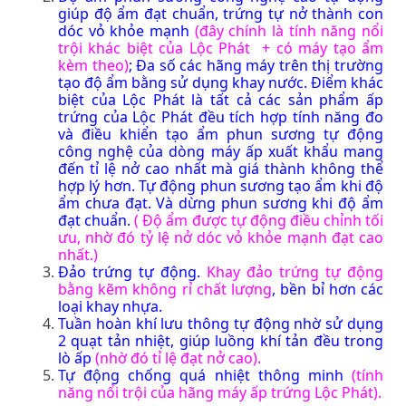
giúp độ ẩm đạt chuẩn, trứng tự nở thành con
dóc vỏ khỏe mạnh
(đây chính là tính năng nổi
trội khác biệt của Lộc Phát + có máy tạo ẩm
kèm theo)
; Đa số các hãng máy trên thị trường
tạo độ ẩm bằng sử dụng khay nước. Điểm khác
biệt của Lộc Phát là tất cả các sản phẩm ấp
trứng của Lộc Phát đều tích hợp tính năng đo
và điều khiển tạo ẩm phun sương tự động
công nghệ của dòng máy ấp xuất khẩu mang
đến tỉ lệ nở cao nhất mà giá thành không thể
hợp lý hơn. Tự động phun sương tạo ẩm khi độ
ẩm chưa đạt. Và dừng phun sương khi độ ẩm
đạt chuẩn.
( Độ ẩm được tự động điều chỉnh tối
ưu, nhờ đó tỷ lệ nở dóc vỏ khỏe mạnh đạt cao
nhất.)
Đảo trứng tự động.
Khay đảo trứng tự động
bằng kẽm không rỉ chất lượng
, bền bỉ hơn các
loại khay nhựa.
Tuần hoàn khí lưu thông tự động nhờ sử dụng
2 quạt tản nhiệt, giúp luồng khí tản đều trong
lò ấp
(nhờ đó tỉ lệ đạt nở cao).
Tự động chống quá nhiệt thông minh
(tính
năng nổi trội của hãng máy ấp trứng Lộc Phát).