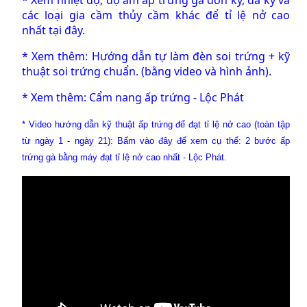
các loại gia cầm thủy cầm khác để tỉ lệ nở cao
nhất
tại đây.
* Xem thêm:
Hướng dẫn tự làm đèn soi trứng + kỹ
thuật soi trứng chuẩn.
(bằng video và hình ảnh).
* Xem thêm:
Cẩm nang ấp trứng - Lộc Phát
* Video hướng dẫn kỹ thuật ấp trứng để đạt tỉ lệ nở cao (toàn tập
từ ngày 1 - ngày 21):
Bấm vào đây để xem cụ thể: 2 bước ấp
trứng gà bằng máy đạt tỉ lệ nở cao nhất - Lộc Phát
.