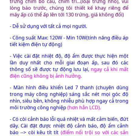
trứng chim bồ câu, chim trĩ...(loại trứng nhỏ), vui
lòng báo trước, chúng tôi thiết kế khay riêng để
máy ấp có thể ấp lên tới 130 trứng, giá không đổi)
- Dễ sử dụng với tất cả mọi người.
- Công suất Max: 120W - Min 10W
(tính năng điều áp
tiết kiệm điện tự động)
- Việc cài đặt nhiệt độ, độ ẩm được thực hiện một
lần duy nhất cho mỗi giai đoạn ấp, sau đó các
thông số sẽ được tự động lưu lại,
ngay cả khi mất
điện cũng không bị ảnh hưởng.
- Màn hình điều khiển Led 7 thanh (chuyên dùng
trong máy công nghiệp) sáng sắc nét mọi góc độ
nhìn, siêu bền, không nhiễu phù hợp ngay cả trong
môi trường công nghiệp
(hơn hẳn LCD).
- Có còi cảnh báo lỗi quá nhiệt và mất cảm biến, đứt
dây. Cài đặt được nhiệt độ cảnh báo, độ ẩm cảnh
báo --> còi kêu tít tít
(điểm nổi trội so với các sản