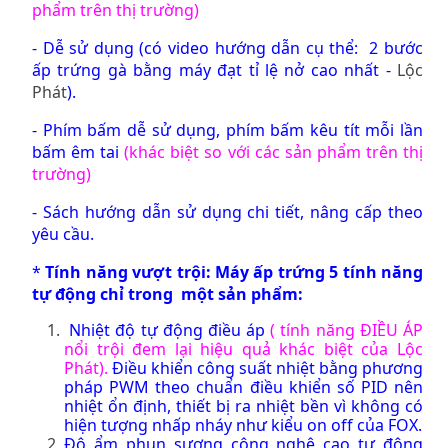
phẩm trên thị trường)
- Dễ sử dụng (có video hướng dẫn cụ thể:
2 bước
ấp trứng gà bằng máy đạt tỉ lệ nở cao nhất -
Lộc
Phát
).
- Phím bấm dễ sử dụng, phím bấm kêu tít mỗi lần
bấm êm tai
(khác biệt so với các sản phẩm trên thị
trường)
- Sách hướng dẫn sử dụng chi tiết, nâng cấp theo
yêu cầu.
*
Tính năng vượt trội: Máy ấp trứng 5 tính năng
tự động chỉ trong một sản phẩm:
Nhiệt độ tự động điều áp
( tính năng ĐIỀU ÁP
nổi trội đem lại hiệu quả khác biệt của Lộc
Phát).
Điều khiển công suất nhiệt bằng phương
pháp PWM theo chuẩn điều khiển số PID nên
nhiệt ổn định, thiết bị ra nhiệt bền vì không có
hiện tượng nhấp nháy như kiểu on off của FOX.
Độ ẩm phun sương công nghệ cao tự động