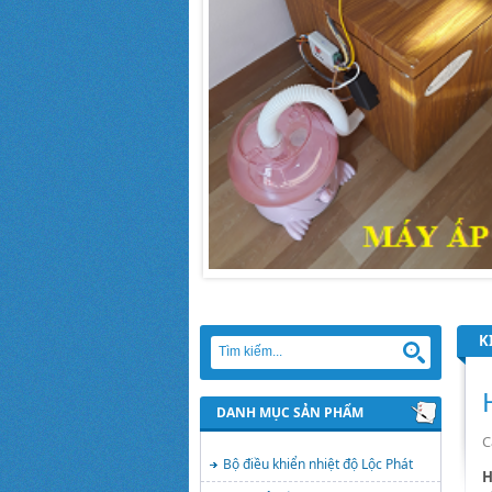
K
DANH MỤC SẢN PHẨM
C
Bộ điều khiển nhiệt độ Lộc Phát
H