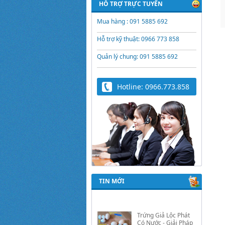
HỖ TRỢ TRỰC TUYẾN
Mua hàng : 091 5885 692
Hỗ trợ kỹ thuật: 0966 773 858
Quản lý chung: 091 5885 692
Hotline: 0966.773.858
TIN MỚI
Trứng Giả Lộc Phát
Có Nước - Giải Pháp
Ấp Hiệu Quả Cho Gà,
Vịt, Bồ Câu