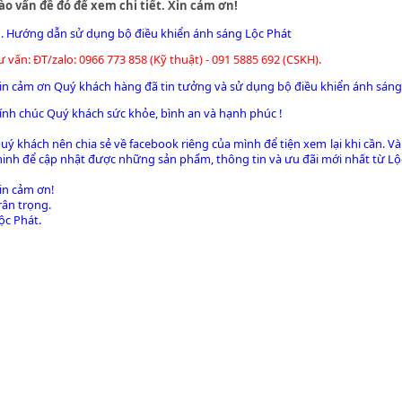
ào vấn đề đó để xem chi tiết. Xin cảm ơn!
.
Hướng dẫn sử dụng bộ điều khiển ánh sáng Lộc Phát
ư vấn: ĐT/zalo: 0966 773 858 (Kỹ thuật) - 091 5885 692 (CSKH).
in cảm ơn Quý khách hàng đã tin tưởng và sử dụng bộ điều khiển ánh sáng
ính chúc Quý khách sức khỏe, bình an và hạnh phúc !
uý khách nên chia sẻ về facebook riêng của mình để tiện xem lại khi cần. Và
inh để cập nhật được những sản phẩm, thông tin và ưu đãi mới nhất từ Lộ
in cảm ơn!
rân trọng.
ộc Phát.