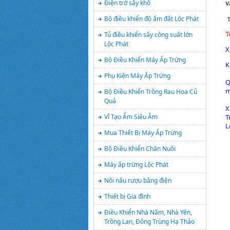
v
Điện trở sấy khô
1
Bộ điều khiển độ ẩm đất Lộc Phát
T
Tủ điều khiển sấy công suất lớn
Lộc Phát
X
Bộ Điều Khiển Máy Ấp Trứng
K
Phụ Kiện Máy Ấp Trứng
Q
m
Bộ Điều Khiển Trồng Rau Hoa Củ
Quả
X
T
Vỉ Tạo Ẩm Siêu Âm
L
Mua Thiết Bị Máy Ấp Trứng
Bộ Điều Khiển Chăn Nuôi
Máy ấp trứng Lộc Phát
Nồi nấu rượu bằng điện
Thiết bị Gia đình
Điều Khiển Nhà Nấm, Nhà Yến,
Trồng Lan, Đông Trùng Hạ Thảo