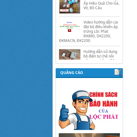
Video hướng dẫn cài
đặt bộ điều khiển ấp
trứng Lộc Phát
ĐK880, DK2200,
ĐKMACN, ĐK2200
Hướng dẫn sử dụng
bộ điện tự chế nồi
nấu rượu bằng điện
tự động Lộc Phát
Hướng dẫn sử dụng
bộ điều khiển ủ sữa
chua công nghiệp
QUẢNG CÁO
Lộc Phát
Hướng dẫn sử dụng
bộ điều khiển độ ẩm
gold, nhiệt độ và ánh
sáng tự động Lộc
Phát