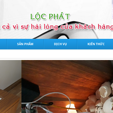
SẢN PHẨM
DỊCH VỤ
KIẾN THỨC