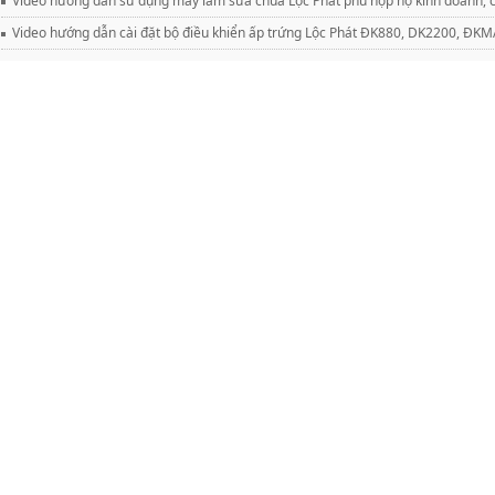
Video hướng dẫn sử dụng máy làm sữa chua Lộc Phát phù hợp hộ kinh doanh, c
Video hướng dẫn cài đặt bộ điều khiển ấp trứng Lộc Phát ĐK880, DK2200, Đ