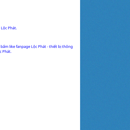
 Lộc Phát.
 bấm like fanpage Lộc Phát - thiết bị thông
c Phát.