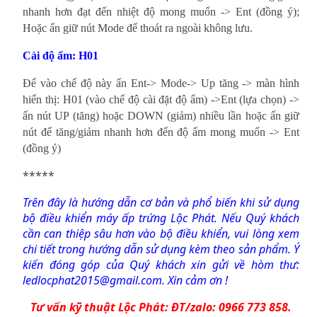
nhanh hơn đạt đến nhiệt độ mong muốn -> Ent (đồng ý);
Hoặc ấn giữ nút Mode để thoát ra ngoài không lưu.
Cài độ ẩm: H01
Để vào chế độ này ấn Ent-> Mode-> Up tăng -> màn hình
hiển thị: H01 (vào chế độ cài đặt độ ẩm) ->Ent (lựa chọn) ->
ấn nút UP (tăng) hoặc DOWN (giảm) nhiều lần hoặc ấn giữ
nút để tăng/giảm nhanh hơn đến độ ẩm mong muốn -> Ent
(đồng ý)
*****
Trên đây là hướng dẫn cơ bản và phổ biến khi sử dụng
bộ điều khiển máy ấp trứng Lộc Phát. Nếu Quý khách
cần can thiệp sâu hơn vào bộ điều khiển, vui lòng xem
chi tiết trong hướng dẫn sử dụng kèm theo sản phẩm. Ý
kiến đóng góp của Quý khách xin gửi về hòm thư:
ledlocphat2015@gmail.com. Xin cảm ơn !
Tư vấn kỹ thuật Lộc Phát: ĐT/zalo: 0966 773 858.