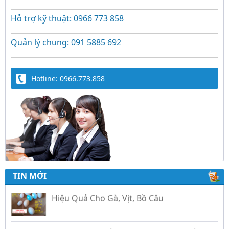
Hỗ trợ kỹ thuật: 0966 773 858
Quản lý chung: 091 5885 692
Hotline: 0966.773.858
Trứng Giả Lộc Phát Có Nước - Giải Pháp Ấp
TIN MỚI
Hiệu Quả Cho Gà, Vịt, Bồ Câu
Video hướng dẫn cài đặt bộ điều khiển ấp