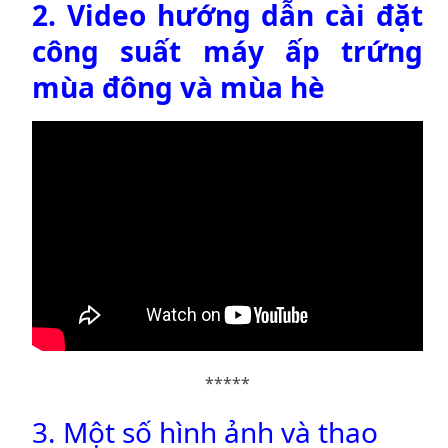
2. Video hướng dẫn cài đặt
công suất máy ấp trứng
mùa đông và mùa hè
*****
3. Một số hình ảnh và thao