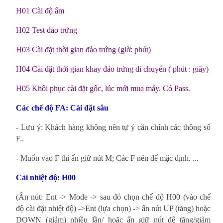
H01 Cài độ ẩm
H02 Test đảo trứng
H03 Cài đặt thời gian đảo trứng (giờ: phút)
H04 Cài đặt thời gian khay đảo trứng di chuyển ( phút : giây)
H05 Khôi phục cài đặt gốc, lúc mới mua máy. Có Pass.
Các chế độ FA:
Cài đặt sâu
- Lưu ý: Khách hàng không nên tự ý căn chỉnh các thông số
F..
- Muốn vào F thì ấn giữ nút M; Các F nên để mặc định. ...
Cài nhiệt độ: H00
(Ấn nút: Ent -> Mode -> sau đó chọn chế độ H00 (vào chế
độ cài đặt nhiệt độ) ->Ent (lựa chọn) -> ấn nút UP (tăng) hoặc
DOWN (giảm) nhiều lần/ hoặc ấn giữ nút để tăng/giảm