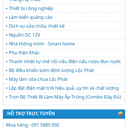
Thiết bị công nghiệp
Làm biển quảng cáo
Dịch vụ sửa chữa, thiết kế
Nguồn DC 12V
Nhà thông minh - Smart home
Phụ Kiện Khác
Thanh nhiệt tự chế nồi nấu điện nấu rượu đun nước
Bộ điều khiển bơm định lượng Lộc Phát
Máy làm sữa chua Lộc Phát
Lắp đặt điện mặt trời hiệu quả, uy tín và chất lượng
Trọn Bộ Thiết Bị Làm Máy Ấp Trứng (Combo Đầy Đủ)
HỖ TRỢ TRỰC TUYẾN
Mua hàng : 091 5885 692