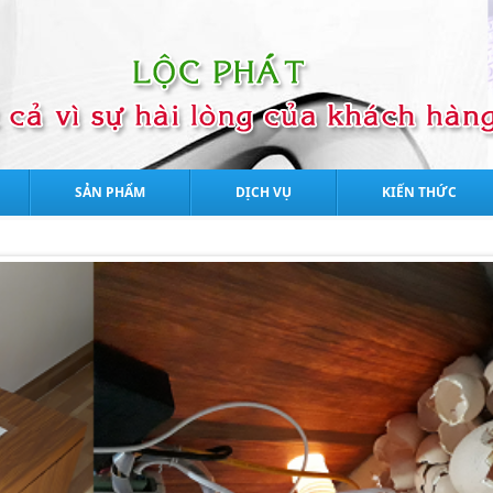
SẢN PHẨM
DỊCH VỤ
KIẾN THỨC