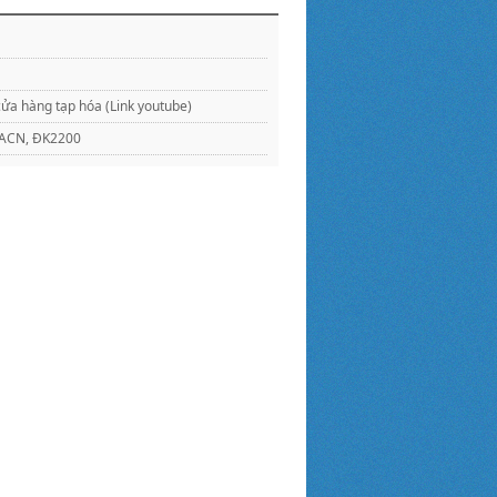
ửa hàng tạp hóa (Link youtube)
KMACN, ĐK2200