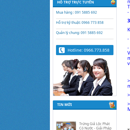
n
HỖ TRỢ TRỰC TUYẾN
T
-
Mua hàng : 091 5885 692
3
Hỗ trợ kỹ thuật: 0966 773 858
K
Quản lý chung: 091 5885 692
-
-
Hotline: 0966.773.858
V
m
v
>
m
TIN MỚI
M
Trứng Giả Lộc Phát
Có Nước - Giải Pháp
Ấp Hiệu Quả Cho Gà,
Vịt, Bồ Câu