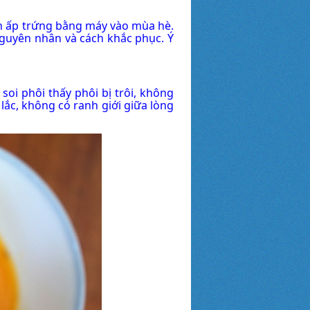
n ấp trứng bằng máy vào mùa hè.
nguyên nhân và cách khắc phục. Ý
soi phôi thấy phôi bị trôi, không
lắc, không có ranh giới giữa lòng