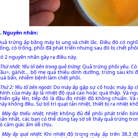
. Nguyên nhân:
uả trứng ấp bằng máy bị ung và chết lắc. Điều đó có nghĩa
ống, có trống, phôi đã phát triển nhưng sau đó bị chết phôi
ó 2 nguyên nhân gây ra điều này.
 Thứ nhất: Yếu tố bên trong quả trứng:
Quả trứng phôi yếu. Có 
ầu>, gà/vịt… bố mẹ quá thiếu dinh dưỡng, trứng sau khi 
uá bẩn, nhiễm bệnh làm chết phôi.
-
Thứ 2: Yếu tố bên ngoài
: Do máy ấp gặp sự cố hoặc máy ấp ch
hính của máy ấp là nhiệt độ quá cao hoặc quá thấp. Và ng
hiển gây lên, tiếp đó là đầu đo nhiệt độ không chuẩn. Và 
áy không đều. Sự bố trí quạt tản nhiệt, thiết bị ra nhiệt kh
+
Máy ấp thiếu nhiệt,
nhiệt không đủ để phôi phát triển bìn
iản nhất, các bạn có thể dùng tay sờ sẽ thấy quả trứng tr
ó cảm giác ấm dễ chịu.
+
Máy ấp quá nhiệt:
Khi nhiệt độ trong máy ấp trên 38.3 đ