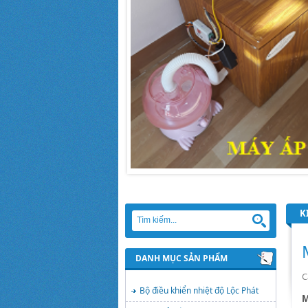
K
DANH MỤC SẢN PHẨM
C
Bộ điều khiển nhiệt độ Lộc Phát
M