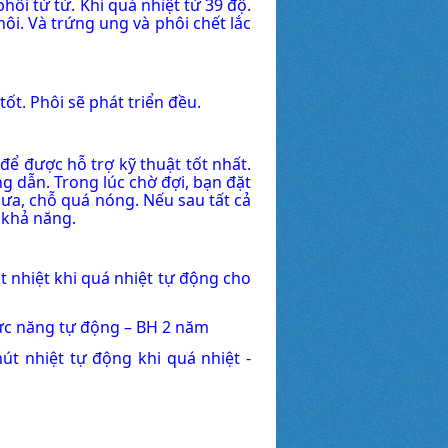
ôi từ từ. Khi quá nhiệt từ 39 độ.
hôi. Và trứng ung và phôi chết lắc
ốt. Phôi sẽ phát triển đều.
để được hỗ trợ kỹ thuật tốt nhất.
 dẫn. Trong lúc chờ đợi, b
ạn đặt
mưa, chỗ quá nóng.
Nếu sau tất cả
t khả năng.
t nhiệt khi quá nhiệt tự động cho
hức năng tự động – BH 2 năm
t nhiệt tự động khi quá nhiệt -