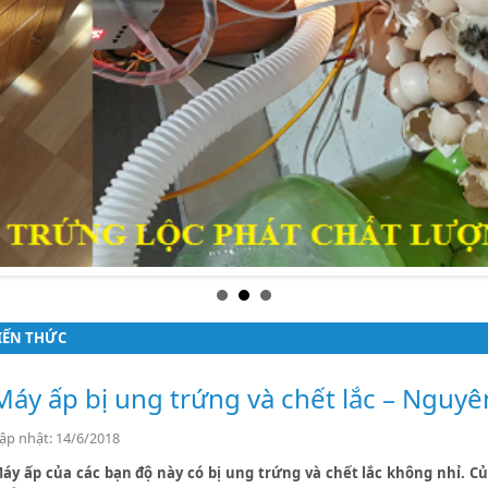
IẾN THỨC
Máy ấp bị ung trứng và chết lắc – Nguy
ập nhật: 14/6/2018
áy ấp của các bạn độ này có bị ung trứng và chết lắc không nhỉ. C