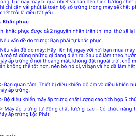
óng. Lúc này máy bị quá nhiệt và dẫn đến hiện tượng chết ph
hì chỉ cần vài phút là toàn bộ số trứng trong máy sẽ chết p
 chết trôi là điều tất yếu.
. Khắc phục:
hi khắc phục được cả 2 nguyên nhân trên thì mọi thứ sẽ lại t
 Nếu vấn đề do trứng: Bạn phải tự khắc phục
 Nếu vấn đề do máy: Hãy liên hệ ngay với nơi bạn mua máy 
à mô tả đúng những gì đang diễn ra. Sau đó làm theo hướng
áy ấp trứng ở nơi thoáng mát, không đặt ngoài trời, chỗ 
ẫn không thể tốt hơn, nên bỏ nó đi, vì bạn và họ đã làm hế
> Bạn quan tâm:
Thiết bị điều khiển độ ẩm và điều khiển hú
áy ấp trứng
.
>>
Bộ điều khiển máy ấp trứng chất lượng cao tích hợp 5 c
>>
Máy ấp trứng tự động chất lượng cao - Có chức năng hú
áy ấp trứng Lộc Phát