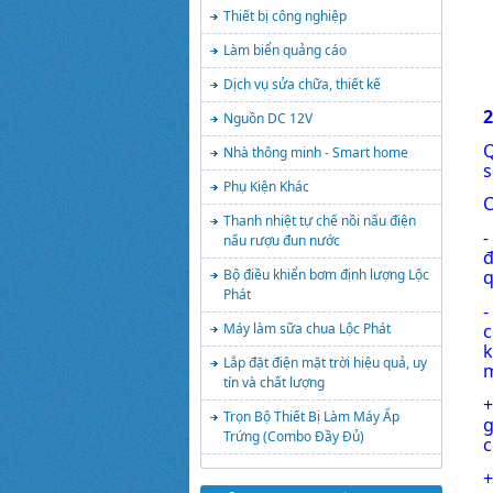
Thiết bị công nghiệp
Làm biển quảng cáo
Dịch vụ sửa chữa, thiết kế
2
Nguồn DC 12V
Q
Nhà thông minh - Smart home
s
Phụ Kiện Khác
C
Thanh nhiệt tự chế nồi nấu điện
-
nấu rượu đun nước
đ
Bộ điều khiển bơm định lượng Lộc
q
Phát
c
Máy làm sữa chua Lộc Phát
k
Lắp đặt điện mặt trời hiệu quả, uy
m
tín và chất lượng
Trọn Bộ Thiết Bị Làm Máy Ấp
g
Trứng (Combo Đầy Đủ)
c