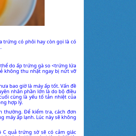
 trứng có phôi hay còn gọi là có
.
thể do ấp trứng gà so <trứng lứa
đẻ không thu nhặt ngay bị nứt vỡ
ưa bao giờ là máy ấp tốt. Vấn đề
uyên nhân phần lớn là do bộ điều
cuối cùng là yếu tố tản nhiệt của
ông hợp lý.
h thường. Để kiểm tra, cách đơn
ong máy ấp lạnh. Lúc này sẽ không
ộ C quả trứng sờ sẽ có cảm giác