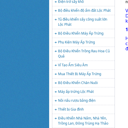
n
Điện trở sấy khô
Bộ điều khiển độ ẩm đất Lộc Phát
D
Tủ điều khiển sấy công suất lớn
k
Lộc Phát
1
Bộ Điều Khiển Máy Ấp Trứng
H
Phụ Kiện Máy Ấp Trứng
c
đ
Bộ Điều Khiển Trồng Rau Hoa Củ
Quả
Vỉ Tạo Ẩm Siêu Âm
Mua Thiết Bị Máy Ấp Trứng
Bộ Điều Khiển Chăn Nuôi
Máy ấp trứng Lộc Phát
Nồi nấu rượu bằng điện
Thiết bị Gia đình
Điều Khiển Nhà Nấm, Nhà Yến,
Trồng Lan, Đông Trùng Hạ Thảo