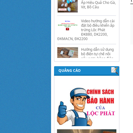
T
Video hướng dẫn cài
đặt bộ điều khiển ấp
trứng Lộc Phát
ĐK880, DK2200,
ĐKMACN, ĐK2200
Hướng dẫn sử dụng
bộ điện tự chế nồi
nấu rượu bằng điện
tự động Lộc Phát
Hướng dẫn sử dụng
bộ điều khiển ủ sữa
QUẢNG CÁO
chua công nghiệp
Lộc Phát
Hướng dẫn sử dụng
bộ điều khiển độ ẩm
gold, nhiệt độ và ánh
sáng tự động Lộc
Phát