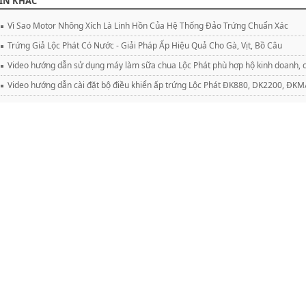
IN KHÁC
Vì Sao Motor Nhông Xích Là Linh Hồn Của Hệ Thống Đảo Trứng Chuẩn Xác
Trứng Giả Lộc Phát Có Nước - Giải Pháp Ấp Hiệu Quả Cho Gà, Vịt, Bồ Câu
Video hướng dẫn sử dụng máy làm sữa chua Lộc Phát phù hợp hộ kinh doanh, c
Video hướng dẫn cài đặt bộ điều khiển ấp trứng Lộc Phát ĐK880, DK2200, Đ