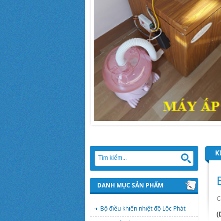
K
DANH MỤC SẢN PHẨM
C
Bộ điều khiển nhiệt độ Lộc Phát
(