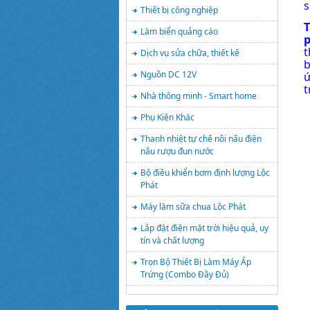
s
Thiết bị công nghiệp
T
Làm biển quảng cáo
p
t
Dịch vụ sửa chữa, thiết kế
b
Nguồn DC 12V
ứ
t
Nhà thông minh - Smart home
Phụ Kiện Khác
Thanh nhiệt tự chế nồi nấu điện
nấu rượu đun nước
Bộ điều khiển bơm định lượng Lộc
Phát
Máy làm sữa chua Lộc Phát
Lắp đặt điện mặt trời hiệu quả, uy
tín và chất lượng
Trọn Bộ Thiết Bị Làm Máy Ấp
Trứng (Combo Đầy Đủ)