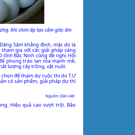
rứng.
Khi chim ấp tạo cảm giác ấm
ần Đăng Sâm khẳng định, mặc dù là
 tham gia với các giải pháp sáng
ND tỉnh Bắc Ninh cũng đề nghị Hội
 để phong trào lan tỏa mạnh mẽ,
ất lượng cây trồng, vật nuôi.
a chọn để tham dự cuộc thi do T.Ư
hân có sản phẩm, giải pháp dự thi
Nguồn: Dân việt
ng. Hiệu quả cao vượt trội. Bảo