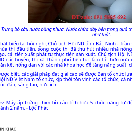
Trứng bồ câu nước
bằng nhựa. Nước chứa đầy bên trong quả t
như thật.
hát biểu tại hội nghị, Chủ tịch Hội ND tỉnh Bắc Ninh - Tr
ùa thi đầu tiên, song cuộc thi đã thu hút nhiều nhà nông
ạo, cải tiến xuất phát từ thực tiễn sản xuất. Chủ tịch Hội 
D các huyện, thị xã, thành phố tiếp tục làm tốt hơn nữa
ắn kết nông dân với các nhà khoa học để tăng năng suất, ch
ược biết, các giải pháp đạt giải cao sẽ được Ban tổ chức lự
ội ND Việt Nam tổ chức, kịp thời tôn vinh các tổ chức, cá n
ộc đáo, sáng tạo, hữu ích.
>>
Máy ấp trứng chim bồ câu tích hợp 5 chức năng tự độ
ành 2 năm. - Lộc Phát
IN KHÁC