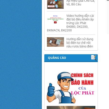
Video hướng dẫn cài
đặt bộ điều khiển ấp
trứng Lộc Phát
ĐK880, DK2200,
ĐKMACN, ĐK2200
Hướng dẫn sử dụng
bộ điện tự chế nồi
nấu rượu bằng điện
tự động Lộc Phát
Hướng dẫn sử dụng
bộ điều khiển ủ sữa
chua công nghiệp
Lộc Phát
QUẢNG CÁO
Hướng dẫn sử dụng
bộ điều khiển độ ẩm
gold, nhiệt độ và ánh
sáng tự động Lộc
Phát