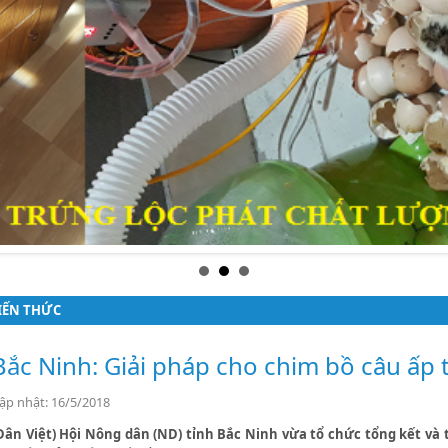
IẾN THỨC
Bắc Ninh: Giải pháp cho chim bồ câu ấp 
ập nhật: 16/5/2018
Dân Việt) Hội Nông dân (ND) tỉnh Bắc Ninh vừa tổ chức tổng kết và 