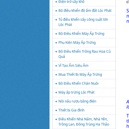
c
Điện trở sấy khô
S
Bộ điều khiển độ ẩm đất Lộc Phát
n
Tủ điều khiển sấy công suất lớn
n
Lộc Phát
Bộ Điều Khiển Máy Ấp Trứng
Phụ Kiện Máy Ấp Trứng
Bộ Điều Khiển Trồng Rau Hoa Củ
Quả
Vỉ Tạo Ẩm Siêu Âm
Mua Thiết Bị Máy Ấp Trứng
Bộ Điều Khiển Chăn Nuôi
Máy ấp trứng Lộc Phát
A
Nồi nấu rượu bằng điện
l
Thiết bị Gia đình
T
Điều Khiển Nhà Nấm, Nhà Yến,
t
Trồng Lan, Đông Trùng Hạ Thảo
h