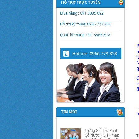
HỖ TRỢ TRỰC TUYẾN
Mua hàng : 091 5885 692
Hỗ trợ kỹ thuật: 0966 773 858
Quản lý chung: 091 5885 692
P
m
Hotline: 0966.773.858
t
N
g
Đ
H
đ
TIN MỚI
h
Trứng Giả Lộc Phát
Có Nước - Giải Pháp
Ấp Hiệu Quả Cho Gà,
Vịt, Bồ Câu
T