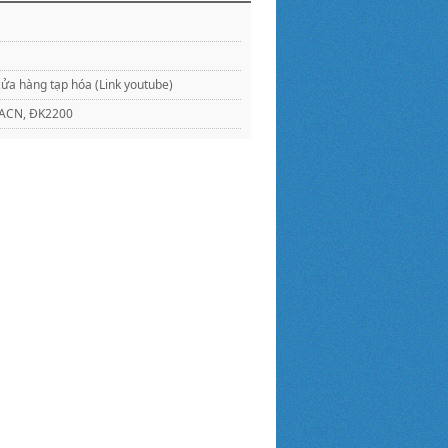
ửa hàng tạp hóa (Link youtube)
KMACN, ĐK2200