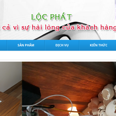
SẢN PHẨM
DỊCH VỤ
KIẾN THỨC