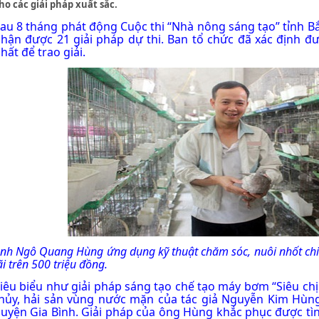
ho các giải pháp xuất sắc.
au 8 tháng phát động Cuộc thi “Nhà nông sáng tạo” tỉnh B
hận được 21 giải pháp dự thi. Ban tổ chức đã xác định đư
hất để trao giải.
nh Ngô Quang Hùng ứng dụng kỹ thuật chăm sóc, nuôi nhốt ch
ãi trên 500 triệu đồng.
iêu biểu như giải pháp sáng tạo chế tạo máy bơm “Siêu c
hủy, hải sản vùng nước mặn của tác giả Nguyễn Kim Hùn
uyện Gia Bình. Giải pháp của ông Hùng khắc phục được tìn