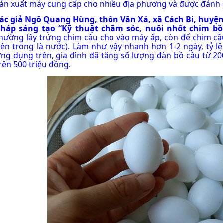
ản xuất máy cung cấp cho nhiều địa phương và được đánh 
ác giả Ngô Quang Hùng, thôn Vân Xá, xã Cách Bi, huyện 
háp sáng tạo “Kỹ thuật chăm sóc, nuôi nhốt chim bồ
hường lấy trứng chim câu cho vào máy ấp, còn để chim câ
ên trong là nước). Làm như vậy nhanh hơn 1-2 ngày, tỷ l
ng dụng trên, gia đình đã tăng số lượng đàn bồ câu từ 200
rên 500 triệu đồng.