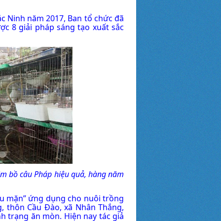
ắc Ninh năm 2017, Ban tổ chức đã
ợc 8 giải pháp sáng tạo xuất sắc
im bồ câu Pháp hiệu quả, hàng năm
hịu mặn” ứng dụng cho nuôi trồng
g, thôn Cầu Đào, xã Nhân Thắng,
h trạng ăn mòn. Hiện nay tác giả