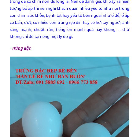
trong đã có chim non đủ lông lá. Nên để đánh giá, khi xảy ra hiện
tượng bỏ ấp thì nên nghĩ khách quan nhiều yếu tố như nội trong
con chim sức khỏe, bệnh tật hay yếu tố bên ngoài như ổ đẻ, ổ ấp
có bẩn, ướt, có nhiều côn trùng rệp dĩn hay có hơi tay người, ánh
sáng mạnh, chuột, rắn, tiếng ồn mạnh quá hay không … chứ
không chỉ đổ tại riêng một lý do gì.
-
Trứng đặc