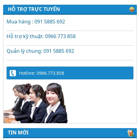
HỖ TRỢ TRỰC TUYẾN
Mua hàng : 091 5885 692
Hỗ trợ kỹ thuật: 0966 773 858
Quản lý chung: 091 5885 692
Hotline: 0966.773.858
TIN MỚI
Trứng Giả Lộc Phát Có Nước - Giải Pháp Ấp