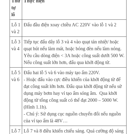
Thứ
Thực hiện
tự
lỗ
Lỗ 1
Đấu đầu điện xoay chiều AC 220V vào lỗ 1 và 2
và 2
Lỗ 3
Tiếp tục đấu dây lỗ 3 và 4 vào quạt tản nhiệt/ hoặc
và 4
quạt hút nếu làm mát, hoặc bóng đèn nếu làm nóng.
Yêu cầu dòng điện < 3A hoặc công suất dưới 500 W.
Nếu công suất lớn hơn, đấu qua khởi động từ.
Lỗ 5
Đấu hai lỗ 5 và 6 vào máy tạo ẩm 220V.
và 6
- Hoặc đấu vào cực điều khiển của khởi động từ để
đạt công suất lớn hơn. Đấu qua khởi động từ nếu sử
dụng máy bơm hay vỉ tạo ẩm sóng âm. Qua khởi
động từ tổng công suất có thể đạt 2000 – 5000 W.
(Hình 1.1b).
- Chú ý: Sử dụng cục nguồn chuyển đổi nếu nguồn
của vỉ tạo ẩm là 48V…
Lỗ 7
Lỗ 7 và 8 điều khiển chiếu sáng. Quá cường độ sáng