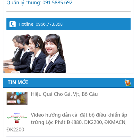
Quản lý chung: 091 5885 692
Hotline: 0966.773.858
Trứng Giả Lộc Phát Có Nước - Giải Pháp Ấp
TIN MỚI
Hiệu Quả Cho Gà, Vịt, Bồ Câu
Video hướng dẫn cài đặt bộ điều khiển ấp
trứng Lộc Phát ĐK880, DK2200, ĐKMACN,
ĐK2200
Hướng dẫn sử dụng bộ điện tự chế nồi