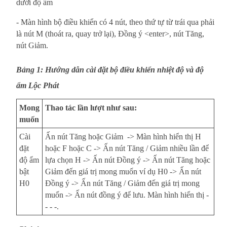
dưới độ ẩm
- Màn hình bộ điều khiển có 4 nút, theo thứ tự từ trái qua phải
là nút M (thoát ra, quay trở lại), Đồng ý <enter>, nút Tăng,
nút Giảm.
Bảng 1: Hướng dẫn cài đặt bộ điều khiển nhiệt độ và độ
ẩm Lộc Phát
Mong
Thao tác lần lượt như sau:
muốn
Cài
Ấn nút Tăng hoặc Giảm -> Màn hình hiển thị H
đặt
hoặc F hoặc C -> Ấn nút Tăng / Giảm nhiều lần để
độ ẩm
lựa chọn H -> Ấn nút Đồng ý -> Ấn nút Tăng hoặc
bật
Giảm đến giá trị mong muốn ví dụ H0 -> Ấn nút
H0
Đồng ý -> Ấn nút Tăng / Giảm đến giá trị mong
muốn -> Ấn nút đồng ý để lưu. Màn hình hiển thị -
- - -.