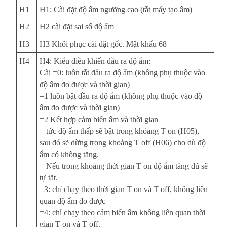
H1
H1: Cài đặt độ ẩm ngưỡng cao (tắt máy tạo ẩm)
H2
H2 cài đặt sai số độ ẩm
H3
H3 Khôi phục cài đặt gốc. Mật khẩu 68
H4
H4: Kiểu điều khiển đầu ra độ ẩm:
Cài =0: luôn tắt đầu ra độ ẩm (không phụ thuộc vào
độ ẩm đo được và thời gian)
=1 luôn bật đầu ra độ ẩm (không phụ thuộc vào độ
ẩm đo được và thời gian)
=2 Kết hợp cảm biến ẩm và thời gian
+ tức độ ẩm thấp sẽ bật trong khỏang T on (H05),
sau đó sẽ dừng trong khoảng T off (H06) cho dù độ
ẩm có không tăng.
+ Nếu trong khoảng thời gian T on độ ẩm tăng đủ sẽ
tự tắt.
=3: chỉ chạy theo thời gian T on và T off, không liên
quan độ ẩm đo được
=4: chỉ chạy theo cảm biến ẩm không liên quan thời
gian T on và T off.