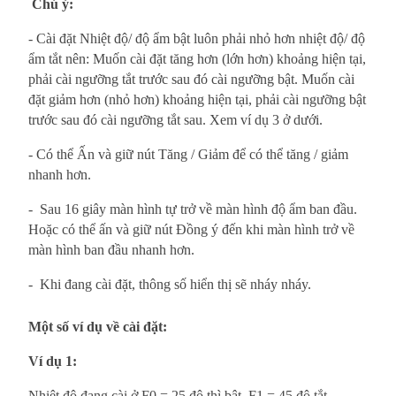
Chú ý:
- Cài đặt Nhiệt độ/ độ ẩm bật luôn phải nhỏ hơn nhiệt độ/ độ
ẩm tắt nên: Muốn cài đặt tăng hơn (lớn hơn) khoảng hiện tại,
phải cài ngưỡng tắt trước sau đó cài ngưỡng bật. Muốn cài
đặt giảm hơn (nhỏ hơn) khoảng hiện tại, phải cài ngưỡng bật
trước sau đó cài ngưỡng tắt sau. Xem ví dụ 3 ở dưới.
- Có thể Ấn và giữ nút Tăng / Giảm để có thể tăng / giảm
nhanh hơn.
-
Sau 16 giây màn hình tự trở về màn hình độ ẩm ban đầu.
Hoặc có thể ấn và giữ nút Đồng ý đến khi màn hình trở về
màn hình ban đầu nhanh hơn.
-
Khi đang cài đặt, thông số hiển thị sẽ nháy nháy.
Một số ví dụ về cài đặt:
Ví dụ 1:
Nhiệt độ đang cài ở F0 = 25 độ thì bật. F1 = 45 độ tắt.