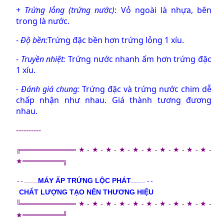
+
Trứng lỏng (trứng nước)
: Vỏ ngoài là nhựa, bên
trong là nước.
-
Độ bền:
Trứng đặc
bền hơn
trứng lỏng
1 xíu.
-
Truyền nhiệt:
Trứng nước nhanh ấm hơn trứng đặc
1 xíu.
-
Đánh giá chung:
Trứng đặc
và
trứng nước
chim dễ
chấp nhận như nhau. Giá thành tương đương
nhau.
----------
╔═════
═══
═══★-★-★-★-★-★-★-★-★-★-
★═
═══
════╗
-
-
.......
MÁY ẤP TRỨNG LỘC PHÁT
.......
-
-
CHẤT LƯỢNG TẠO NÊN THƯƠNG HIỆU
╚══════
═══
══★-★-★-★-★-★-★-★-★-★-
★══
═══
═══╝