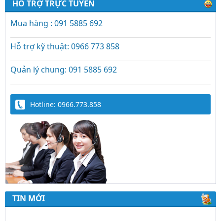
HỖ TRỢ TRỰC TUYẾN
Mua hàng : 091 5885 692
Hỗ trợ kỹ thuật: 0966 773 858
Quản lý chung: 091 5885 692
Hotline: 0966.773.858
TIN MỚI
Trứng Giả Lộc Phát Có Nước - Giải Pháp Ấp