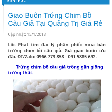
KIẾN THỨC
Giao Buôn Trứng Chim Bồ
Câu Giả Tại Quảng Trị Giá Rẻ
Cập nhật: 15/1/2018
Lộc Phát tìm đại lý phân phối: mua bán
trứng chim bồ câu giả. Giá giao buôn ưu
đãi. ĐT/Zalo: 0966 773 858 - 091 5885 692.
Trứng chim bồ câu giả
trông gần giống
trứng thật.