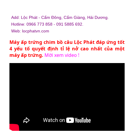
Add: Lộc Phát - Cẩm Đông, Cẩm Giàng, Hải Dương.
Hotline: 0966 773 858 - 091 5885 692.
Web:
locphatvn.com
Máy ấp trứng chim bồ câu
Lộc Phát đáp ứng tốt
4 yếu tố quyết định tỉ lệ nở cao nhất của một
máy ấp trứng.
Mời xem video !