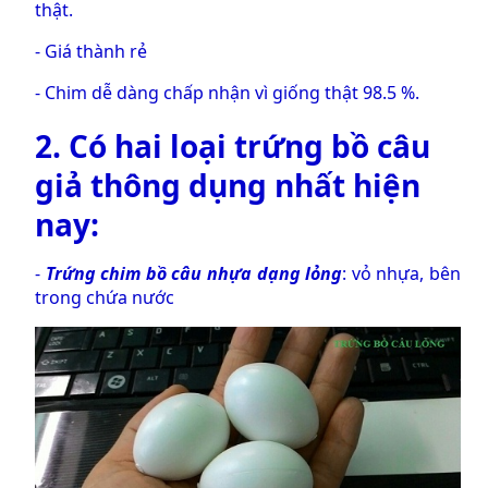
thật.
- Giá thành rẻ
- Chim dễ dàng chấp nhận vì giống thật 98.5 %.
2. Có hai loại
trứng bồ câu
giả
thông dụng nhất hiện
nay:
-
Trứng chim bồ câu nhựa dạng lỏng
: vỏ nhựa, bên
trong chứa nước