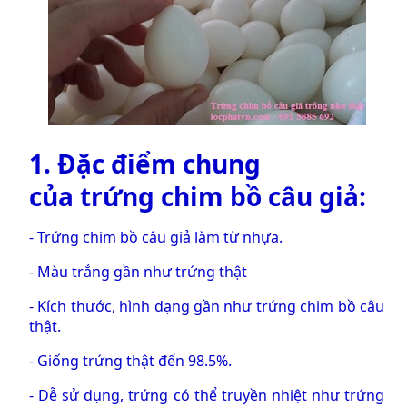
1. Đặc điểm chung
của
trứng chim bồ câu giả
:
-
Trứng chim bồ câu giả
làm từ nhựa.
- Màu trắng gần như trứng thật
- Kích thước, hình dạng gần như trứng chim bồ câu
thật.
- Giống trứng thật đến 98.5%.
- Dễ sử dụng, trứng có thể truyền nhiệt như trứng