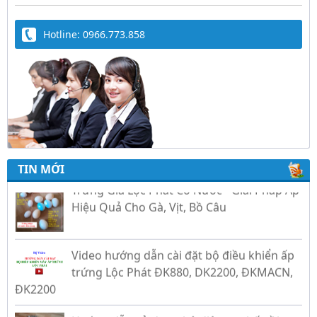
Hotline: 0966.773.858
TIN MỚI
Trứng Giả Lộc Phát Có Nước - Giải Pháp Ấp
Hiệu Quả Cho Gà, Vịt, Bồ Câu
Video hướng dẫn cài đặt bộ điều khiển ấp
trứng Lộc Phát ĐK880, DK2200, ĐKMACN,
ĐK2200
Hướng dẫn sử dụng bộ điện tự chế nồi