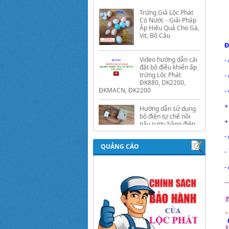
Ấp Hiệu Quả Cho Gà,
Vịt, Bồ Câu
Video hướng dẫn cài
đặt bộ điều khiển ấp
Đ
trứng Lộc Phát
ĐK880, DK2200,
-
ĐKMACN, ĐK2200
-
Hướng dẫn sử dụng
bộ điện tự chế nồi
-
nấu rượu bằng điện
tự động Lộc Phát
Hướng dẫn sử dụng
bộ điều khiển ủ sữa
-
chua công nghiệp
Lộc Phát
QUẢNG CÁO
-
Hướng dẫn sử dụng
-
bộ điều khiển độ ẩm
gold, nhiệt độ và ánh
--
sáng tự động Lộc
Phát
-