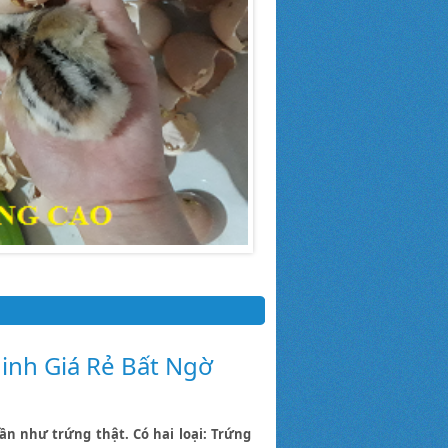
inh Giá Rẻ Bất Ngờ
n như trứng thật. Có hai loại: Trứng