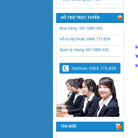
HỖ TRỢ TRỰC TUYẾN
Mua hàng : 091 5885 692
Hỗ trợ kỹ thuật: 0966 773 858
S
Quản lý chung: 091 5885 692
T
S
Hotline: 0966.773.858
TIN MỚI
Trứng Giả Lộc Phát
Có Nước - Giải Pháp