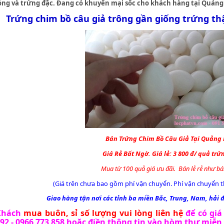
ỏng và trứng đặc. Đang có khuyến mại sốc cho khách hàng tại Quảng
Trứng chim bồ câu giả
trông gần giống trứng th
Bán
Trứng Chim Bồ Câu Giả
Tại Quảng
Giá Rẻ Bất Ngờ.
Giá lẻ: 3 800 đ/ quả trứ
Mua từ 100 quả giá ưu đãi. Bán lẻ rẻ như bá
(Giá trên chưa bao gồm phí vận chuyển. Phí vận chuyển t
Giao hàng tận nơi các tỉnh ba miền Bắc, Trung, Nam, hải 
Khách
mua buôn, sỉ số lượng vui lòng liên hệ
để có giá
92 - 0966 773 858 hoặc điền thông tin vào
hòm thư miễn 