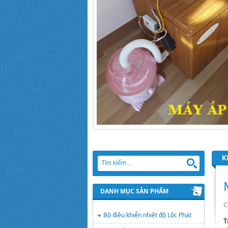
K
DANH MỤC SẢN PHẨM
C
Bộ điều khiển nhiệt độ Lộc Phát
T