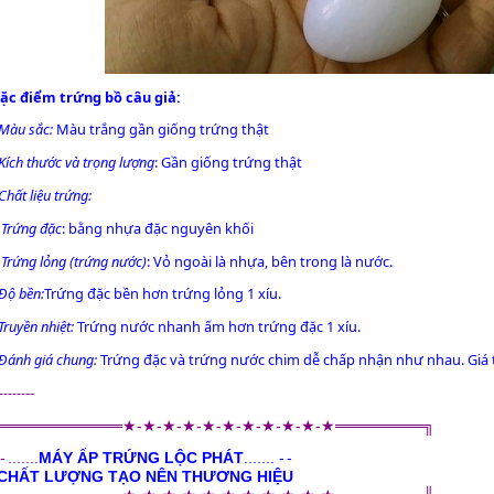
ặc điểm trứng bồ câu giả:
Màu sắc:
Màu trắng gần giống trứng thật
Kích thước và trọng lượng
: Gần giống trứng thật
Chất liệu trứng:
+
Trứng đặc
: bằng nhựa đặc nguyên khối
+
Trứng lỏng (trứng nước)
: Vỏ ngoài là nhựa, bên trong là nước.
Độ bền:
Trứng đặc
bền hơn
trứng lỏng
1 xíu.
Truyền nhiệt:
Trứng nước nhanh ấm hơn trứng đặc 1 xíu.
Đánh giá chung:
Trứng đặc
và
trứng nước
chim dễ chấp nhận như nhau. Giá
--------
╔═════
═══
═══★-★-★-★-★-★-★-★-★-★-★═
═══
════╗
-
.......
MÁY ẤP TRỨNG LỘC PHÁT
.......
-
-
CHẤT LƯỢNG TẠO NÊN THƯƠNG HIỆU