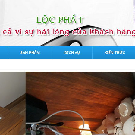
SẢN PHẨM
DỊCH VỤ
KIẾN THỨC