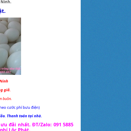
 Ninh.
ật.
 Ninh
ng giả.
n buôn.
heo cước phí bưu điện)
đảo. Thanh toán tại nhà.
 ưu đãi nhất. ĐT/Zalo: 091 5885
phí Lộc Phát
.