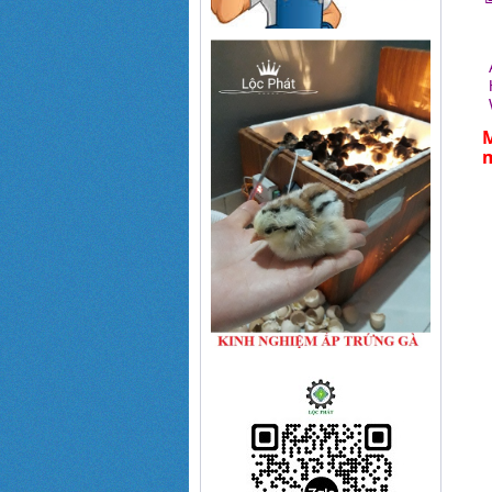
H
M
m