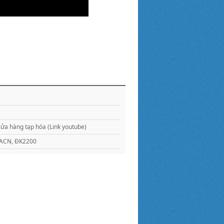
ửa hàng tạp hóa (Link youtube)
KMACN, ĐK2200