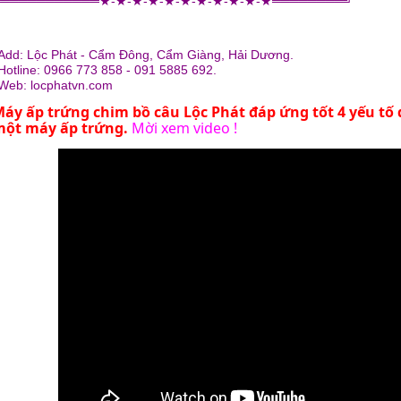
╚══════
═══
══★-★-★-★-★-★-★-★-★-★-★══
═══
═══╝
Add: Lộc Phát - Cẩm Đông, Cẩm Giàng, Hải Dương.
otline: 0966 773 858 - 091 5885 692.
Web:
locphatvn.com
áy ấp trứng chim bồ câu
Lộc Phát đáp ứng tốt 4 yếu tố 
ột máy ấp trứng.
Mời xem video !