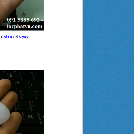
 Gọi Là Có Ngay