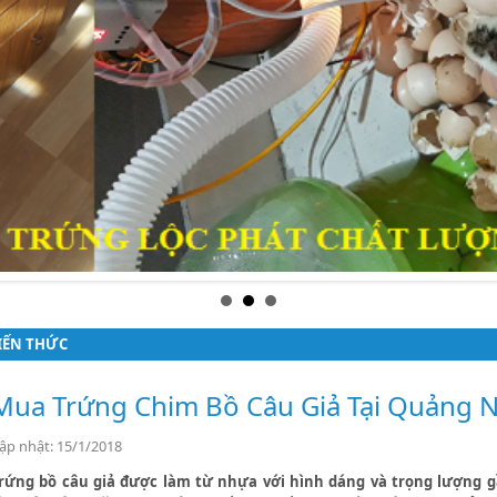
IẾN THỨC
Mua Trứng Chim Bồ Câu Giả Tại Quảng N
ập nhật: 15/1/2018
rứng bồ câu giả được làm từ nhựa với hình dáng và trọng lượng gầ