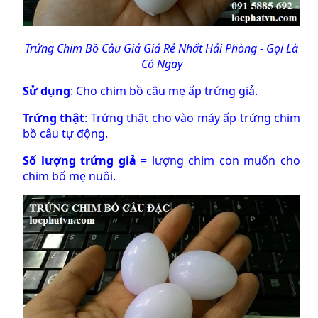
Trứng Chim Bồ Câu Giả
Giá Rẻ Nhất Hải Phòng - Gọi Là
Có Ngay
Sử dụng
: Cho chim bồ câu mẹ ấp trứng giả.
Trứng thật
: Trứng thật cho vào máy ấp trứng chim
bồ câu tự động.
Số lượng
trứng giả
= lượng chim con muốn cho
chim bố mẹ nuôi.