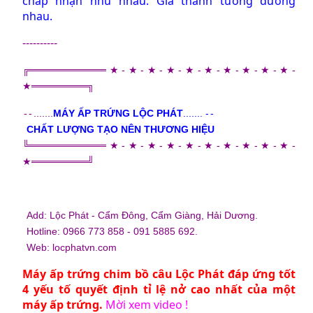
chấp nhận như nhau. Giá thành tương đương
nhau.
----------
╔═════
═══
═══★-★-★-★-★-★-★-★-★-★-
★═
═══
════╗
-
-
.......
MÁY ẤP TRỨNG LỘC PHÁT
.......
-
-
CHẤT LƯỢNG TẠO NÊN THƯƠNG HIỆU
╚══════
═══
══★-★-★-★-★-★-★-★-★-★-
★══
═══
═══╝
Add: Lộc Phát - Cẩm Đông, Cẩm Giàng, Hải Dương.
Hotline: 0966 773 858 - 091 5885 692.
Web:
locphatvn.com
Máy ấp trứng chim bồ câu
Lộc Phát đáp ứng tốt
4 yếu tố quyết định tỉ lệ nở cao nhất của một
máy ấp trứng.
Mời xem video !