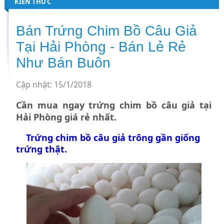
KIẾN THỨC
Bán Trứng Chim Bồ Câu Giả
Tại Hải Phòng - Bán Lẻ Rẻ
Như Bán Buôn
Cập nhật: 15/1/2018
Cần mua ngay trứng chim bồ câu giả tại
Hải Phòng giá rẻ nhất.
Trứng chim bồ câu giả
trông gần giống
trứng thật.