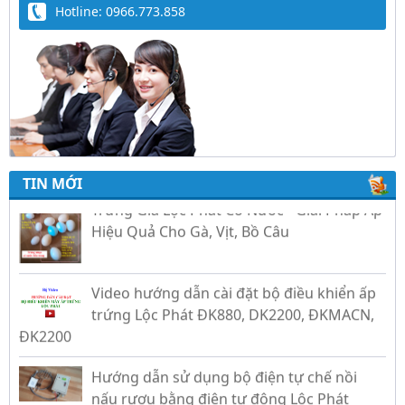
Hotline: 0966.773.858
TIN MỚI
Trứng Giả Lộc Phát Có Nước - Giải Pháp Ấp
Hiệu Quả Cho Gà, Vịt, Bồ Câu
Video hướng dẫn cài đặt bộ điều khiển ấp
trứng Lộc Phát ĐK880, DK2200, ĐKMACN,
ĐK2200
Hướng dẫn sử dụng bộ điện tự chế nồi
nấu rượu bằng điện tự động Lộc Phát