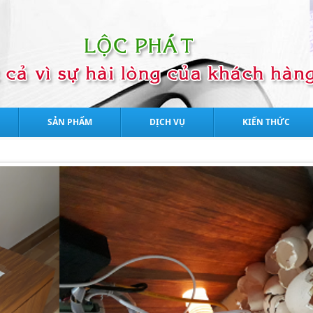
SẢN PHẨM
DỊCH VỤ
KIẾN THỨC