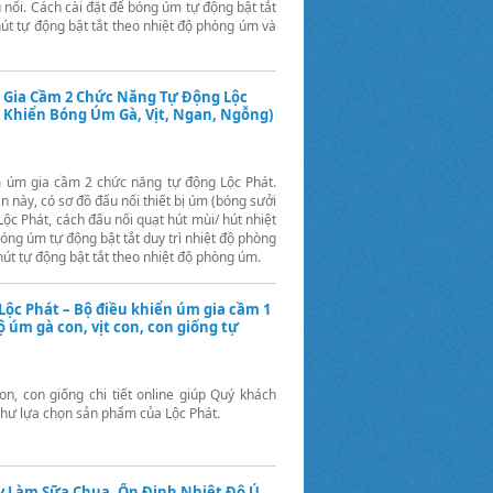
nối. Cách cài đặt để bóng úm tự động bật tắt
út tự động bật tắt theo nhiệt độ phòng úm và
Gia Cầm 2 Chức Năng Tự Động Lộc
 Khiển Bóng Úm Gà, Vịt, Ngan, Ngỗng)
 úm gia cầm 2 chức năng tự động Lộc Phát.
này, có sơ đồ đấu nối thiết bị úm (bóng sưởi
ộc Phát, cách đấu nối quạt hút mùi/ hút nhiệt
bóng úm tự động bật tắt duy trì nhiệt độ phòng
út tự động bật tắt theo nhiệt độ phòng úm.
Lộc Phát – Bộ điều khiển úm gia cầm 1
 úm gà con, vịt con, con giống tự
n, con giống chi tiết online giúp Quý khách
 như lựa chọn sản phẩm của Lộc Phát.
 Làm Sữa Chua, Ổn Định Nhiệt Độ Ủ