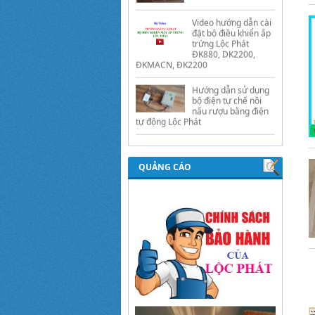
trứng Lộc Phát
ĐK880, DK2200,
ĐKMACN, ĐK2200
Hướng dẫn sử dụng
bộ điện tự chế nồi
nấu rượu bằng điện
tự động Lộc Phát
Hướng dẫn sử dụng
bộ điều khiển ủ sữa
chua công nghiệp
Lộc Phát
Hướng dẫn sử dụng
QUẢNG CÁO
bộ điều khiển độ ẩm
gold, nhiệt độ và ánh
sáng tự động Lộc
Phát