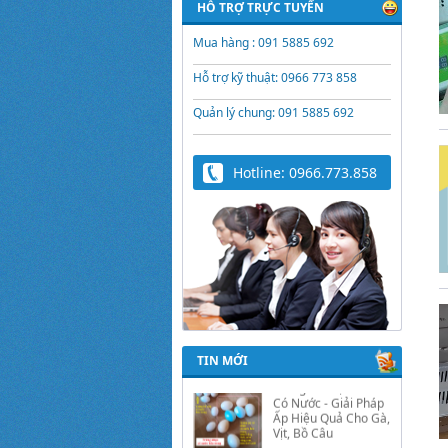
HỖ TRỢ TRỰC TUYẾN
Mua hàng : 091 5885 692
Hỗ trợ kỹ thuật: 0966 773 858
Quản lý chung: 091 5885 692
Hotline: 0966.773.858
Trứng Giả Lộc Phát
Có Nước - Giải Pháp
TIN MỚI
Ấp Hiệu Quả Cho Gà,
Vịt, Bồ Câu
Video hướng dẫn cài
đặt bộ điều khiển ấp