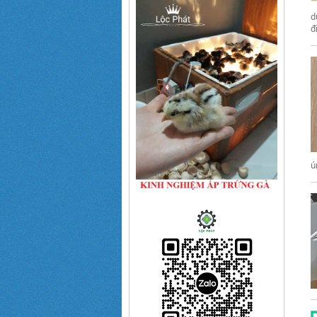
d
đ
ú