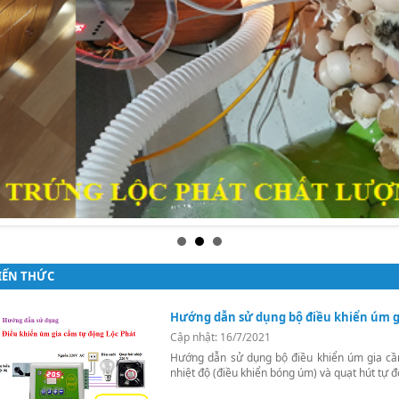
IẾN THỨC
Hướng dẫn sử dụng bộ điều khiển úm g
Cập nhật: 16/7/2021
Hướng dẫn sử dụng bộ điều khiển úm gia cầ
nhiệt độ (điều khiển bóng úm) và quạt hút tự đ