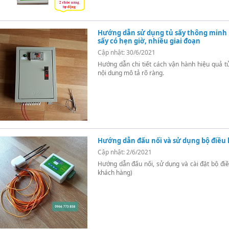
Hướng dẫn sử dụng tủ sấy thông minh L
sấy có hẹn giờ, nhiều giai đoạn
Cập nhật: 30/6/2021
Hướng dẫn chi tiết cách vận hành hiệu quả t
nội dung mô tả rõ ràng.
Hướng dẫn đấu nối và sử dụng bộ điều 
Cập nhật: 2/6/2021
Hướng dẫn đấu nối, sử dụng và cài đặt bộ điề
khách hàng)