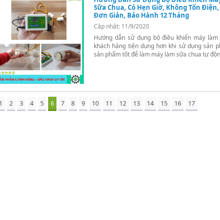
Sữa Chua, Có Hẹn Giờ, Không Tốn Điện
Đơn Giản, Bảo Hành 12 Tháng
Cập nhật: 11/9/2020
Hướng dẫn sử dụng bộ điều khiển máy làm s
khách hàng tiện dụng hơn khi sử dụng sản 
sản phẩm tốt để làm máy làm sữa chua tự độn
1
2
3
4
5
6
7
8
9
10
11
12
13
14
15
16
17