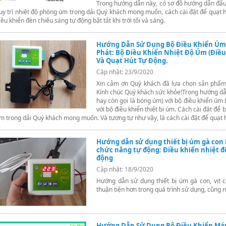
Trong hướng dẫn này, có sơ đồ hướng dẫn đấu 
uy trì nhiệt độ phòng úm trong dải Quý khách mong muốn, cách cài đặt để quạt h
iều khiển đèn chiếu sáng tự động bật tắt khi trời tối và sáng.
Hướng Dẫn Sử Dụng Bộ Điều Khiển Úm 
Phát: Bộ Điều Khiển Nhiệt Độ Úm (Điều
Và Quạt Hút Tự Động.
Cập nhật: 23/9/2020
Xin cảm ơn Quý khách đã lựa chọn sản phẩm
Kính chúc Quý khách sức khỏe!Trong hướng dẫn 
hay còn gọi là bóng úm) với bộ điều khiển úm L
với bộ điều khiển thiết bị úm. Cách cài đặt để 
m trong dải Quý khách mong muốn. Và tương tự như vậy, là cách cài đặt để quạt h
Hướng dẫn sử dụng thiết bị úm gà con 
chức năng tự động: Điều khiển nhiệt độ
động
Cập nhật: 18/9/2020
Hướng dẫn sử dụng thiết bị úm gà con, vịt co
thuận tiện hơn trong quá trình sử dụng, cũng
Hướng Dẫn Sử Dụng Bộ Điều Khiển Máy