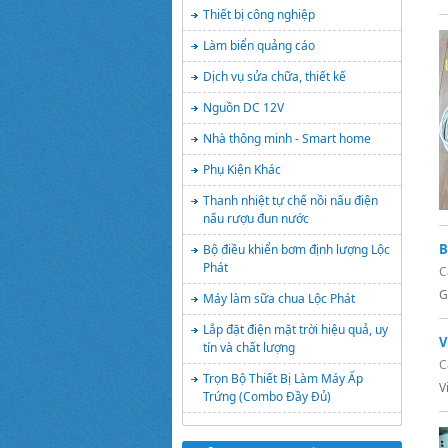
Thiết bị công nghiệp
Làm biển quảng cáo
Dịch vụ sửa chữa, thiết kế
Nguồn DC 12V
Nhà thông minh - Smart home
Phụ Kiện Khác
Thanh nhiệt tự chế nồi nấu điện
nấu rượu đun nước
B
Bộ điều khiển bơm định lượng Lộc
Phát
C
G
Máy làm sữa chua Lộc Phát
Lắp đặt điện mặt trời hiệu quả, uy
V
tín và chất lượng
C
Trọn Bộ Thiết Bị Làm Máy Ấp
V
Trứng (Combo Đầy Đủ)