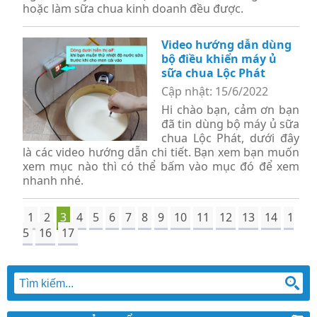
hoặc làm sữa chua kinh doanh đều được.
Video hướng dẫn dùng
bộ điều khiển máy ủ
sữa chua Lộc Phát
Cập nhật: 15/6/2022
Hi chào bạn, cảm ơn bạn
đã tin dùng bộ máy ủ sữa
chua Lộc Phát, dưới đây
là các video hướng dẫn chi tiết. Bạn xem bạn muốn
xem mục nào thì có thể bấm vào mục đó để xem
nhanh nhé.
1
2
3
4
5
6
7
8
9
10
11
12
13
14
1
5
16
17