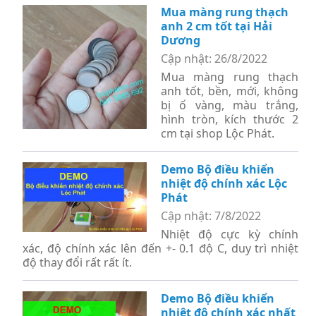
Mua màng rung thạch
anh 2 cm tốt tại Hải
Dương
Cập nhật: 26/8/2022
Mua màng rung thạch
anh tốt, bền, mới, không
bị ố vàng, màu trắng,
hình tròn, kích thước 2
cm tại shop Lộc Phát.
Demo Bộ điều khiển
nhiệt độ chính xác Lộc
Phát
Cập nhật: 7/8/2022
Nhiệt độ cực kỳ chính
xác, độ chính xác lên đến +- 0.1 độ C, duy trì nhiệt
độ thay đổi rất rất ít.
Demo Bộ điều khiển
nhiệt độ chính xác nhất