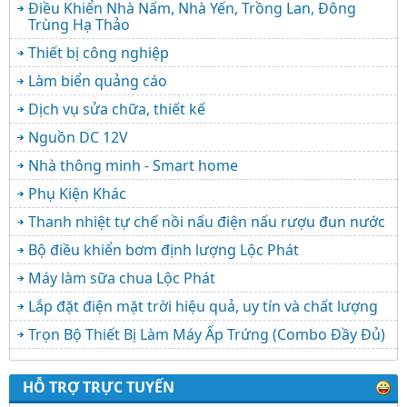
Điều Khiển Nhà Nấm, Nhà Yến, Trồng Lan, Đông
Trùng Hạ Thảo
Thiết bị công nghiệp
Làm biển quảng cáo
Dịch vụ sửa chữa, thiết kế
Nguồn DC 12V
Nhà thông minh - Smart home
Phụ Kiện Khác
Thanh nhiệt tự chế nồi nấu điện nấu rượu đun nước
Bộ điều khiển bơm định lượng Lộc Phát
Máy làm sữa chua Lộc Phát
Lắp đặt điện mặt trời hiệu quả, uy tín và chất lượng
Trọn Bộ Thiết Bị Làm Máy Ấp Trứng (Combo Đầy Đủ)
HỖ TRỢ TRỰC TUYẾN