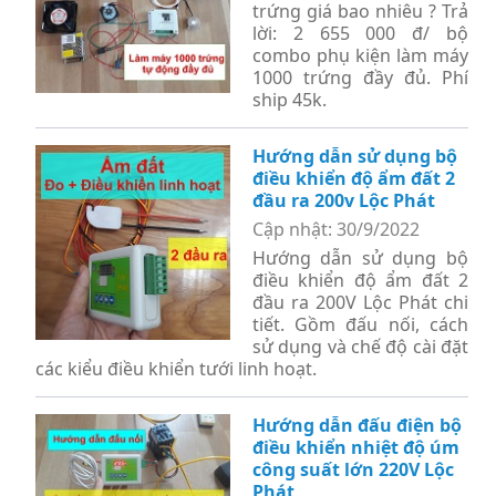
trứng giá bao nhiêu ? Trả
lời: 2 655 000 đ/ bộ
combo phụ kiện làm máy
1000 trứng đầy đủ. Phí
ship 45k.
Hướng dẫn sử dụng bộ
điều khiển độ ẩm đất 2
đầu ra 200v Lộc Phát
Cập nhật: 30/9/2022
Hướng dẫn sử dụng bộ
điều khiển độ ẩm đất 2
đầu ra 200V Lộc Phát chi
tiết. Gồm đấu nối, cách
sử dụng và chế độ cài đặt
các kiểu điều khiển tưới linh hoạt.
Hướng dẫn đấu điện bộ
điều khiển nhiệt độ úm
công suất lớn 220V Lộc
Phát