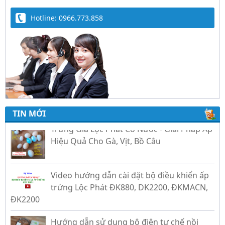
Hotline: 0966.773.858
TIN MỚI
Trứng Giả Lộc Phát Có Nước - Giải Pháp Ấp
Hiệu Quả Cho Gà, Vịt, Bồ Câu
Video hướng dẫn cài đặt bộ điều khiển ấp
trứng Lộc Phát ĐK880, DK2200, ĐKMACN,
ĐK2200
Hướng dẫn sử dụng bộ điện tự chế nồi
nấu rượu bằng điện tự động Lộc Phát