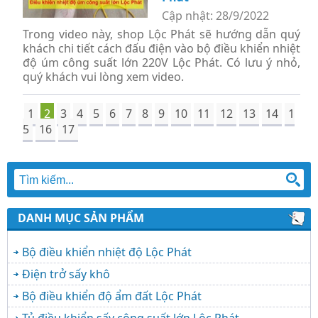
Cập nhật: 28/9/2022
Trong video này, shop Lộc Phát sẽ hướng dẫn quý
khách chi tiết cách đấu điện vào bộ điều khiển nhiệt
độ úm công suất lớn 220V Lộc Phát. Có lưu ý nhỏ,
quý khách vui lòng xem video.
1
2
3
4
5
6
7
8
9
10
11
12
13
14
1
5
16
17
DANH MỤC SẢN PHẨM
Bộ điều khiển nhiệt độ Lộc Phát
Điện trở sấy khô
Bộ điều khiển độ ẩm đất Lộc Phát
Tủ điều khiển sấy công suất lớn Lộc Phát