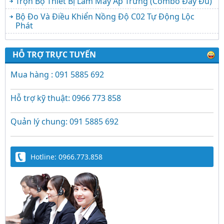
Trọn Bộ Thiết Bị Làm Máy Ấp Trứng (Combo Đầy Đủ)
Bộ Đo Và Điều Khiển Nồng Độ C02 Tự Động Lộc
Phát
HỖ TRỢ TRỰC TUYẾN
Mua hàng : 091 5885 692
Hỗ trợ kỹ thuật: 0966 773 858
Quản lý chung: 091 5885 692
Hotline: 0966.773.858