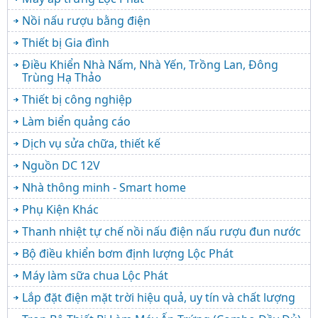
Nồi nấu rượu bằng điện
Thiết bị Gia đình
Điều Khiển Nhà Nấm, Nhà Yến, Trồng Lan, Đông
Trùng Hạ Thảo
Thiết bị công nghiệp
Làm biển quảng cáo
Dịch vụ sửa chữa, thiết kế
Nguồn DC 12V
Nhà thông minh - Smart home
Phụ Kiện Khác
Thanh nhiệt tự chế nồi nấu điện nấu rượu đun nước
Bộ điều khiển bơm định lượng Lộc Phát
Máy làm sữa chua Lộc Phát
Lắp đặt điện mặt trời hiệu quả, uy tín và chất lượng