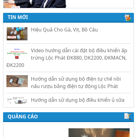
Trứng Giả Lộc Phát Có Nước - Giải Pháp Ấp
TIN MỚI
Hiệu Quả Cho Gà, Vịt, Bồ Câu
Video hướng dẫn cài đặt bộ điều khiển ấp
trứng Lộc Phát ĐK880, DK2200, ĐKMACN,
ĐK2200
Hướng dẫn sử dụng bộ điện tự chế nồi
nấu rượu bằng điện tự động Lộc Phát
Hướng dẫn sử dụng bộ điều khiển ủ sữa
chua công nghiệp Lộc Phát
Hướng dẫn sử dụng bộ điều khiển độ ẩm
QUẢNG CÁO
gold, nhiệt độ và ánh sáng tự động Lộc
Phát