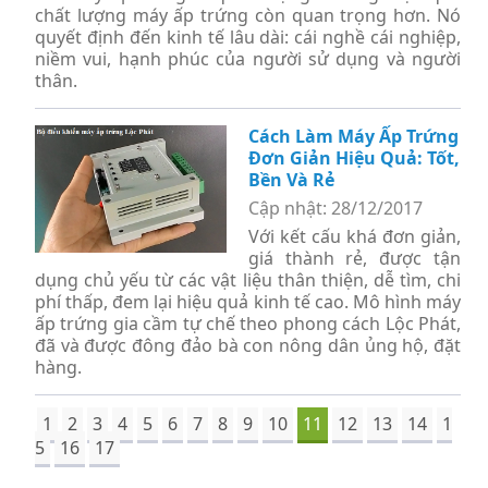
chất lượng máy ấp trứng còn quan trọng hơn. Nó
quyết định đến kinh tế lâu dài: cái nghề cái nghiệp,
niềm vui, hạnh phúc của người sử dụng và người
thân.
Cách Làm Máy Ấp Trứng
Đơn Giản Hiệu Quả: Tốt,
Bền Và Rẻ
Cập nhật: 28/12/2017
Với kết cấu khá đơn giản,
giá thành rẻ, được tận
dụng chủ yếu từ các vật liệu thân thiện, dễ tìm, chi
phí thấp, đem lại hiệu quả kinh tế cao. Mô hình máy
ấp trứng gia cầm tự chế theo phong cách Lộc Phát,
đã và được đông đảo bà con nông dân ủng hộ, đặt
hàng.
1
2
3
4
5
6
7
8
9
10
11
12
13
14
1
5
16
17